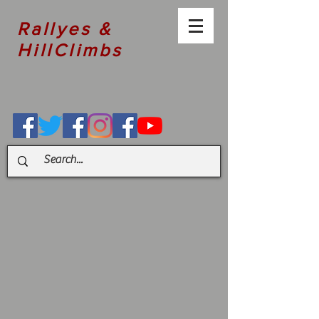
Rallyes &
HillClimbs