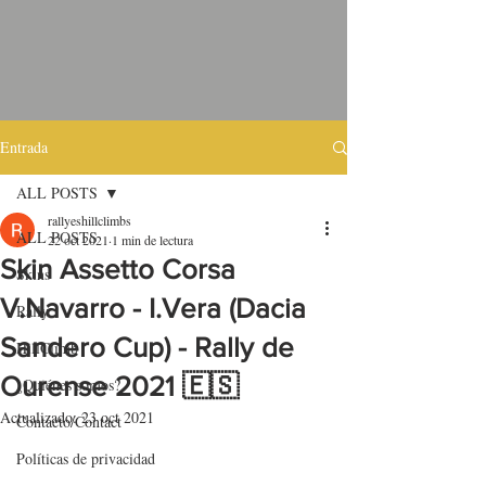
Entrada
ALL POSTS
rallyeshillclimbs
ALL POSTS
22 oct 2021
1 min de lectura
Skin Assetto Corsa
Skins
V.Navarro - I.Vera (Dacia
Rally
Sandero Cup) - Rally de
HillClimb
Ourense 2021 🇪🇸
¿Quiénes somos?
Actualizado:
23 oct 2021
Contacto/Contact
Políticas de privacidad