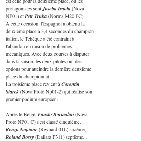
est celle pour la deuxième place, où les 
protagonistes sont 
Joseba Iraola
 (Nova 
NP01) et 
Petr Trnka
 (Norma M20 FC).
A cette occasion, l'Espagnol a obtenu la 
deuxième place à 3,4 secondes du champion 
italien, le Tchèque a été contraint à 
l'abandon en raison de problèmes 
mécaniques. Avec deux courses à disputer 
dans la saison, les deux pilotes ont des 
options pour atteindre la dernière deuxième 
place du championnat.
La troisième place revient à 
Corentin 
Starck
 (Nova Proto Np01-2) qui réalise son 
premier podium européen.
Après le Belge, 
Fausto Bormolini
 (Nova 
Proto NP01 C) s'est classé cinquième, 
Renzo Napione
 (Reynard 01L) sixième, 
Roland Bossy
 (Dallara F311) septième...