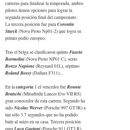
carreras para finalizar la temporada, ambos 
pilotos tienen opciones para lograr la 
segunda posición final del campeonato.
La tercera posición fue para 
Corentin 
Starck
 (
Nova Proto Np01-2) que logra su 
primer podio europeo.
Tras el belga se clasificaron quinto 
Fausto 
Bormolini
 (Nova Proto NP01 C), sexto  
Renzo Napione
 (Reynard 01L), séptimo 
Roland Bossy
 (Dallara F311)...
En la 
categoría
 1 el vencedor fue 
Ronnie 
Bratschi
 (
Mitsubishi Lancer Evo VII RS) 
gran conocedor de esta carrera. Segundo ha 
sido 
Nicolas Werver
 (Porsche 997 GT3R) a 
tan sólo 3.7 segundos que no ha podido 
batir al suizo en su casa. Tercera posición 
para 
Luca Gaetani
 (Porsche 911 GT3 R) 