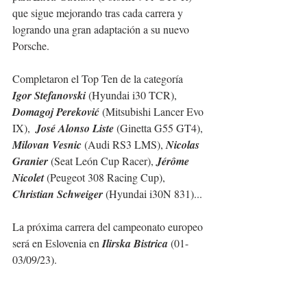
que sigue mejorando tras cada carrera y 
logrando una gran adaptación a su nuevo 
Porsche.
Completaron el Top Ten de la categoría 
Igor Stefanovski
 (Hyundai i30 TCR), 
Domagoj Pereković
 (Mitsubishi Lancer Evo 
IX),  
José Alonso Liste
 (Ginetta G55 GT4), 
Milovan Vesnic 
(Audi RS3 LMS), 
Nicolas 
Granier
 (Seat León Cup Racer), 
Jérôme 
Nicolet
 (Peugeot 308 Racing Cup), 
Christian Schweiger
 (Hyundai i30N 831)...
La próxima carrera del campeonato europeo 
será en Eslovenia en 
Ilirska Bistrica
 (01-
03/09/23).