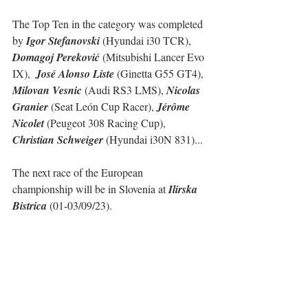
The Top Ten in the category was completed 
by 
Igor Stefanovski
 (Hyundai i30 TCR), 
Domagoj Pereković
 (Mitsubishi Lancer Evo 
IX),  
José Alonso Liste
 (Ginetta G55 GT4), 
Milovan Vesnic 
(Audi RS3 LMS), 
Nicolas 
Granier
 (Seat León Cup Racer), 
Jérôme 
Nicolet
 (Peugeot 308 Racing Cup), 
Christian Schweiger
 (Hyundai i30N 831)...
The next race of the European 
championship will be in Slovenia at 
Ilirska 
Bistrica
 (01-03/09/23).