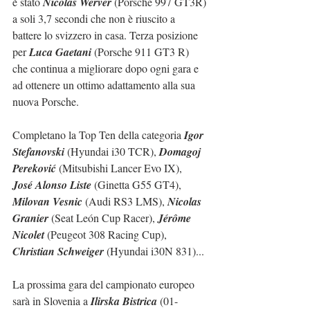
è stato 
Nicolas Werver
 (Porsche 997 GT3R) 
a soli 3,7 secondi che non è riuscito a 
battere lo svizzero in casa. Terza posizione 
per 
Luca Gaetani
 (Porsche 911 GT3 R) 
che continua a migliorare dopo ogni gara e 
ad ottenere un ottimo adattamento alla sua 
nuova Porsche.
Completano la Top Ten della categoria 
Igor 
Stefanovski
 (Hyundai i30 TCR), 
Domagoj 
Pereković
 (Mitsubishi Lancer Evo IX),  
José Alonso Liste
 (Ginetta G55 GT4), 
Milovan Vesnic 
(Audi RS3 LMS), 
Nicolas 
Granier
 (Seat León Cup Racer), 
Jérôme 
Nicolet
 (Peugeot 308 Racing Cup), 
Christian Schweiger
 (Hyundai i30N 831)...
La prossima gara del campionato europeo 
sarà in Slovenia a 
Ilirska Bistrica
 (01-