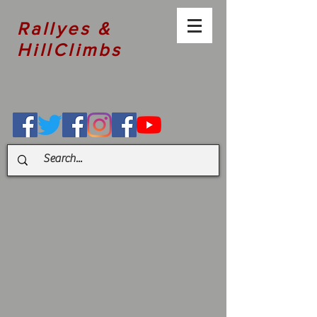
Rallyes &
HillClimbs