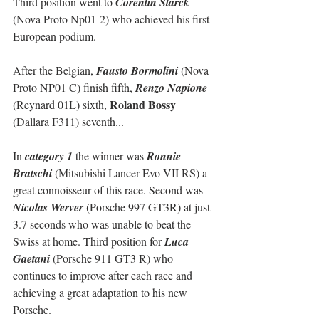
Third position went to 
Corentin Starck
(Nova Proto Np01-2) who achieved his first 
European podium.
After the Belgian, 
Fausto Bormolini
 (Nova 
Proto NP01 C) finish fifth, 
Renzo Napione
Roland Bossy
(Reynard 01L) sixth, 
(Dallara F311) seventh...
In 
category 1
 the winner was 
Ronnie 
Bratschi
 (Mitsubishi Lancer Evo VII RS) a 
great connoisseur of this race. Second was 
Nicolas Werver
 (Porsche 997 GT3R) at just 
3.7 seconds who was unable to beat the 
Swiss at home. Third position for 
Luca 
Gaetani
 (Porsche 911 GT3 R) who 
continues to improve after each race and 
achieving a great adaptation to his new 
Porsche.