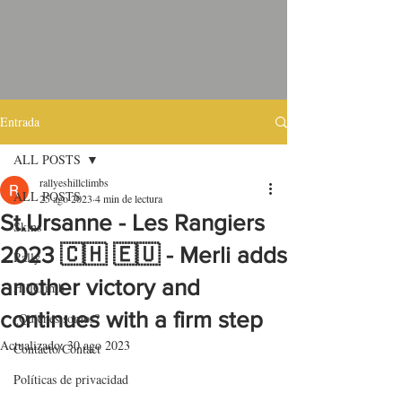
Entrada
ALL POSTS
rallyeshillclimbs
ALL POSTS
25 ago 2023
4 min de lectura
St.Ursanne - Les Rangiers
Skins
2023 🇨🇭 🇪🇺 - Merli adds
Rally
another victory and
HillClimb
continues with a firm step
¿Quiénes somos?
Actualizado:
30 ago 2023
Contacto/Contact
Políticas de privacidad