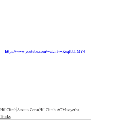
https://www.youtube.com/watch?v=KeqfbblrMY4
HillClimb
Assetto Corsa
HillClimb AC
Massyerba
Tracks