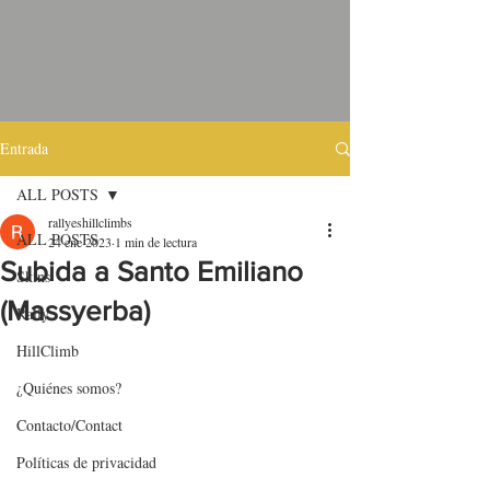
Entrada
ALL POSTS
rallyeshillclimbs
ALL POSTS
24 ene 2023
1 min de lectura
Subida a Santo Emiliano
Skins
(Massyerba)
Rally
HillClimb
¿Quiénes somos?
Contacto/Contact
Políticas de privacidad