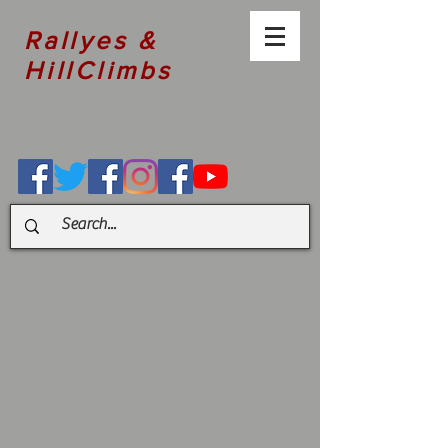
Rallyes &
HillClimbs