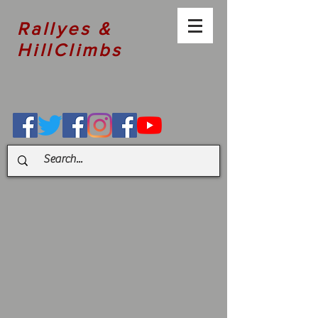
Rallyes &
HillClimbs