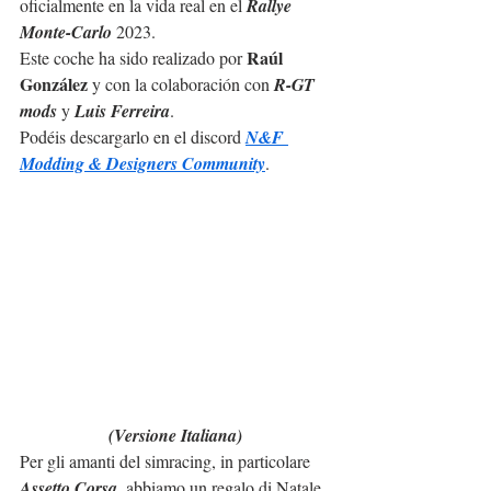
oficialmente en la vida real en el 
Rallye 
Monte-Carlo
 2023.
Raúl 
Este coche ha sido realizado por 
González 
y con la colaboración con 
R-GT 
mods
 y 
Luis Ferreira
.
Podéis descargarlo en el discord 
N&F 
Modding & Designers Community
. 
(Versione Italiana)
Per gli amanti del simracing, in particolare 
Assetto Corsa
, abbiamo un regalo di Natale 