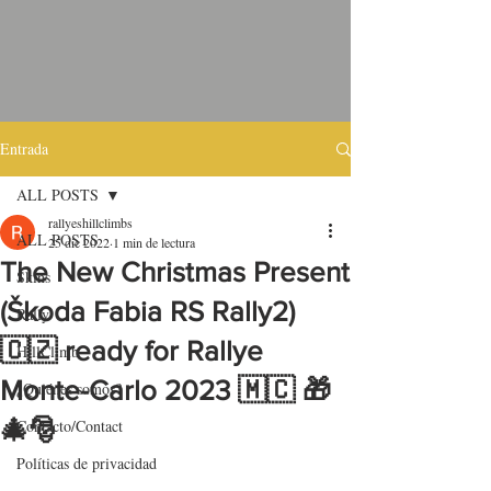
Entrada
ALL POSTS
rallyeshillclimbs
ALL POSTS
25 dic 2022
1 min de lectura
The New Christmas Present
Skins
(Škoda Fabia RS Rally2)
Rally
🇨🇿 ready for Rallye
HillClimb
Monte-Carlo 2023 🇲🇨 🎁
¿Quiénes somos?
🎄🎅
Contacto/Contact
Políticas de privacidad