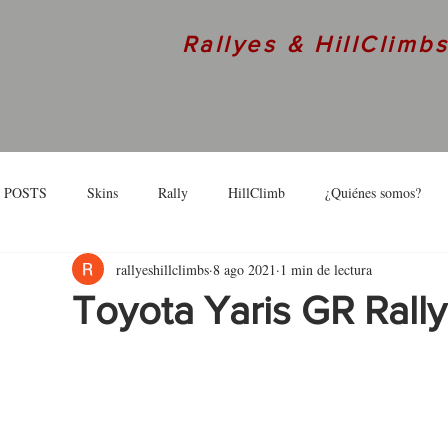
Rallyes & HillClimb
 POSTS
Skins
Rally
HillClimb
¿Quiénes somos?
rallyeshillclimbs
8 ago 2021
1 min de lectura
skins
Interview
Toyota Yaris GR Rally