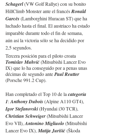
Schagerl
 (VW Golf Rallye) con su bonito 
HillClimb Monster ante el francés 
Ronald 
Garcès
 (Lamborghini Huracan ST) que ha 
luchado hasta el final. El austriaco ha estado 
imparable durante todo el fin de semana, 
aún así la victoria sólo se ha decidido por 
2,5 segundos.
Tercera posición para el piloto croata 
Tomislav Muhvić 
(Mitsubishi Lancer Evo 
IX) que lo ha conseguido por a penas unas 
décimas de segundo ante 
Paul Reutter
(Porsche 991.2 Cup).
Han completado el Top 10 de la 
categoría 
1
: 
Anthony Dubois
 (Alpine A110 GT4), 
Igor Stefanovski
 (Hyundai i30 TCR), 
Christian Schweiger
 (Mitsubishi Lancer 
Evo VII), 
Antonino Migliuolo
 (Mitsubishi 
Lancer Evo IX), 
Matija Jurišić
 (Škoda 