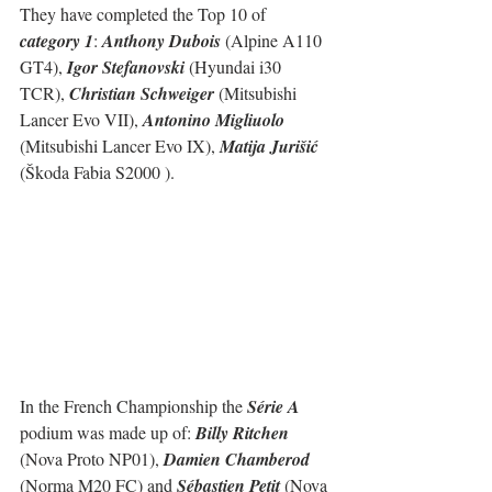
They have completed the Top 10 of 
category 1
: 
Anthony Dubois
 (Alpine A110 
GT4), 
Igor Stefanovski
 (Hyundai i30 
TCR), 
Christian Schweiger
 (Mitsubishi 
Lancer Evo VII), 
Antonino Migliuolo
(Mitsubishi Lancer Evo IX), 
Matija Jurišić
(Škoda Fabia S2000 ).
In the French Championship the 
Série A
podium was made up of: 
Billy Ritchen
(Nova Proto NP01), 
Damien Chamberod
(Norma M20 FC) and 
Sébastien Petit
 (Nova 