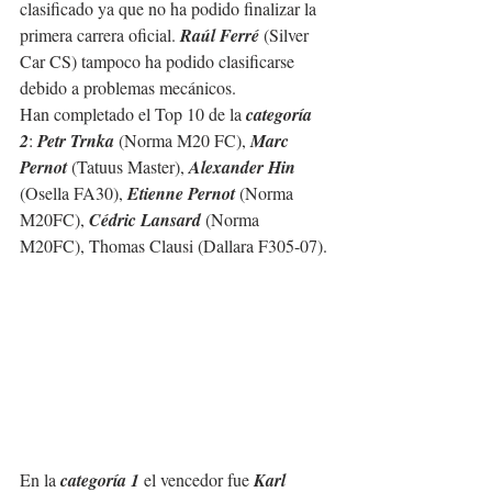
clasificado ya que no ha podido finalizar la 
primera carrera oficial. 
Raúl Ferré
 (Silver 
Car CS) tampoco ha podido clasificarse 
debido a problemas mecánicos.
Han completado el Top 10 de la 
categoría 
2
: 
Petr Trnka
 (Norma M20 FC), 
Marc 
Pernot
 (Tatuus Master), 
Alexander Hin
(Osella FA30), 
Etienne Pernot
 (Norma 
M20FC), 
Cédric Lansard
 (Norma 
M20FC), Thomas Clausi (Dallara F305-07).
En la 
categoría 1
 el vencedor fue 
Karl 