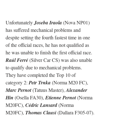
Unfortunately 
Joseba Iraola
 (Nova NP01) 
has suffered mechanical problems and 
despite setting the fourth fastest time in one 
of the official races, he has not qualified as 
he was unable to finish the first official race. 
Raúl Ferré
 (Silver Car CS) was also unable 
to qualify due to mechanical problems.
They have completed the Top 10 of 
category 2: 
Petr Trnka
 (Norma M20 FC), 
Marc Pernot
 (Tatuus Master), 
Alexander 
Hin
 (Osella FA30), 
Etienne Pernot
 (Norma 
M20FC), 
Cédric Lansard
 (Norma 
M20FC), 
Thomas Clausi
 (Dallara F305-07).