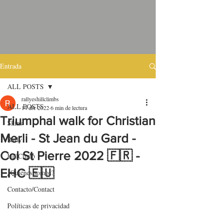
Entrada
ALL POSTS
rallyeshillclimbs
ALL POSTS
14 abr 2022
6 min de lectura
Triumphal walk for Christian
Skins
Merli - St Jean du Gard -
Rally
Col St Pierre 2022 🇫🇷 -
HillClimb
EHC 🇪🇺
¿Quiénes somos?
Contacto/Contact
Políticas de privacidad