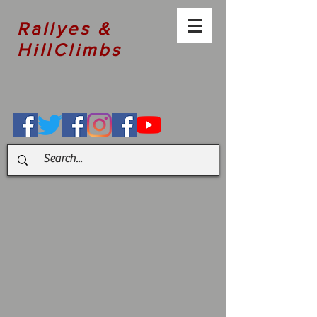
Rallyes &
HillClimbs