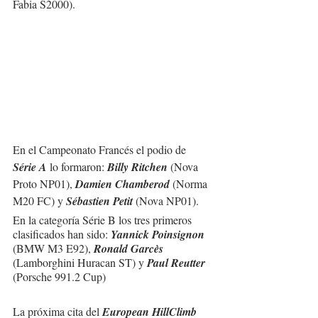
Fabia S2000).
En el Campeonato Francés el podio de 
Série A
 lo formaron: 
Billy Ritchen
 (Nova 
Proto NP01), 
Damien Chamberod
 (Norma 
M20 FC) y 
Sébastien Petit
 (Nova NP01).
En la categoría Série B los tres primeros 
clasificados han sido: 
Yannick Poinsignon
(BMW M3 E92), 
Ronald Garcès
(Lamborghini Huracan ST) y 
Paul Reutter
(Porsche 991.2 Cup)
La próxima cita del 
European HillClimb 