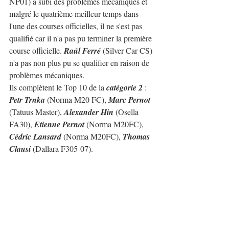
NP01) a subi des problèmes mécaniques et 
malgré le quatrième meilleur temps dans 
l'une des courses officielles, il ne s'est pas 
qualifié car il n'a pas pu terminer la première 
course officielle. 
Raúl Ferré
 (Silver Car CS) 
n'a pas non plus pu se qualifier en raison de 
problèmes mécaniques.
Ils complètent le Top 10 de la 
catégorie 2
 : 
Petr Trnka
 (Norma M20 FC), 
Marc Pernot
(Tatuus Master), 
Alexander Hin
 (Osella 
FA30), 
Etienne Pernot
 (Norma M20FC), 
Cédric Lansard
 (Norma M20FC), 
Thomas 
Clausi
 (Dallara F305-07).