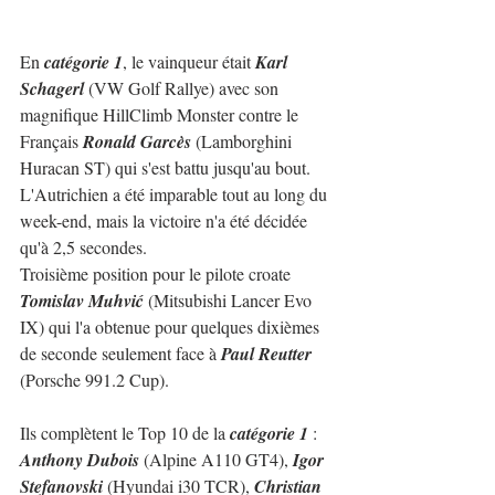
En 
catégorie 1
, le vainqueur était 
Karl 
Schagerl
 (VW Golf Rallye) avec son 
magnifique HillClimb Monster contre le 
Français 
Ronald Garcès
 (Lamborghini 
Huracan ST) qui s'est battu jusqu'au bout. 
L'Autrichien a été imparable tout au long du 
week-end, mais la victoire n'a été décidée 
qu'à 2,5 secondes.
Troisième position pour le pilote croate 
Tomislav Muhvić
 (Mitsubishi Lancer Evo 
IX) qui l'a obtenue pour quelques dixièmes 
de seconde seulement face à 
Paul Reutter
(Porsche 991.2 Cup).
Ils complètent le Top 10 de la 
catégorie 1
 : 
Anthony Dubois
 (Alpine A110 GT4), 
Igor 
Stefanovski 
(Hyundai i30 TCR), 
Christian 