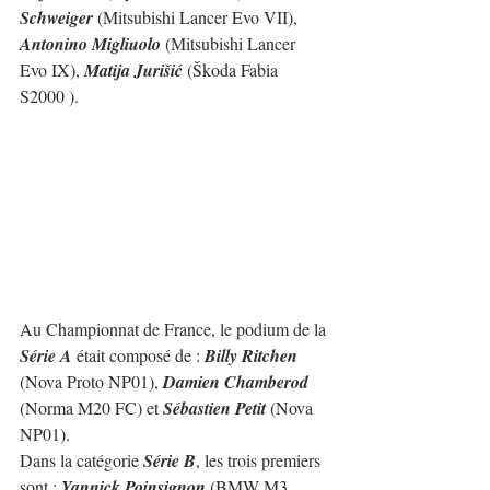
Schweiger
 (Mitsubishi Lancer Evo VII), 
Antonino Migliuolo
 (Mitsubishi Lancer 
Evo IX), 
Matija Jurišić
 (Škoda Fabia 
S2000 ).
Au Championnat de France, le podium de la 
Série A
 était composé de : 
Billy Ritchen
(Nova Proto NP01), 
Damien Chamberod
(Norma M20 FC) et 
Sébastien Petit
 (Nova 
NP01).
Dans la catégorie 
Série B
, les trois premiers 
sont : 
Yannick Poinsignon
 (BMW M3 