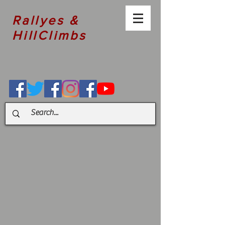
Rallyes &
HillClimbs