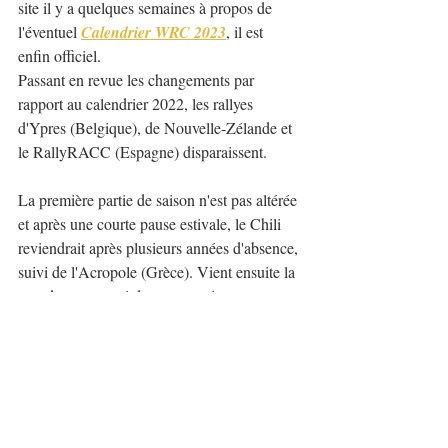
site il y a quelques semaines à propos de 
l'éventuel 
Calendrier WRC 2023
, il est 
enfin officiel.
Passant en revue les changements par 
rapport au calendrier 2022, les rallyes 
d'Ypres (Belgique), de Nouvelle-Zélande et 
le RallyRACC (Espagne) disparaissent.
La première partie de saison n'est pas altérée 
et après une courte pause estivale, le Chili 
reviendrait après plusieurs années d'absence, 
suivi de l'Acropole (Grèce). Vient ensuite la 
grande nouveauté de cette année avec un 
nouveau rallye, le "
Central Europe Rally
", 
qui se déroulera dans trois pays : 
l'Allemagne, l'Autriche et la République 
Tchèque et sera sur asphalte.
Enfin le Japon répète que la saison va se 