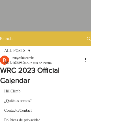
Entrada
ALL POSTS
rallyeshillclimbs
ALL POSTS
26 nov 2022
2 min de lectura
WRC 2023 Official
Skins
Calendar
Rally
HillClimb
¿Quiénes somos?
Contacto/Contact
Políticas de privacidad