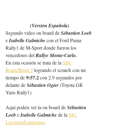
(Versión Española)
Segundo vídeo on board de 
Sébastien Loeb
e 
Isabelle Galmiche
 con el Ford Puma 
Rally1 de M-Sport donde fueron los 
vencedores del 
Rallye Monte-Carlo.
En esta ocasión se trata de la 
SS6 
Roure/Beuil 2
logrando el scratch con un 
9:57.2 
tiempo de 
con 2.9 segundos por 
delante de 
Sébastien Ogier
 (Toyota GR 
Yaris Rally1).
Aquí podeis ver la on board de 
Sébastien 
Loeb
 e 
Isabelle Galmiche 
de la 
SS1 
Lucéram/Lantosque
.