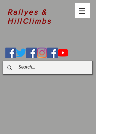
Rallyes &
HillClimbs