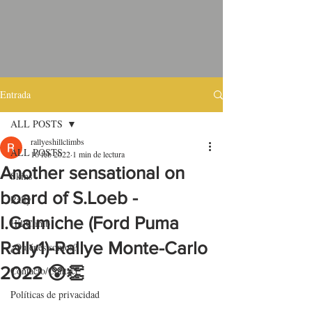
Entrada
ALL POSTS
rallyeshillclimbs
ALL POSTS
16 feb 2022
1 min de lectura
Another sensational on
Skins
board of S.Loeb -
Rally
I.Galmiche (Ford Puma
HillClimb
Rally1)-Rallye Monte-Carlo
¿Quiénes somos?
2022 😲👏
Contacto/Contact
Políticas de privacidad