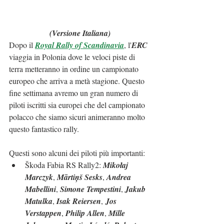
(Versione Italiana)
Dopo il 
Royal Rally of Scandinavia
, l'
ERC
viaggia in Polonia dove le veloci piste di 
terra metteranno in ordine un campionato 
europeo che arriva a metà stagione. Questo 
fine settimana avremo un gran numero di 
piloti iscritti sia europei che del campionato 
polacco che siamo sicuri animeranno molto 
questo fantastico rally.
Questi sono alcuni dei piloti più importanti:
Škoda Fabia RS Rally2: 
Mikołaj 
Marczyk
, 
Mārtiņš Sesks
, 
Andrea 
Mabellini
, 
Simone Tempestini
, 
Jakub 
Matulka
, 
Isak Reiersen
,
 Jos 
Verstappen
, 
Philip Allen
, 
Mille 