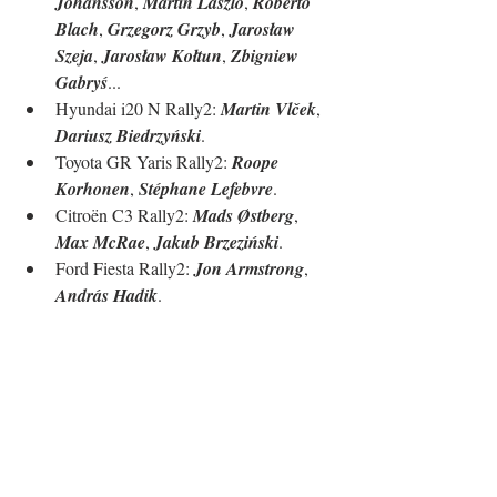
Johansson
, 
Martin László
, 
Roberto 
Blach
, 
Grzegorz Grzyb
, 
Jarosław 
Szeja
, 
Jarosław Kołtun
, 
Zbigniew 
Gabryś
...
Hyundai i20 N Rally2: 
Martin Vlček
, 
Dariusz Biedrzyński
.
Toyota GR Yaris Rally2: 
Roope 
Korhonen
, 
Stéphane Lefebvre
.
Citroën C3 Rally2: 
Mads Østberg
, 
Max McRae
, 
Jakub Brzeziński
.
Ford Fiesta Rally2: 
Jon Armstrong
, 
András Hadik
.