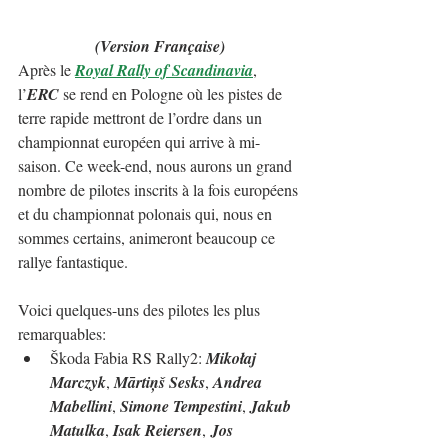
(Version Française)
Après le 
Royal Rally of Scandinavia
, 
l’
ERC
 se rend en Pologne où les pistes de 
terre rapide mettront de l’ordre dans un 
championnat européen qui arrive à mi-
saison. Ce week-end, nous aurons un grand 
nombre de pilotes inscrits à la fois européens 
et du championnat polonais qui, nous en 
sommes certains, animeront beaucoup ce 
rallye fantastique.
Voici quelques-uns des pilotes les plus 
remarquables:
Škoda Fabia RS Rally2: 
Mikołaj 
Marczyk
, 
Mārtiņš Sesks
, 
Andrea 
Mabellini
, 
Simone Tempestini
, 
Jakub 
Matulka
, 
Isak Reiersen
,
 Jos 