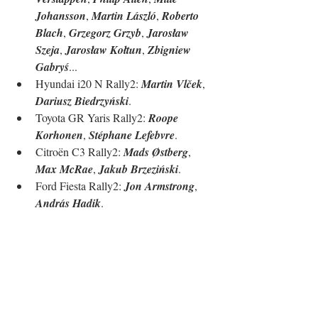
Johansson
, 
Martin László
, 
Roberto 
Blach
, 
Grzegorz Grzyb
, 
Jarosław 
Szeja
, 
Jarosław Kołtun
, 
Zbigniew 
Gabryś
...
Hyundai i20 N Rally2: 
Martin Vlček
, 
Dariusz Biedrzyński
.
Toyota GR Yaris Rally2: 
Roope 
Korhonen
, 
Stéphane Lefebvre
.
Citroën C3 Rally2: 
Mads Østberg
, 
Max McRae
, 
Jakub Brzeziński
.
Ford Fiesta Rally2: 
Jon Armstrong
, 
András Hadik
.