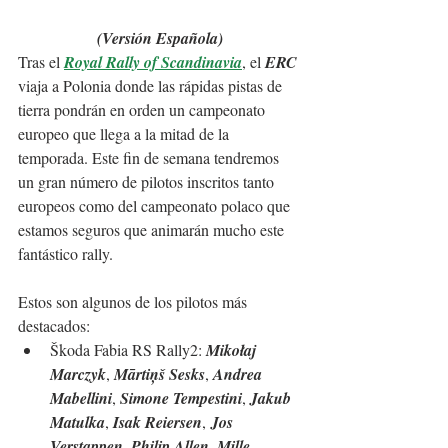
(Versión Española)
Tras el 
Royal Rally of Scandinavia
, el 
ERC
viaja a Polonia donde las rápidas pistas de 
tierra pondrán en orden un campeonato 
europeo que llega a la mitad de la 
temporada. Este fin de semana tendremos 
un gran número de pilotos inscritos tanto 
europeos como del campeonato polaco que 
estamos seguros que animarán mucho este 
fantástico rally.
Estos son algunos de los pilotos más 
destacados:
Škoda Fabia RS Rally2: 
Mikołaj 
Marczyk
, 
Mārtiņš Sesks
, 
Andrea 
Mabellini
, 
Simone Tempestini
, 
Jakub 
Matulka
, 
Isak Reiersen
,
 Jos 
Verstappen
, 
Philip Allen
, 
Mille 