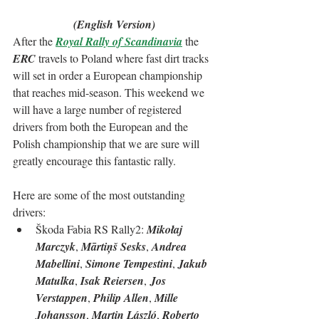
(English Version)
After the 
Royal Rally of Scandinavia
 the 
ERC
 travels to Poland where fast dirt tracks 
will set in order a European championship 
that reaches mid-season. This weekend we 
will have a large number of registered 
drivers from both the European and the 
Polish championship that we are sure will 
greatly encourage this fantastic rally.
Here are some of the most outstanding 
drivers:
Škoda Fabia RS Rally2: 
Mikołaj 
Marczyk
, 
Mārtiņš Sesks
, 
Andrea 
Mabellini
, 
Simone Tempestini
, 
Jakub 
Matulka
, 
Isak Reiersen
,
 Jos 
Verstappen
, 
Philip Allen
, 
Mille 
Johansson
, 
Martin László
, 
Roberto 