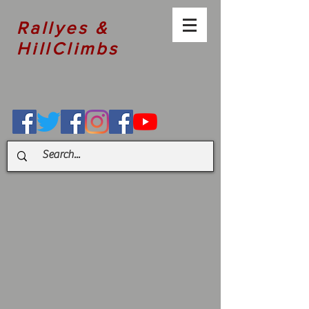
Rallyes &
HillClimbs