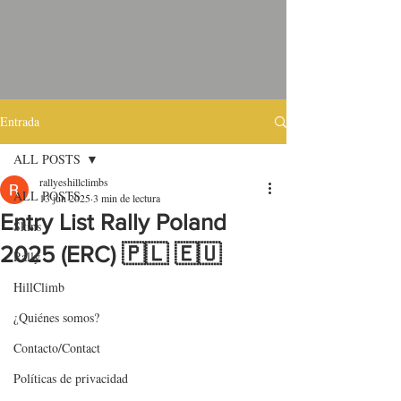
Entrada
ALL POSTS
rallyeshillclimbs
ALL POSTS
13 jun 2025
3 min de lectura
Entry List Rally Poland
Skins
2025 (ERC) 🇵🇱 🇪🇺
Rally
HillClimb
¿Quiénes somos?
Contacto/Contact
Políticas de privacidad