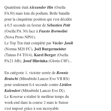
Quatrième était 
Alexander Hin
 (Osella 
FA30) mais loin du podium. Belle bataille 
pour la cinquième position qui s'est décidée 
à 0,5 seconde en faveur de 
Sébastien Petit 
(Osella PA 30) face à 
Fausto Bormolini
(Nova Proto NP01).
Le Top Ten était complété par 
Václav Janik
Joël Burgermeister 
(Norma M20 FC), 
Karel Berger 
(Tatuus F4 T014), 
(Osella 
Josef Hlavinka 
PA21 JrB), 
(Gloria C8F)...
En catégorie 1, victoire serrée de 
Ronnie 
Bratschi
 (Mitsubishi Lancer Evo VII RS) 
pour seulement 0,4 seconde contre 
Liridon 
Kalenderi
 (Mitsubishi Lancer Evo IX).
Le Kosovar a réalisé le meilleur temps du 
week-end dans la course 2 mais le Suisse 
s'est imposé grâce à son incroyable 