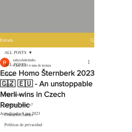
Entrada
ALL POSTS
rallyeshillclimbs
ALL POSTS
6 jun 2023
4 min de lectura
Ecce Homo Šternberk 2023
Skins
🇨🇿 🇪🇺 - An unstoppable
Rally
Merli wins in Czech
HillClimb
Republic
¿Quiénes somos?
Actualizado:
8 jun 2023
Contacto/Contact
Políticas de privacidad