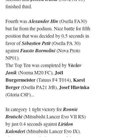
finished third.
Fourth was 
Alexander Hin
 (Osella FA30) 
but far from the podium. Nice battle for fifth 
position that was decided by 0.5 seconds in 
favor of 
Sébastien Petit
 (Osella PA 30) 
against 
Fausto Bormolini
 (Nova Proto 
NP01).
The Top Ten was completed by 
Václav 
Joël 
Janik
 (Norma M20 FC), 
Burgermeister 
Karel 
(Tatuus F4 T014), 
Berger 
Josef Hlavinka 
(Osella PA21 JrB), 
(Gloria C8F)...
In category 1 tight victory for 
Ronnie 
Bratschi
 (Mitsubishi Lancer Evo VII RS) 
by just 0.4 seconds against 
Liridon 
Kalenderi
 (Mitsubishi Lancer Evo IX).