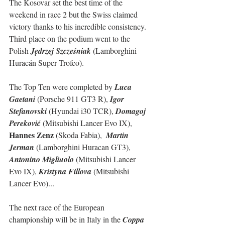
The Kosovar set the best time of the 
weekend in race 2 but the Swiss claimed 
victory thanks to his incredible consistency.
Third place on the podium went to the 
Polish 
Jędrzej Szcześniak
 (Lamborghini 
Huracán Super Trofeo).
The Top Ten were completed by 
Luca 
Gaetani
 (Porsche 911 GT3 R), 
Igor 
Stefanovski
 (Hyundai i30 TCR), 
Domagoj 
Pereković
 (Mitsubishi Lancer Evo IX), 
Hannes Zenz 
(Skoda Fabia),  
Martin 
Jerman
 (Lamborghini Huracan GT3), 
Antonino Migliuolo
 (Mitsubishi Lancer 
Evo IX), 
Kristyna Fillova
 (Mitsubishi 
Lancer Evo)...
The next race of the European 
championship will be in Italy in the 
Coppa 