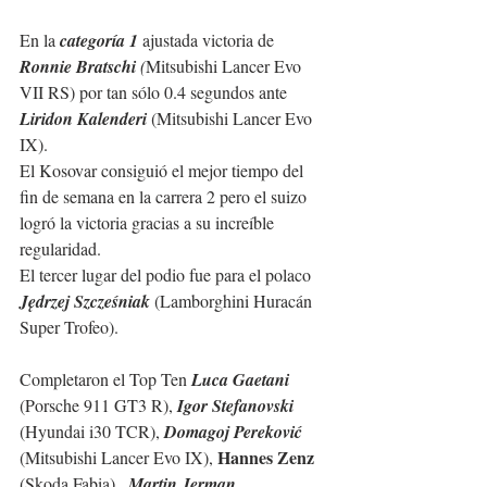
En la 
categoría 1
 ajustada victoria de 
Ronnie Bratschi
 (
Mitsubishi Lancer Evo 
VII RS) por tan sólo 0.4 segundos ante 
Liridon Kalenderi
 (Mitsubishi Lancer Evo 
IX).
El Kosovar consiguió el mejor tiempo del 
fin de semana en la carrera 2 pero el suizo 
logró la victoria gracias a su increíble 
regularidad.
El tercer lugar del podio fue para el polaco 
Jędrzej Szcześniak
 (Lamborghini Huracán 
Super Trofeo).
Completaron el Top Ten 
Luca Gaetani
(Porsche 911 GT3 R), 
Igor Stefanovski
(Hyundai i30 TCR), 
Domagoj Pereković
Hannes Zenz 
(Mitsubishi Lancer Evo IX), 
(Skoda Fabia),  
Martin Jerman