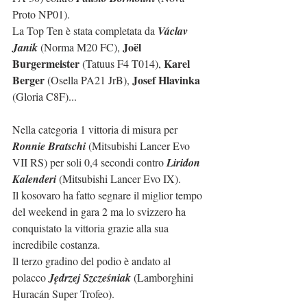
Proto NP01).
La Top Ten è stata completata da 
Václav 
Joël 
Janik
 (Norma M20 FC), 
Burgermeister 
Karel 
(Tatuus F4 T014), 
Berger 
Josef Hlavinka 
(Osella PA21 JrB), 
(Gloria C8F)...
Nella categoria 1 vittoria di misura per 
Ronnie Bratschi 
(Mitsubishi Lancer Evo 
VII RS) per soli 0,4 secondi contro 
Liridon 
Kalenderi
 (Mitsubishi Lancer Evo IX).
Il kosovaro ha fatto segnare il miglior tempo 
del weekend in gara 2 ma lo svizzero ha 
conquistato la vittoria grazie alla sua 
incredibile costanza.
Il terzo gradino del podio è andato al 
polacco 
Jędrzej Szcześniak
 (Lamborghini 
Huracán Super Trofeo).