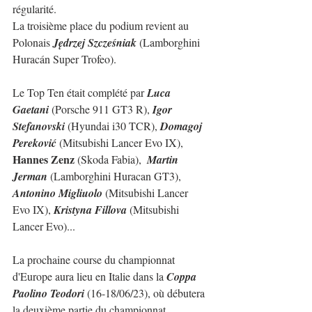
régularité.
La troisième place du podium revient au 
Polonais 
Jędrzej Szcześniak
 (Lamborghini 
Huracán Super Trofeo).
Le Top Ten était complété par 
Luca 
Gaetani
 (Porsche 911 GT3 R), 
Igor 
Stefanovski
 (Hyundai i30 TCR), 
Domagoj 
Pereković
 (Mitsubishi Lancer Evo IX), 
Hannes Zenz 
(Skoda Fabia),  
Martin 
Jerman
 (Lamborghini Huracan GT3), 
Antonino Migliuolo
 (Mitsubishi Lancer 
Evo IX), 
Kristyna Fillova
 (Mitsubishi 
Lancer Evo)...
La prochaine course du championnat 
d'Europe aura lieu en Italie dans la 
Coppa 
Paolino Teodori
 (16-18/06/23), où débutera 
la deuxième partie du championnat.