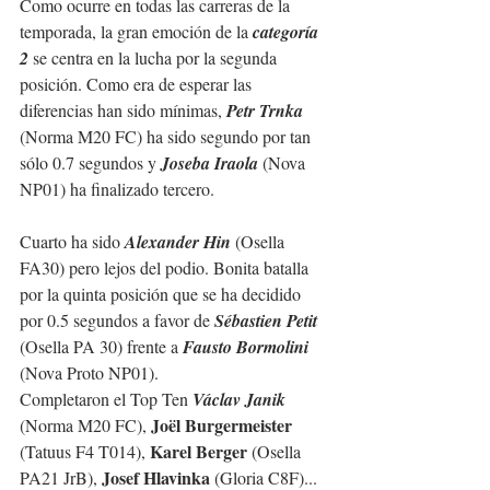
Como ocurre en todas las carreras de la 
temporada, la gran emoción de la
 categoría 
2
 se centra en la lucha por la segunda 
posición. Como era de esperar las 
diferencias han sido mínimas, 
Petr Trnka
(Norma M20 FC) ha sido segundo por tan 
sólo 0.7 segundos y 
Joseba Iraola
 (Nova 
NP01) ha finalizado tercero.
Cuarto ha sido 
Alexander Hin
 (Osella 
FA30) pero lejos del podio. Bonita batalla 
por la quinta posición que se ha decidido 
por 0.5 segundos a favor de 
Sébastien Petit
(Osella PA 30) frente a 
Fausto Bormolini
(Nova Proto NP01).
Completaron el Top Ten 
Václav Janik
Joël Burgermeister 
(Norma M20 FC), 
Karel Berger 
(Tatuus F4 T014), 
(Osella 
Josef Hlavinka 
PA21 JrB), 
(Gloria C8F)...