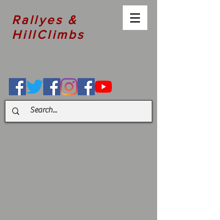
Rallyes &
HillClimbs