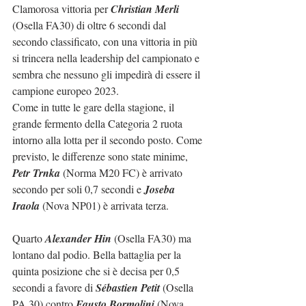
Clamorosa vittoria per 
Christian Merli
(Osella FA30) di oltre 6 secondi dal 
secondo classificato, con una vittoria in più 
si trincera nella leadership del campionato e 
sembra che nessuno gli impedirà di essere il 
campione europeo 2023.
Come in tutte le gare della stagione, il 
grande fermento della Categoria 2 ruota 
intorno alla lotta per il secondo posto. Come 
previsto, le differenze sono state minime, 
Petr Trnka
 (Norma M20 FC) è arrivato 
secondo per soli 0,7 secondi e 
Joseba 
Iraola
 (Nova NP01) è arrivata terza.
Quarto 
Alexander Hin
 (Osella FA30) ma 
lontano dal podio. Bella battaglia per la 
quinta posizione che si è decisa per 0,5 
secondi a favore di 
Sébastien Petit
 (Osella 
PA 30) contro 
Fausto Bormolini
 (Nova 