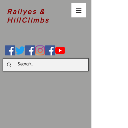
Rallyes &
HillClimbs