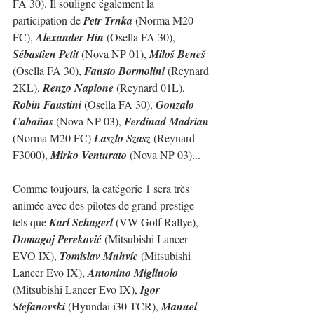
FA 30). Il souligne également la 
participation de 
Petr Trnka
 (Norma M20 
FC), 
Alexander Hin
 (Osella FA 30), 
Sébastien Petit
 (Nova NP 01), 
Miloš Beneš
(Osella FA 30), 
Fausto Bormolini
 (Reynard 
2KL), 
Renzo Napione
 (Reynard 01L), 
Robin Faustini
 (Osella FA 30), 
Gonzalo 
Cabañas
 (Nova NP 03), 
Ferdinad Madrian
(Norma M20 FC) 
Laszlo Szasz
 (Reynard 
F3000), 
Mirko Venturato
 (Nova NP 03)...
Comme toujours, la catégorie 1 sera très 
animée avec des pilotes de grand prestige 
tels que 
Karl Schagerl
 (VW Golf Rallye), 
Domagoj Pereković
 (Mitsubishi Lancer 
EVO IX), 
Tomislav Muhvíc
 (Mitsubishi 
Lancer Evo IX), 
Antonino Migliuolo
(Mitsubishi Lancer Evo IX), 
Igor 
Stefanovski
 (Hyundai i30 TCR), 
Manuel 