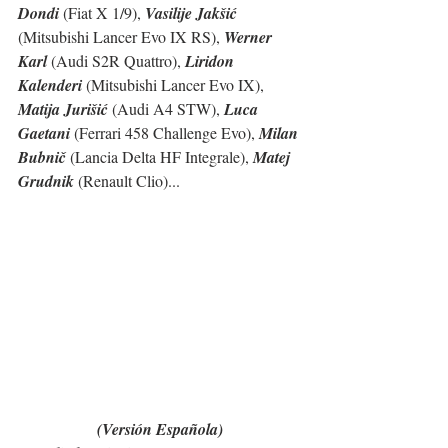
Dondi
 (Fiat X 1/9), 
Vasilije Jakšić
(Mitsubishi Lancer Evo IX RS), 
Werner 
Karl
 (Audi S2R Quattro), 
Liridon 
Kalenderi
 (Mitsubishi Lancer Evo IX), 
Matija Jurišić
 (Audi A4 STW), 
Luca 
Gaetani
 (Ferrari 458 Challenge Evo), 
Milan 
Bubnič 
(Lancia Delta HF Integrale), 
Matej 
Grudnik
 (Renault Clio)...
(Versión Española)