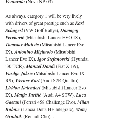
Venturato
 (Nova NP 03)...
As always, category 1 will be very lively 
with drivers of great prestige such as 
Karl 
Schagerl
 (VW Golf Rallye), 
Domagoj 
Pereković
 (Mitsubishi Lancer EVO IX), 
Tomislav Muhvíc
 (Mitsubishi Lancer Evo 
IX), 
Antonino Migliuolo
 (Mitsubishi 
Lancer Evo IX), 
Igor Stefanovski
 (Hyundai 
i30 TCR), 
Manuel Dondi
 (Fiat X 1/9), 
Vasilije Jakšić
 (Mitsubishi Lancer Evo IX 
RS), 
Werner Karl
 (Audi S2R Quattro), 
Liridon Kalenderi
 (Mitsubishi Lancer Evo 
IX), 
Matija Jurišić
 (Audi A4 STW), 
Luca 
Gaetani
 (Ferrari 458 Challenge Evo), 
Milan 
Bubnič 
(Lancia Delta HF Integrale), 
Matej 
Grudnik
 (Renault Clio)...