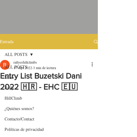
Entrada
ALL POSTS
rallyeshillclimbs
ALL POSTS
17 sept 2022
3 min de lectura
Entry List Buzetski Dani
Skins
2022 🇭🇷 - EHC 🇪🇺
Rally
HillClimb
¿Quiénes somos?
Contacto/Contact
Políticas de privacidad