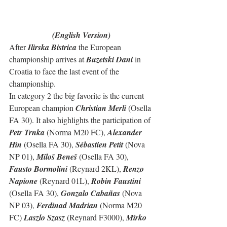
(English Version)
After 
Ilirska Bistrica
 the European 
championship arrives at 
Buzetski Dani
 in 
Croatia to face the last event of the 
championship.
In category 2 the big favorite is the current 
European champion 
Christian Merli
 (Osella 
FA 30). It also highlights the participation of 
Petr Trnka
 (Norma M20 FC), 
Alexander 
Hin
 (Osella FA 30), 
Sébastien Petit
 (Nova 
NP 01), 
Miloš Beneš
 (Osella FA 30), 
Fausto Bormolini
 (Reynard 2KL), 
Renzo 
Napione
 (Reynard 01L), 
Robin Faustini
(Osella FA 30), 
Gonzalo Cabañas
 (Nova 
NP 03), 
Ferdinad Madrian
 (Norma M20 
FC) 
Laszlo Szasz
 (Reynard F3000), 
Mirko 