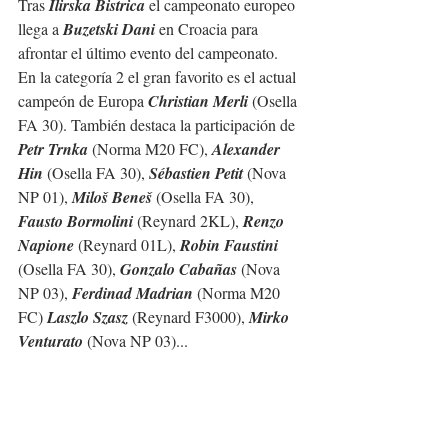
Tras 
Ilirska Bistrica
 el campeonato europeo 
llega a 
Buzetski Dani
 en Croacia para 
afrontar el último evento del campeonato.
En la categoría 2 el gran favorito es el actual 
campeón de Europa 
Christian Merli
 (Osella 
FA 30). También destaca la participación de 
Petr Trnka
 (Norma M20 FC), 
Alexander 
Hin
 (Osella FA 30), 
Sébastien Petit
 (Nova 
NP 01), 
Miloš Beneš
 (Osella FA 30), 
Fausto Bormolini
 (Reynard 2KL), 
Renzo 
Napione
 (Reynard 01L), 
Robin Faustini
(Osella FA 30), 
Gonzalo Cabañas
 (Nova 
NP 03), 
Ferdinad Madrian
 (Norma M20 
FC) 
Laszlo Szasz
 (Reynard F3000), 
Mirko 
Venturato
 (Nova NP 03)...
Como siempre la categoría 1 estará muy 
animada con pilotos de gran prestigio como 
Karl Schagerl
 (VW Golf Rallye), 
Domagoj 