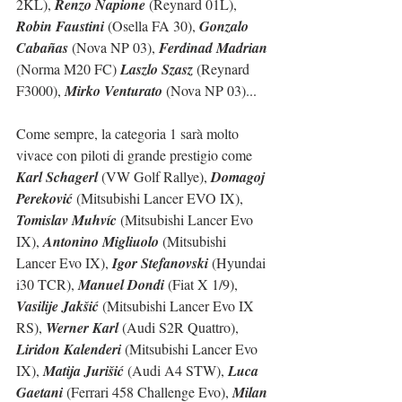
2KL), 
Renzo Napione
 (Reynard 01L), 
Robin Faustini
 (Osella FA 30), 
Gonzalo 
Cabañas
 (Nova NP 03), 
Ferdinad Madrian
(Norma M20 FC) 
Laszlo Szasz
 (Reynard 
F3000), 
Mirko Venturato
 (Nova NP 03)...
Come sempre, la categoria 1 sarà molto 
vivace con piloti di grande prestigio come 
Karl Schagerl
 (VW Golf Rallye), 
Domagoj 
Pereković
 (Mitsubishi Lancer EVO IX), 
Tomislav Muhvíc
 (Mitsubishi Lancer Evo 
IX), 
Antonino Migliuolo
 (Mitsubishi 
Lancer Evo IX), 
Igor Stefanovski
 (Hyundai 
i30 TCR), 
Manuel Dondi
 (Fiat X 1/9), 
Vasilije Jakšić
 (Mitsubishi Lancer Evo IX 
RS), 
Werner Karl
 (Audi S2R Quattro), 
Liridon Kalenderi
 (Mitsubishi Lancer Evo 
IX), 
Matija Jurišić
 (Audi A4 STW), 
Luca 
Gaetani
 (Ferrari 458 Challenge Evo), 
Milan 