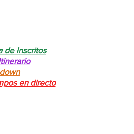
a de Inscritos
Itinerario
edown
mpos en directo