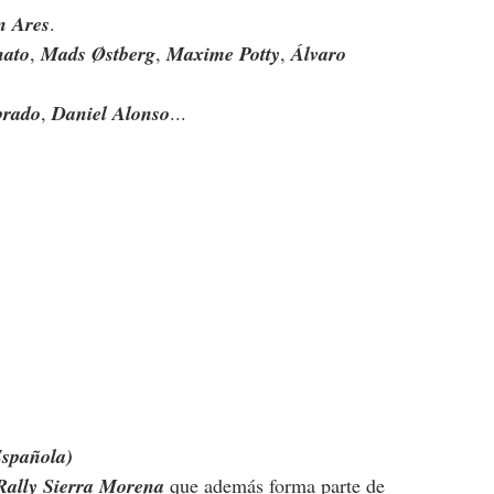
n Ares
.
nato
, 
Mads Østberg
, 
Maxime Potty
, 
Álvaro 
brado
, 
Daniel Alonso
...
Española)
Rally Sierra Morena
 que además forma parte de 