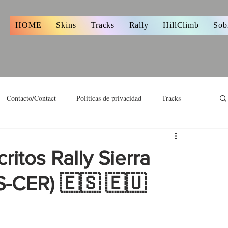
s
HOME
Skins
Tracks
Rally
HillClimb
Sob
Contacto/Contact
Políticas de privacidad
Tracks
critos Rally Sierra
S-CER) 🇪🇸 🇪🇺