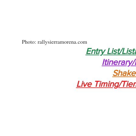
Photo: rallysierramorena.com
Entry List/List
Itinerary/
Shak
Live Timing/Tie