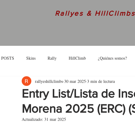
Rallyes & HillClimb
 POSTS
Skins
Rally
HillClimb
¿Quiénes somos?
rallyeshillclimbs
30 mar 2025
3 min de lectura
skins
Interview
Entry List/Lista de Ins
Morena 2025 (ERC) (
Actualizado:
31 mar 2025