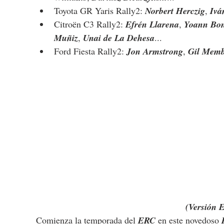
Toyota GR Yaris Rally2: 
Norbert Herczig
, 
Ivá
Citroën C3 Rally2: 
Efrén Llarena
, 
Yoann Bo
Muñiz
, 
Unai de La Dehesa
...
Ford Fiesta Rally2: 
Jon Armstrong
, 
Gil Mem
(Versión 
Comienza la temporada del 
ERC
 en este novedoso 