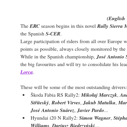
(English 
The 
ERC
 season begins in this novel 
Rally Sierra
the Spanish 
S-CER
.
Large participation of riders from all over Europe 
points as possible, always closely monitored by the 
While in the Spanish championship, 
José Antonio 
the big favourites and will try to consolidate his lead
Lorca
. 
These will be some of the most outstanding drivers:
Škoda Fabia RS Rally2: 
Mikołaj Marczyk
, 
And
Stříteský
, 
Robert Virves
, 
Jakub Matulka
, 
Mar
José Antonio Suárez
, 
Javier Pardo
...
Hyundai i20 N Rally2: 
Simon Wagner
, 
Stéph
Williams
, 
Dariusz Biedrzyński
...