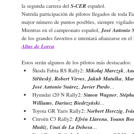
la segunda carrera del 
S-CER
 español.
Nutrida participación de pilotos llegados de toda E
mayor número de puntos posibles, siempre vigilados
Mientras en el campeonato español, 
José Antonio 
de los grandes favoritos e intentará afianzarse en el l
Altas de Lorca
.
Estos serán algunos de los pilotos más destacados:
Škoda Fabia RS Rally2: 
Mikołaj Marczyk
, 
And
Stříteský
, 
Robert Virves
, 
Jakub Matulka
, 
Mar
José Antonio Suárez
, 
Javier Pardo
...
Hyundai i20 N Rally2: 
Simon Wagner
, 
Stéph
Williams
, 
Dariusz Biedrzyński
...
Toyota GR Yaris Rally2: 
Norbert Herczig
, 
Ivá
Citroën C3 Rally2: 
Efrén Llarena
, 
Yoann Bo
Muñiz
, 
Unai de La Dehesa
...