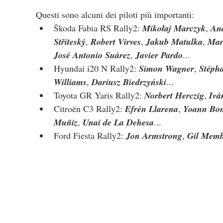
Questi sono alcuni dei piloti più importanti:
Škoda Fabia RS Rally2: 
Mikołaj Marczyk
, 
And
Stříteský
, 
Robert Virves
, 
Jakub Matulka
, 
Mar
José Antonio Suárez
, 
Javier Pardo
...
Hyundai i20 N Rally2: 
Simon Wagner
, 
Stéph
Williams
, 
Dariusz Biedrzyński
...
Toyota GR Yaris Rally2: 
Norbert Herczig
, 
Ivá
Citroën C3 Rally2: 
Efrén Llarena
, 
Yoann Bo
Muñiz
, 
Unai de La Dehesa
...
Ford Fiesta Rally2: 
Jon Armstrong
, 
Gil Mem