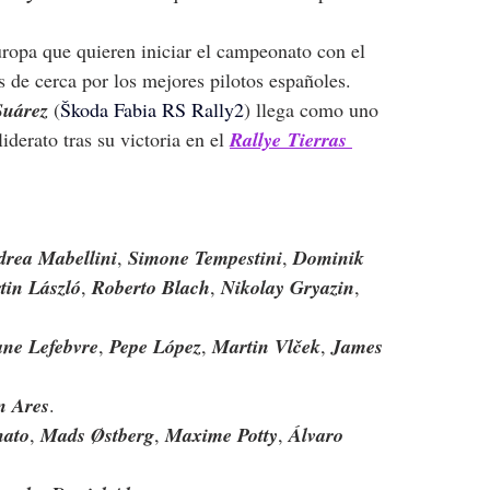
uropa que quieren iniciar el campeonato con el 
 de cerca por los mejores pilotos españoles.
Suárez 
(
Škoda Fabia RS Rally2
) llega como uno 
iderato tras su victoria en el 
Rallye
Tierras 
rea Mabellini
, 
Simone Tempestini
, 
Dominik 
tin László
, 
Roberto Blach
,
Nikolay Gryazin
, 
ane Lefebvre
,
Pepe López
, 
Martin Vlček
, 
James 
n Ares
.
nato
, 
Mads Østberg
, 
Maxime Potty
, 
Álvaro 