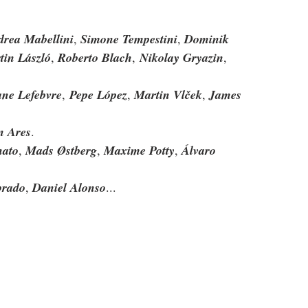
rea Mabellini
, 
Simone Tempestini
, 
Dominik 
tin László
, 
Roberto Blach
,
Nikolay Gryazin
, 
ane Lefebvre
,
Pepe López
, 
Martin Vlček
, 
James 
n Ares
.
nato
, 
Mads Østberg
, 
Maxime Potty
, 
Álvaro 
brado
, 
Daniel Alonso
...