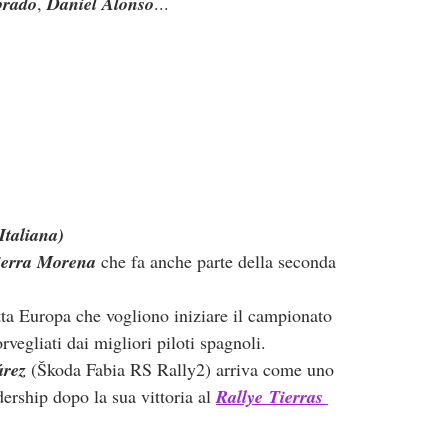
brado
, 
Daniel Alonso
...
Italiana)
ierra Morena
 che fa anche parte della seconda 
tta Europa che vogliono iniziare il campionato 
vegliati dai migliori piloti spagnoli.
árez
 (Škoda Fabia RS Rally2) arriva come uno 
dership dopo la sua vittoria al 
Rallye
Tierras 