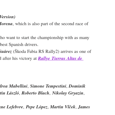
Version)
 Morena
, which is also part of the second race of 
who want to start the championship with as many 
best Spanish drivers.
Suárez
 (Škoda Fabia RS Rally2) arrives as one of 
 after his victory at 
Rallye
Tierras Altas de 
rea Mabellini
, 
Simone Tempestini
, 
Dominik 
tin László
, 
Roberto Blach
,
Nikolay Gryazin
, 
ane Lefebvre
,
Pepe López
, 
Martin Vlček
, 
James 