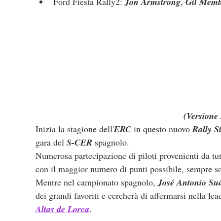
Ford Fiesta Rally2: 
Jon Armstrong
, 
Gil Mem
(Versione 
Inizia la stagione dell'
ERC
 in questo nuovo 
Rally S
gara del 
S-CER
 spagnolo.
Numerosa partecipazione di piloti provenienti da tu
con il maggior numero di punti possibile, sempre sor
Mentre nel campionato spagnolo, 
José Antonio Su
dei grandi favoriti e cercherà di affermarsi nella lea
Altas de Lorca
.