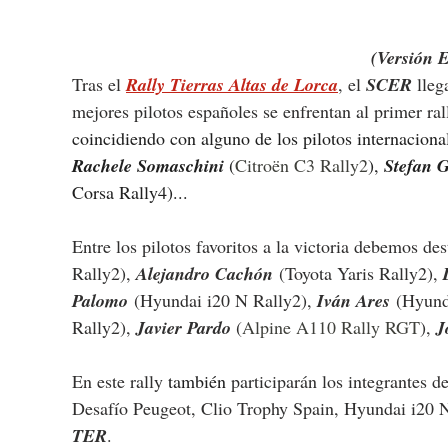
(Versión 
Tras el 
Rally Tierras Altas de Lorca
, el 
SCER
 lle
mejores pilotos españoles se enfrentan al primer ral
coincidiendo con alguno de los pilotos internacional
Rachele Somaschini
 (
Citroën C3 Rally2
), 
Stefan G
Corsa Rally4)...
Entre los pilotos favoritos a la victoria debemos des
Rally2), 
Alejandro Cachón
 (Toyota Yaris Rally2), 
Palomo
 (Hyundai i20 N Rally2), 
Iván Ares
 (Hyund
Rally2), 
Javier Pardo
 (
Alpine A110 Rally RGT
), 
J
En este rally 
también 
participarán los integrantes 
Desafío Peugeot, Clio Trophy Spain, Hyundai i20 N
TER
.