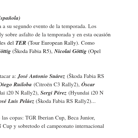
Española)
ga a su segundo evento de la temporada. Los 
ly sobre asfalto de la temporada y en esta 
ocasión 
es del 
TER
 (Tour European Rally). Como 
öttig
 (Škoda Fabia R5), 
Nicolai Göttig 
(Opel 
tacar a: 
José Antonio Suárez
 (Škoda Fabia RS 
Diego Ruiloba
 (Citroën C3 Rally2), 
Óscar 
ai i20 N Rally2), 
Sergi Pérez
 (Hyundai i20 N 
osé Luis Peláez
(Škoda Fabia RS Rally2)...
de las copas: TGR Iberian Cup, Beca Junior, 
 Cup y sobretodo el campeonato internacional 