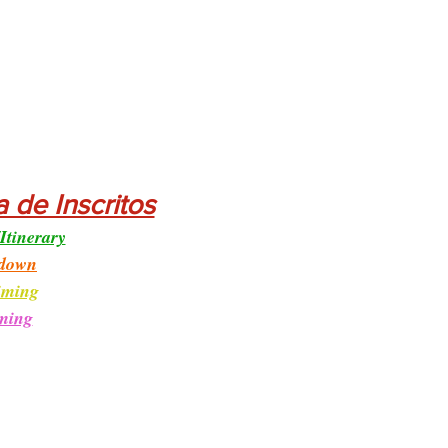
a de Inscritos
/Itinerary
down
iming
ming