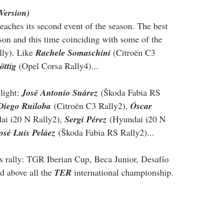
Version)
reaches its second event of the season. The best 
eason and this time coinciding with some of the 
ly). Like 
Rachele Somaschini
 (Citroën C3 
öttig
 (Opel Corsa Rally4)...
light: 
José Antonio Suárez
 (Škoda Fabia RS 
Diego Ruiloba
 (Citroën C3 Rally2), 
Óscar 
ai i20 N Rally2), 
Sergi Pérez
 (Hyundai i20 N 
osé Luis Peláez
(Škoda Fabia RS Rally2)...
is rally: TGR Iberian Cup, Beca Junior, Desafío 
 above all the 
TER
 international championship.