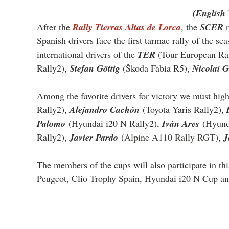
(English 
After the 
Rally Tierras Altas de Lorca
, the 
SCER
 
Spanish drivers face the first tarmac rally of the s
international drivers of the 
TER
 (Tour European Ral
Rally2), 
Stefan Göttig
 (Škoda Fabia R5), 
Nicolai G
Among the favorite drivers for victory we must high
Rally2), 
Alejandro Cachón
 (Toyota Yaris Rally2), 
Palomo
 (Hyundai i20 N Rally2), 
Iván Ares
 (Hyund
Rally2), 
Javier Pardo
 (
Alpine A110 Rally RGT
), 
J
The members of the cups will also participate in th
Peugeot, Clio Trophy Spain, Hyundai i20 N Cup and