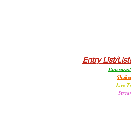
Entry List/List
Itinerario
Shake
Live T
Strea