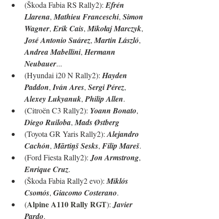
(
Škoda Fabia RS Rally2
): 
Efrén 
Llarena
, 
Mathieu Franceschi
, 
Simon 
Wagner
, 
Erik Cais
, 
Mikołaj Marczyk
, 
José Antonio Suárez
,
Martin László
, 
Andrea Mabellini
, 
Hermann 
Neubauer
...
(Hyundai i20 N Rally2): 
Hayden 
Paddon
, 
Iván Ares
, 
Sergi Pérez
, 
Alexey Lukyanuk
,
Philip Allen
.
(Citroën C3 Rally2): 
Yoann Bonato
, 
Diego Ruiloba
, 
Mads Østberg
(Toyota GR Yaris Rally2): 
Alejandro 
Cachón
,
Mārtiņš Sesks
, 
Filip Mareš
.
(Ford Fiesta Rally2): 
Jon Armstrong
, 
Enrique Cruz
.
(Škoda Fabia Rally2 evo): 
Miklós 
Csomós
, 
Giacomo Costerano
.
Alpine A110 Rally RGT
(
): 
Javier 
Pardo
.