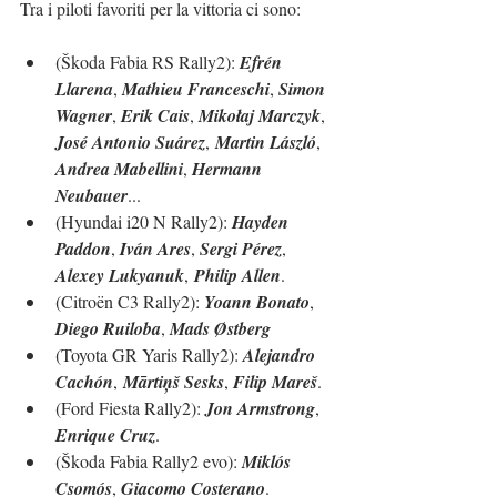
Tra i piloti favoriti per la vittoria ci sono:
(
Škoda Fabia RS Rally2
): 
Efrén 
Llarena
, 
Mathieu Franceschi
, 
Simon 
Wagner
, 
Erik Cais
, 
Mikołaj Marczyk
, 
José Antonio Suárez
,
Martin László
, 
Andrea Mabellini
, 
Hermann 
Neubauer
...
(Hyundai i20 N Rally2): 
Hayden 
Paddon
, 
Iván Ares
, 
Sergi Pérez
, 
Alexey Lukyanuk
,
Philip Allen
.
(Citroën C3 Rally2): 
Yoann Bonato
, 
Diego Ruiloba
, 
Mads Østberg
(Toyota GR Yaris Rally2): 
Alejandro 
Cachón
,
Mārtiņš Sesks
, 
Filip Mareš
.
(Ford Fiesta Rally2): 
Jon Armstrong
, 
Enrique Cruz
.
(Škoda Fabia Rally2 evo): 
Miklós 
Csomós
, 
Giacomo Costerano
.