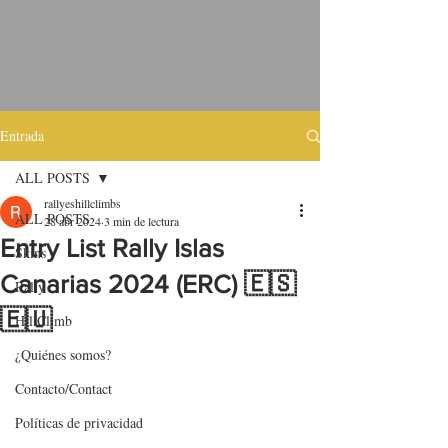
Entrada
ALL POSTS
rallyeshillclimbs
ALL POSTS
28 abr 2024
3 min de lectura
Entry List Rally Islas
Skins
Canarias 2024 (ERC) 🇪🇸
Rally
🇪🇺
HillClimb
¿Quiénes somos?
Contacto/Contact
Políticas de privacidad