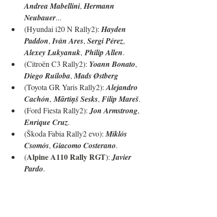
Andrea Mabellini
, 
Hermann 
Neubauer
...
(Hyundai i20 N Rally2): 
Hayden 
Paddon
, 
Iván Ares
, 
Sergi Pérez
, 
Alexey Lukyanuk
,
Philip Allen
.
(Citroën C3 Rally2): 
Yoann Bonato
, 
Diego Ruiloba
, 
Mads Østberg
(Toyota GR Yaris Rally2): 
Alejandro 
Cachón
,
Mārtiņš Sesks
, 
Filip Mareš
.
(Ford Fiesta Rally2): 
Jon Armstrong
, 
Enrique Cruz
.
(Škoda Fabia Rally2 evo): 
Miklós 
Csomós
, 
Giacomo Costerano
.
Alpine A110 Rally RGT
(
): 
Javier 
Pardo
.