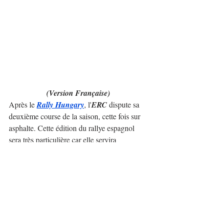
(Version Française)
Après le 
Rally Hungary
, l'
ERC
 dispute sa 
deuxième course de la saison, cette fois sur 
asphalte. Cette édition du rallye espagnol 
sera très particulière car elle servira 
momentanément d'adieu au championnat 
d'Europe. Puisque dans les 2 prochaines 
éditions, il fera partie du calendrier 
WRC
.
Les pilotes européens affronteront cette fois 
les meilleurs pilotes du championnat 
espagnol qui se battront sûrement pour les 