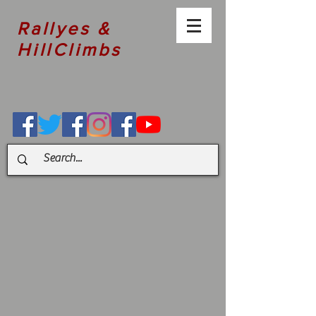
Rallyes &
HillClimbs