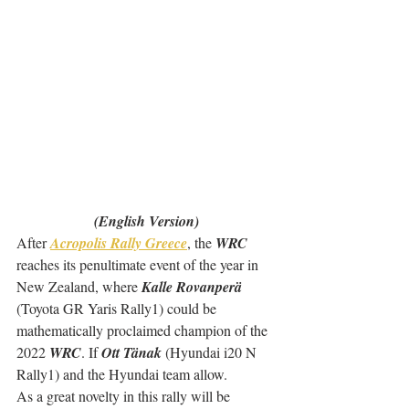
(English Version)
After 
Acropolis Rally Greece
, the 
WRC
reaches its penultimate event of the year in 
New Zealand, where 
Kalle Rovanperä
(Toyota GR Yaris Rally1) could be 
mathematically proclaimed champion of the 
2022 
WRC
. If 
Ott Tänak
 (Hyundai i20 N 
Rally1) and the Hyundai team allow.
As a great novelty in this rally will be 