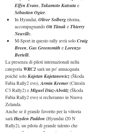
Elfyn Evans
, 
Takamoto Katsuta
 e 
Sébastien Ogier
.
In Hyundai, 
Oliver Solberg
 ritorna, 
accompagnando 
Ott Tänak
 e 
Thierry 
Neuvill
e.
M-Sport in questo rally avrà solo 
Craig 
Breen
, 
Gus Greensmith
 e 
Lorenzo 
Bertelli
.
La presenza di piloti internazionali nella 
categoria 
WRC2
 sarà un po' annacquata 
poiché solo 
Kajetan Kajetanowicz
 (Škoda 
Fabia Rally2 evo), 
Armin Kremer
 (Citroën 
C3 Rally2) e 
Miguel Díaz-Aboitiz
 (Škoda 
Fabia Rally2 evo) si recheranno in Nuova 
Zelanda.
Anche se il grande favorito per la vittoria 
sarà 
Hayden Paddon
 (Hyundai i20 N 
Rally2), un pilota di grande talento che 