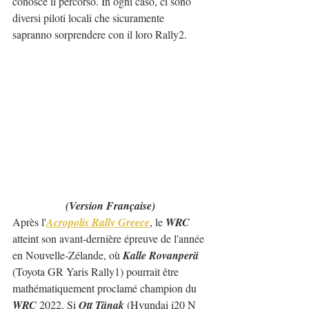
conosce il percorso. In ogni caso, ci sono 
diversi piloti locali che sicuramente 
sapranno sorprendere con il loro Rally2.
(Version Française)
Après l'
Acropolis Rally Greece
, le 
WRC
atteint son avant-dernière épreuve de l'année 
en Nouvelle-Zélande, où 
Kalle Rovanperä
(Toyota GR Yaris Rally1) pourrait être 
mathématiquement proclamé champion du 
WRC
 2022. Si 
Ott Tänak
 (Hyundai i20 N 