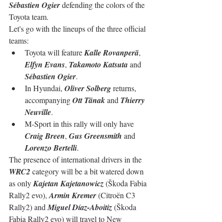
Sébastien Ogier
 defending the colors of the 
Toyota team.
Let's go with the lineups of the three official 
teams:
Toyota will feature 
Kalle Rovanperä
, 
Elfyn Evans
, 
Takamoto Katsuta
 and 
Sébastien Ogier
.
In Hyundai, 
Oliver Solberg
 returns, 
accompanying 
Ott Tänak
 and 
Thierry 
Neuville
.
M-Sport in this rally will only have 
Craig Breen
, 
Gus Greensmith
 and 
Lorenzo Bertelli
.
The presence of international drivers in the 
WRC2
 category will be a bit watered down 
as only 
Kajetan Kajetanowicz
 (Škoda Fabia 
Rally2 evo), 
Armin Kremer
 (Citroën C3 
Rally2) and 
Miguel Díaz-Aboitiz
 (Škoda 
Fabia Rally2 evo) will travel to New 