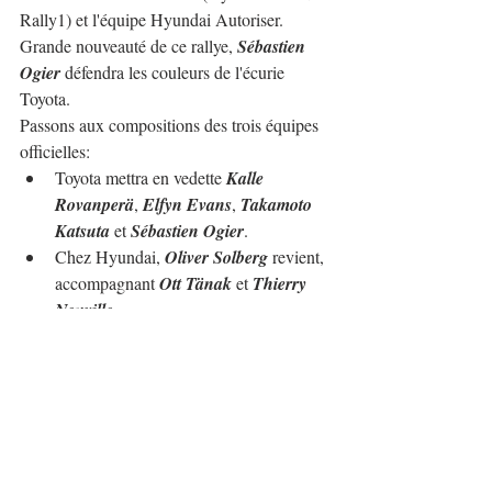
Rally1) et l'équipe Hyundai Autoriser.
Grande nouveauté de ce rallye, 
Sébastien 
Ogier
 défendra les couleurs de l'écurie 
Toyota.
Passons aux compositions des trois équipes 
officielles:
Toyota mettra en vedette 
Kalle 
Rovanperä
, 
Elfyn Evans
, 
Takamoto 
Katsuta
 et 
Sébastien Ogier
.
Chez Hyundai, 
Oliver Solberg
 revient, 
accompagnant 
Ott Tänak
 et 
Thierry 
Neuville
.
M-Sport dans ce rallye n'aura que 
Craig Breen
, 
Gus Greensmith
 et 
Lorenzo Bertelli
.
La présence de pilotes internationaux dans 
la catégorie 
WRC2
 sera un peu édulcorée 
puisque seuls 
Kajetan Kajetanowicz
 (Škoda 