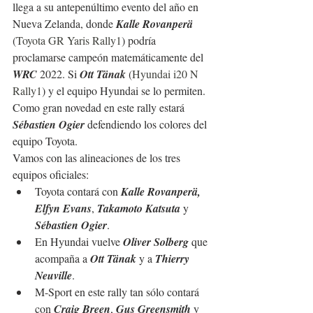
llega a su antepenúltimo evento del año en 
Nueva Zelanda, donde 
Kalle Rovanperä 
(
Toyota GR Yaris Rally1
) podría 
proclamarse campeón matemáticamente del 
WRC
 2022. Si 
Ott Tänak 
(
Hyundai i20 N 
Rally1
) y el equipo Hyundai se lo permiten.
Como gran novedad en este rally estará 
Sébastien Ogier
 defendiendo los colores del 
equipo Toyota.
Vamos con las alineaciones de los tres 
equipos oficiales:
Toyota contará con 
Kalle Rovanperä, 
Elfyn Evans
, 
Takamoto Katsuta 
y 
Sébastien Ogier
.
En Hyundai vuelve 
Oliver Solberg
 que 
acompaña a 
Ott Tänak 
y a 
Thierry 
Neuville
.
M-Sport en este rally tan sólo contará 
con 
Craig Breen
, 
Gus Greensmith 
y 