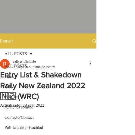
Entrada
ALL POSTS
rallyeshillclimbs
ALL POSTS
27 sept 2022
3 min de lectura
Entry List & Shakedown
Skins
Rally New Zealand 2022
Rally
🇳🇿 (WRC)
HillClimb
Actualizado:
29 sept 2022
¿Quiénes somos?
Contacto/Contact
Políticas de privacidad