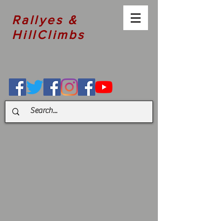
Rallyes &
HillClimbs