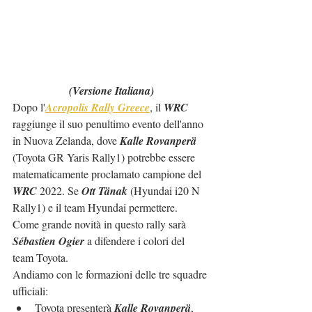
(Versione Italiana)
Dopo l'
Acropolis Rally Greece
, il 
WRC
raggiunge il suo penultimo evento dell'anno 
in Nuova Zelanda, dove 
Kalle Rovanperä
(Toyota GR Yaris Rally1) potrebbe essere 
matematicamente proclamato campione del 
WRC
 2022. Se 
Ott Tänak
 (Hyundai i20 N 
Rally1) e il team Hyundai permettere.
Come grande novità in questo rally sarà 
Sébastien Ogier
 a difendere i colori del 
team Toyota.
Andiamo con le formazioni delle tre squadre 
ufficiali:
Toyota presenterà 
Kalle Rovanperä
, 