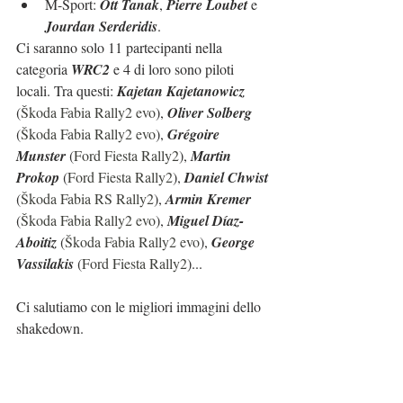
M-Sport: 
Ott Tanak
, 
Pierre Loubet 
e 
Jourdan Serderidis
.
Ci saranno solo 11 partecipanti nella 
categoria 
WRC2
 e 4 di loro sono piloti 
locali. Tra questi: 
Kajetan Kajetanowicz
(
Škoda Fabia Rally2 evo
), 
Oliver Solberg
(
Škoda Fabia Rally2 evo
), 
Grégoire 
Munster
 (
Ford Fiesta Rally2
), 
Martin 
Prokop
 (
Ford Fiesta Rally2
), 
Daniel Chwist
(
Škoda Fabia RS Rally2
), 
Armin Kremer
(
Škoda Fabia Rally2 evo
), 
Miguel Díaz-
Aboitiz
 (
Škoda Fabia Rally2 evo
), 
George 
Vassilakis
 (
Ford Fiesta Rally2
)...
Ci salutiamo con le migliori immagini dello 
shakedown.