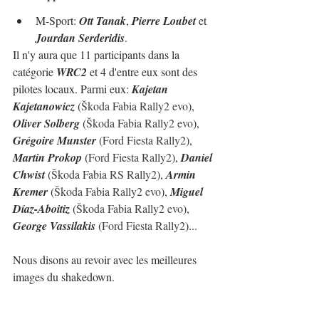
M-Sport: 
Ott Tanak
, 
Pierre Loubet 
et 
Jourdan Serderidis
.
Il n'y aura que 11 participants dans la 
catégorie 
WRC2
 et 4 d'entre eux sont des 
pilotes locaux. Parmi eux: 
Kajetan 
Kajetanowicz
 (
Škoda Fabia Rally2 evo
), 
Oliver Solberg
 (
Škoda Fabia Rally2 evo
), 
Grégoire Munster
 (
Ford Fiesta Rally2
), 
Martin Prokop
 (
Ford Fiesta Rally2
), 
Daniel 
Chwist
 (
Škoda Fabia RS Rally2
), 
Armin 
Kremer
 (
Škoda Fabia Rally2 evo
), 
Miguel 
Díaz-Aboitiz
 (
Škoda Fabia Rally2 evo
), 
George Vassilakis
 (
Ford Fiesta Rally2
)...
Nous disons au revoir avec les meilleures 
images du shakedown.