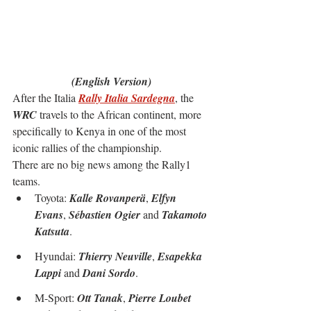
(English Version)
After the Italia 
Rally Italia Sardegna
, the 
WRC
 travels to the African continent, more 
specifically to Kenya in one of the most 
iconic rallies of the championship.
There are no big news among the Rally1 
teams.
Toyota: 
Kalle Rovanperä
, 
Elfyn 
Evans
, 
Sébastien Ogier 
and 
Takamoto 
Katsuta
.
Hyundai: 
Thierry Neuville
, 
Esapekka 
Lappi 
and
 Dani Sordo
.
M-Sport: 
Ott Tanak
, 
Pierre Loubet 