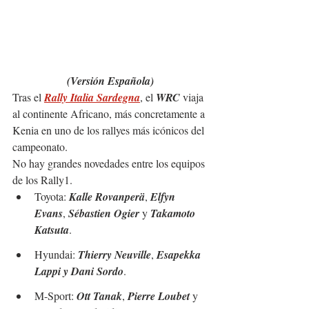
(Versión Española)
Tras el 
Rally Italia Sardegna
, el 
WRC
 viaja 
al continente Africano, más concretamente a 
Kenia en uno de los rallyes más icónicos del 
campeonato.
No hay grandes novedades entre los equipos 
de los Rally1.
Toyota: 
Kalle Rovanperä
, 
Elfyn 
Evans
, 
Sébastien Ogier 
y 
Takamoto 
Katsuta
.
Hyundai: 
Thierry Neuville
, 
Esapekka 
Lappi y Dani Sordo
.
M-Sport: 
Ott Tanak
, 
Pierre Loubet 
y 