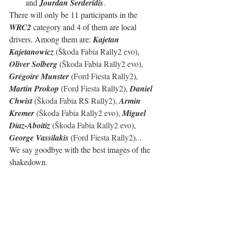
and 
Jourdan Serderidis
.
There will only be 11 participants in the 
WRC2
 category and 4 of them are local 
drivers. Among them are: 
Kajetan 
Kajetanowicz
 (
Škoda Fabia Rally2 evo
), 
Oliver Solberg
 (
Škoda Fabia Rally2 evo
), 
Grégoire Munster
 (
Ford Fiesta Rally2
), 
Martin Prokop
 (
Ford Fiesta Rally2
), 
Daniel 
Chwist
 (
Škoda Fabia RS Rally2
), 
Armin 
Kremer
 (
Škoda Fabia Rally2 evo
), 
Miguel 
Díaz-Aboitiz
 (
Škoda Fabia Rally2 evo
), 
George Vassilakis
 (
Ford Fiesta Rally2
)...
We say goodbye with the best images of the 
shakedown.