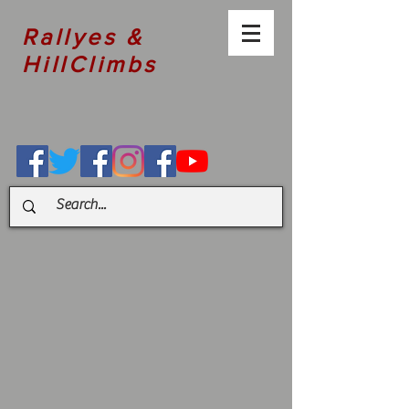
Rallyes &
HillClimbs