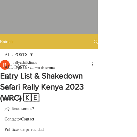
Entrada
ALL POSTS
rallyeshillclimbs
ALL POSTS
23 jun 2023
2 min de lectura
Entry List & Shakedown
Skins
Safari Rally Kenya 2023
Rally
(WRC) 🇰🇪
HillClimb
¿Quiénes somos?
Contacto/Contact
Políticas de privacidad