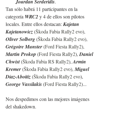
Jourdan Serderidis
.
Tan sólo habrá 11 participantes en la 
categoría 
WRC2 
y 4 de ellos son pilotos 
locales. Entre ellos destacan: 
Kajetan 
Kajetanowicz
 (
Škoda Fabia Rally2 evo
), 
Oliver Solberg
 (
Škoda Fabia Rally2 evo
), 
Grégoire Munster
 (
Ford Fiesta Rally2
), 
Martin Prokop
 (
Ford Fiesta Rally2
), 
Daniel 
Chwist
 (
Škoda Fabia RS Rally2
), 
Armin 
Kremer
 (
Škoda Fabia Rally2 evo
), 
Miguel 
Díaz-Aboitiz
 (
Škoda Fabia Rally2 evo
), 
George Vassilakis
 (
Ford Fiesta Rally2
)...
Nos despedimos con las mejores imágenes 
del shakedown.