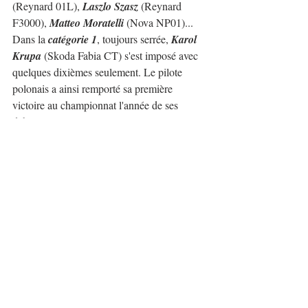
(Reynard 01L), 
Laszlo Szasz
 (Reynard 
F3000), 
Matteo Moratelli
 (Nova NP01)...
Dans la 
catégorie 1
, toujours serrée, 
Karol 
Krupa
 (Skoda Fabia CT) s'est imposé avec 
quelques dixièmes seulement. Le pilote 
polonais a ainsi remporté sa première 
victoire au championnat l'année de ses 
débuts européens.
Karl Schagerl
 (VW Golf Rallye) est 
deuxième et presque proche de la victoire. 
Troisième, 
Nicolas Werver
 (Porsche 997 
GT3R), proche de la deuxième place et de 
la victoire. Egalité maximale en catégorie 1 
où les premières positions ont été décidées 
par de petits détails.
Le Top Ten de la catégorie était: 
Luca 
Gaetani
 (Porsche 911 GT3 R), 
Reinhold 
Taus
 (Subaru P4 Turbo), 
Milan BubniČ