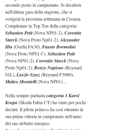
secondo posto in campionato. Si deciderà 
nell'ultima gara della stagione, che si 
svolgerà la prossima settimana in Croazia.
Completano la Top Ten della categoria: 
Sébastien Petit
 (Nova NP01-2), 
Corentin 
Starck
 (
Nova Proto Np01-2), 
Alexander 
Hin
 (Osella FA30), 
Fausto Bormolini
(Nova Proto NP01 C), 
Sébastien Petit
(Nova NP01-2), 
Corentin Starck
 (
Nova 
Proto Np01-2), 
Renzo Napione
 (Reynard 
01L), 
Laszlo Szasz
 (Reynard F3000), 
Matteo Moratelli
 (Nova NP01)...
Nella sempre paritaria 
categoria 1 Karol 
Krupa
 (Skoda Fabia CT) ha vinto per pochi 
decimi. Il pilota polacco ha così ottenuto la 
sua prima vittoria in campionato nell'anno 
del suo debutto europeo.