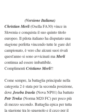
(Versione Italiana)
Christian Merli
 (Osella FA30) vince in 
Slovenia e conquista il suo quinto titolo 
europeo. Il pilota italiano ha disputato una 
stagione perfetta vincendo tutte le gare del 
campionato, è vero che alcuni suoi rivali 
quest'anno si sono avvicinati ma 
Merli
continua ad essere imbattibile.
Complimenti 
Cristiano Merli
!!
Come sempre, la battaglia principale nella 
categoria 2 è stata per la seconda posizione, 
dove 
Joseba Iraola
 (Nova NP01) ha battuto 
Petr Trnka
 (Norma M20 FC) per poco più 
di mezzo secondo. Battaglia epica per tutta 
la stagione tra lo spagnolo e il ceco per il 