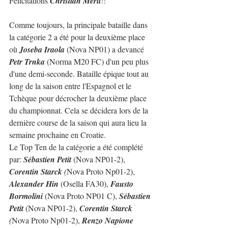
Félicitations 
Christian Merli
!!
Comme toujours, la principale bataille dans 
la catégorie 2 a été pour la deuxième place 
où 
Joseba Iraola
 (Nova NP01) a devancé 
Petr Trnka
 (Norma M20 FC) d'un peu plus 
d'une demi-seconde. Bataille épique tout au 
long de la saison entre l'Espagnol et le 
Tchèque pour décrocher la deuxième place 
du championnat. Cela se décidera lors de la 
dernière course de la saison qui aura lieu la 
semaine prochaine en Croatie.
Le Top Ten de la catégorie a été complété 
par: 
Sébastien Petit
 (Nova NP01-2), 
Corentin Starck
 (
Nova Proto Np01-2), 
Alexander Hin
 (Osella FA30), 
Fausto 
Bormolini
 (Nova Proto NP01 C), 
Sébastien 
Petit
 (Nova NP01-2), 
Corentin Starck
(
Nova Proto Np01-2), 
Renzo Napione