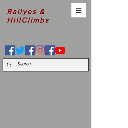
Rallyes &
HillClimbs