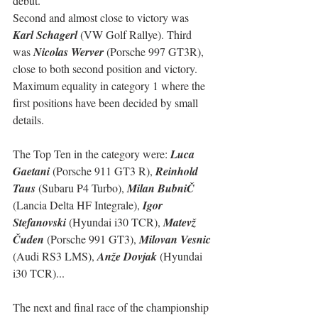
debut.
Second and almost close to victory was 
Karl Schagerl
 (VW Golf Rallye). Third 
was 
Nicolas Werver
 (Porsche 997 GT3R), 
close to both second position and victory. 
Maximum equality in category 1 where the 
first positions have been decided by small 
details.
The Top Ten in the category were: 
Luca 
Gaetani
 (Porsche 911 GT3 R), 
Reinhold 
Taus
 (Subaru P4 Turbo), 
Milan BubniČ
(Lancia Delta HF Integrale), 
Igor 
Stefanovski
 (Hyundai i30 TCR), 
Matevž 
Čuden
 (Porsche 991 GT3), 
Milovan Vesnic 
(Audi RS3 LMS), 
Anže Dovjak
 (Hyundai 
i30 TCR)...
The next and final race of the championship 