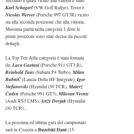
Secondo e quasi vicino alla vittoria è stato 
Karl Schagerl
 (VW Golf Rallye). Terzo è 
Nicolas Werver
 (Porsche 997 GT3R) vicino 
sia alla seconda posizione che alla vittoria. 
Massima parità nella categoria 1 dove le 
prime posizioni sono state decise da piccoli 
dettagli.
La Top Ten della categoria è stata formata 
da: 
Luca Gaetani
 (Porsche 911 GT3 R), 
Reinhold Taus
 (Subaru P4 Turbo), 
Milan 
BubniČ
 (Lancia Delta HF Integrale), 
Igor 
Stefanovski
 (Hyundai i30 TCR), 
Matevž 
Čuden
 (Porsche 991 GT3), 
Milovan Vesnic 
(Audi RS3 LMS), 
Anže Dovjak
 (Hyundai 
i30 TCR)...
La prossima ed ultima gara del campionato 
Buzetski Dani
sarà in Croazia a 
 (15-