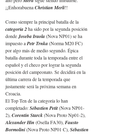
año pero 
Merli
 sigue siendo imbatible. 
¡¡Enhorabuena 
Christian Merli
!!
Como siempre la principal batalla de la 
categoría 2
 ha sido por la segunda posición 
donde 
Joseba Iraola
 (Nova NP01) se ha 
impuesto a 
Petr Trnka
 (Norma M20 FC) 
por algo más de medio segundo. Épica 
batalla durante toda la temporada entre el 
español y el checo por lograr la segunda 
posición del campeonato. Se decidirá en la 
última carrera de la temporada que 
justamente será la próxima semana en 
Croacia.
El Top Ten de la categoría lo han 
completado: 
Sébastien Petit
 (Nova NP01-
2), 
Corentin Starck
 (
Nova Proto Np01-2), 
Alexander Hin
 (Osella FA30), 
Fausto 
Bormolini
 (Nova Proto NP01 C), 
Sébastien 