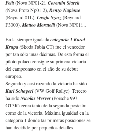
Petit
 (Nova NP01-2), 
Corentin Starck
(
Nova Proto Np01-2), 
Renzo Napione
(Reynard 01L), 
Laszlo Szasz
 (Reynard 
F3000), 
Matteo Moratelli
 (Nova NP01)...
En la siempre igualada 
categoría 1 Karol 
Krupa
 (
Skoda Fabia CT) fue el vencedor 
por tan sólo unas décimas. De esta forma el 
piloto polaco consigue su primera victoria 
del campeonato en el año de su debut 
europeo.
Segundo y casi rozando la victoria ha sido 
Karl Schagerl
 (VW Golf Rallye). Tercero 
ha sido 
Nicolas Werver
 (Porsche 997 
GT3R) cerca tanto de la segunda posición 
como de la victoria. Máxima igualdad en la 
categoría 1 donde las primeras posiciones se 
han decidido por pequeños detalles.