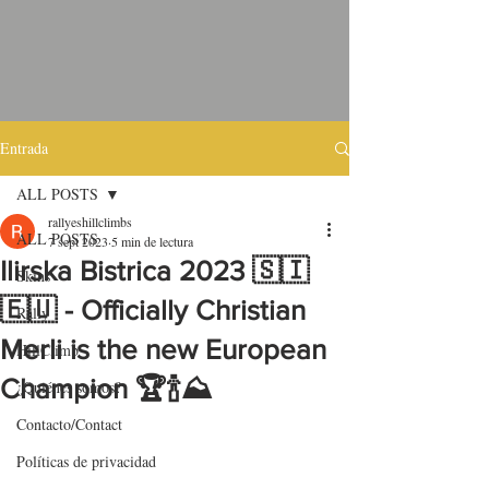
Entrada
ALL POSTS
rallyeshillclimbs
ALL POSTS
7 sept 2023
5 min de lectura
Ilirska Bistrica 2023 🇸🇮
Skins
🇪🇺 - Officially Christian
Rally
Merli is the new European
HillClimb
Champion 🏆🍾⛰
¿Quiénes somos?
Contacto/Contact
Políticas de privacidad