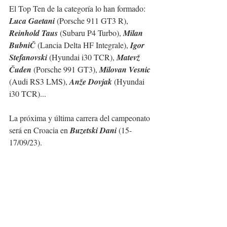
El Top Ten de la categoría lo han formado: 
Luca Gaetani
 (Porsche 911 GT3 R), 
Reinhold Taus
 (Subaru P4 Turbo), 
Milan 
BubniČ
 (Lancia Delta HF Integrale), 
Igor 
Stefanovski
 (Hyundai i30 TCR), 
Matevž 
Čuden
 (Porsche 991 GT3), 
Milovan Vesnic 
(Audi RS3 LMS), 
Anže Dovjak
 (Hyundai 
i30 TCR)...
La próxima y última carrera del campeonato 
será en Croacia en 
Buzetski Dani
(15-
17/09/23).