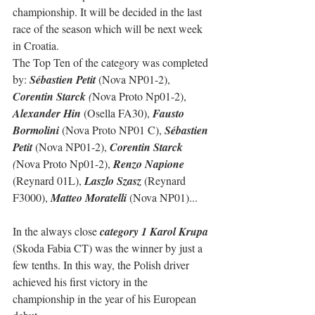
championship. It will be decided in the last 
race of the season which will be next week 
in Croatia.
The Top Ten of the category was completed 
by: 
Sébastien Petit
 (Nova NP01-2), 
Corentin Starck
 (
Nova Proto Np01-2), 
Alexander Hin
 (Osella FA30), 
Fausto 
Bormolini
 (Nova Proto NP01 C), 
Sébastien 
Petit
 (Nova NP01-2), 
Corentin Starck
(
Nova Proto Np01-2), 
Renzo Napione
(Reynard 01L), 
Laszlo Szasz
 (Reynard 
F3000), 
Matteo Moratelli
 (Nova NP01)...
In the always close 
category 1 Karol Krupa
(Skoda Fabia CT) was the winner by just a 
few tenths. In this way, the Polish driver 
achieved his first victory in the 
championship in the year of his European 