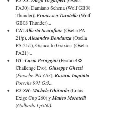
E2-SS
: 
Diego Degasperi
 (Osella 
FA30), Damiano Schena (Wolf GB08 
Thunder), 
Francesco Turatello
 (Wolf 
GB08 Thunder)...
CN
: 
Alberto Scarafone
 (Osella PA 
21/p), 
Alesandro Bondanza
 (Osella 
PA 21/s), Giancarlo Graziosi (Osella 
PA21)...
GT
: 
Lucio Peruggini
 (Ferrari 488 
Challenge Evo), 
Giuseppe Ghezzi
(
Porsche 991 Gt3
), 
Rosario Iaquinta
Porsche 991 Gt3...
E2-SH
: 
Michele Ghirardo
 (Lotus 
Exige Cup 260) y 
Matteo Moratelli
(
Gallardo Lp560).