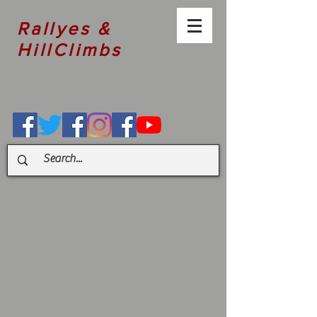
Rallyes &
HillClimbs