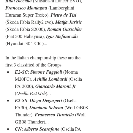
Rudi Bicciato
 (Mitsubishi Lancer EVO), 
Francesco Montagna
 (Lamborghini 
Huracan Super Trofeo), 
Pietro de Tisi
(
Škoda Fabia Rally2 evo
), 
Matija Jurisic
(Škoda Fabia S2000), 
Roman Gurschler
(Fiat 500 Habayusa), 
Igor Stefanovski
(Hyundai i30 TCR )...
In the Italian championship these are the 
first 3 classified of the Groups:
E2-SC
: 
Simone Faggioli
 (Norma 
M20FC), 
Achille Lombardi
 (Osella 
PA 2000), 
Giancarlo Maroni Jr
(
Osella Pa21Jrb
)...
E2-SS
: 
Diego Degasperi
 (Osella 
FA30), 
Damiano Schena
 (Wolf GB08 
Thunder), 
Francesco Turatello
 (Wolf 
GB08 Thunder)...
CN
: 
Alberto Scarafone
 (Osella PA 