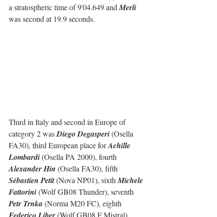
a stratospheric time of 9'04.649 and 
Merli
was second at 19.9 seconds.
Third in Italy and second in Europe of 
category 2 was 
Diego Degasperi
 (Osella 
FA30), third European place for 
Achille 
Lombardi
 (Osella PA 2000), fourth 
Alexander Hin
 (Osella FA30), fifth 
Sébastien Petit
 (Nova NP01), sixth 
Michele 
Fattorini
 (Wolf GB08 Thunder), seventh 
Petr Trnka
 (Norma M20 FC), eighth 
Federico Liber
 (Wolf GB08 F Mistral), 