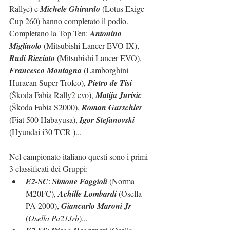
Rallye) e 
Michele Ghirardo
 (Lotus Exige 
Cup 260) hanno completato il podio. 
Completano la Top Ten: 
Antonino 
Migliuolo
 (Mitsubishi Lancer EVO IX), 
Rudi Bicciato
 (Mitsubishi Lancer EVO), 
Francesco Montagna
 (Lamborghini 
Huracan Super Trofeo), 
Pietro de Tisi
(
Škoda Fabia Rally2 evo
), 
Matija Jurisic
(Škoda Fabia S2000), 
Roman Gurschler
(Fiat 500 Habayusa), 
Igor Stefanovski
(Hyundai i30 TCR )...
Nel campionato italiano questi sono i primi 
3 classificati dei Gruppi:
E2-SC
: 
Simone Faggioli
 (Norma 
M20FC), 
Achille Lombardi
 (Osella 
PA 2000), 
Giancarlo Maroni Jr
(
Osella Pa21Jrb
)...