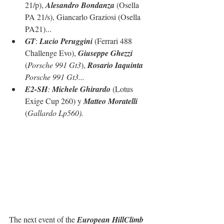
21/p), 
Alesandro Bondanza
 (Osella 
PA 21/s), Giancarlo Graziosi (Osella 
PA21)...
GT
: 
Lucio Peruggini
 (Ferrari 488 
Challenge Evo), 
Giuseppe Ghezzi
(
Porsche 991 Gt3
), 
Rosario Iaquinta
Porsche 991 Gt3...
E2-SH
: 
Michele Ghirardo
 (Lotus 
Exige Cup 260) y 
Matteo Moratelli
(
Gallardo Lp560).
The next event of the 
European HillClimb 