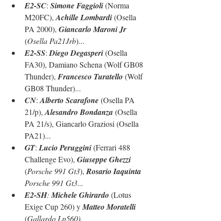
E2-SC
: 
Simone Faggioli
 (Norma 
M20FC), 
Achille Lombardi
 (Osella 
PA 2000), 
Giancarlo Maroni Jr
(
Osella Pa21Jrb
)...
E2-SS
: 
Diego Degasperi
 (Osella 
FA30), Damiano Schena (Wolf GB08 
Thunder), 
Francesco Turatello
 (Wolf 
GB08 Thunder)...
CN
: 
Alberto Scarafone
 (Osella PA 
21/p), 
Alesandro Bondanza
 (Osella 
PA 21/s), Giancarlo Graziosi (Osella 
PA21)...
GT
: 
Lucio Peruggini
 (Ferrari 488 
Challenge Evo), 
Giuseppe Ghezzi
(
Porsche 991 Gt3
), 
Rosario Iaquinta
Porsche 991 Gt3...
E2-SH
: 
Michele Ghirardo
 (Lotus 
Exige Cup 260) y 
Matteo Moratelli
(
Gallardo Lp560).