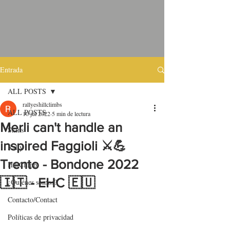
Entrada
ALL POSTS
rallyeshillclimbs
ALL POSTS
10 jul 2022
5 min de lectura
Merli can't handle an
Skins
inspired Faggioli ⚔💪
Rally
Trento - Bondone 2022
HillClimb
🇮🇹 - EHC 🇪🇺
¿Quiénes somos?
Contacto/Contact
Políticas de privacidad