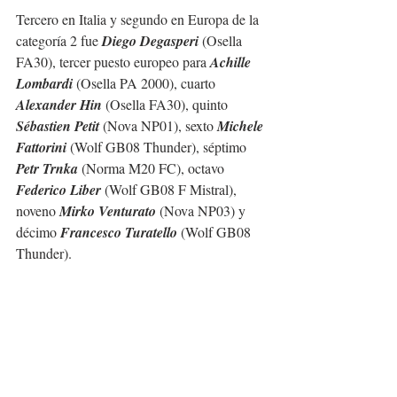
Tercero en Italia y segundo en Europa de la 
categoría 2 fue 
Diego Degasperi
 (Osella 
FA30), tercer puesto europeo para 
Achille 
Lombardi
 (Osella PA 2000), cuarto 
Alexander Hin 
(Osella FA30), quinto 
Sébastien Petit
 (Nova NP01), sexto 
Michele 
Fattorini
 (Wolf GB08 Thunder), séptimo 
Petr Trnka
 (Norma M20 FC), octavo 
Federico Liber
 (Wolf GB08 F Mistral), 
noveno 
Mirko Venturato
 (Nova NP03) y 
décimo 
Francesco Turatello
 (Wolf GB08 
Thunder).