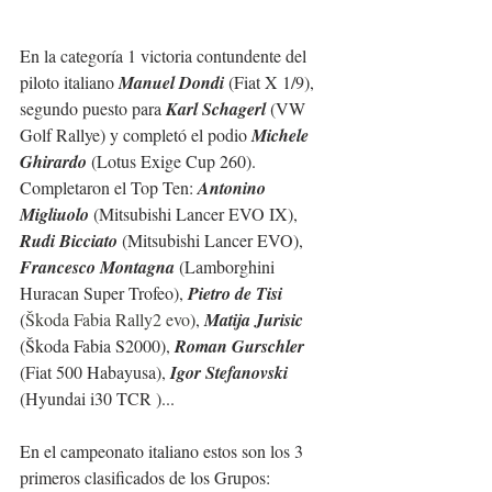
En la categoría 1 victoria contundente del 
piloto italiano 
Manuel Dondi
 (Fiat X 1/9), 
segundo puesto para 
Karl Schagerl
 (VW 
Golf Rallye) y completó el podio 
Michele 
Ghirardo
 (Lotus Exige Cup 260). 
Completaron el Top Ten: 
Antonino 
Migliuolo
 (Mitsubishi Lancer EVO IX), 
Rudi Bicciato
 (Mitsubishi Lancer EVO), 
Francesco Montagna
 (Lamborghini 
Huracan Super Trofeo), 
Pietro de Tisi
(
Škoda Fabia Rally2 evo
), 
Matija Jurisic
(Škoda Fabia S2000), 
Roman Gurschler
(Fiat 500 Habayusa), 
Igor Stefanovski
(Hyundai i30 TCR )...
En el campeonato italiano estos son los 3 
primeros clasificados de los Grupos: