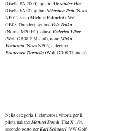
(Osella PA 2000), quarto 
Alexander Hin
(Osella FA30), quinto 
Sébastien Petit
 (Nova 
Michele Fattorin
NP01), sesto 
i
 ( Wolf 
GB08 Thunder), settimo 
Petr Trnka
(Norma M20 FC), ottavo 
Federico Liber
(Wolf GB08 F Mistral), nono 
Mirko 
Venturato
 (Nova NP03) e decimo 
Francesco Turatello
 (Wolf GB08 Thunder).
Nella categoria 1, clamorosa vittoria per il 
pilota italiano 
Manuel Dondi
 (Fiat X 1/9), 
secondo posto per 
Karl Schagerl
 (VW Golf 