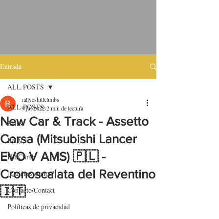
Entrada
ALL POSTS
rallyeshillclimbs
ALL POSTS
9 jul 2022
2 min de lectura
New Car & Track - Assetto
Skins
Corsa (Mitsubishi Lancer
Rally
EVO V AMS) 🇵🇱 -
HillClimb
Cronoscalata del Reventino
¿Quiénes somos?
🇮🇹
Contacto/Contact
Políticas de privacidad