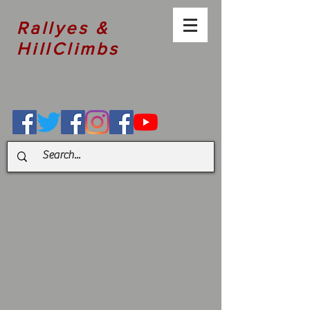
Rallyes &
HillClimbs