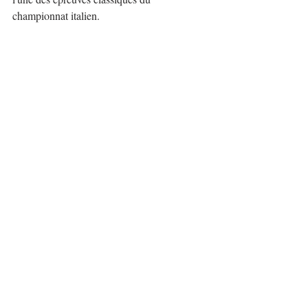
championnat italien.
https://www.youtube.com/watch?
v=viMdWS4WnZk&t=12s