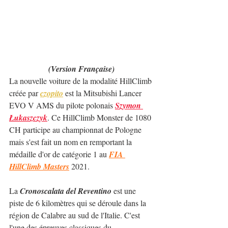
(Version Française)
La nouvelle voiture de la modalité HillClimb 
créée par 
czopito
 est la Mitsubishi Lancer 
EVO V AMS du pilote polonais 
Szymon 
Łukaszczyk
. Ce HillClimb Monster de 1080 
CH participe au championnat de Pologne 
mais s'est fait un nom en remportant la 
médaille d'or de catégorie 1 au 
FIA 
HillClimb Masters
 2021.
La 
Cronoscalata del Reventino
 est une 
piste de 6 kilomètres qui se déroule dans la 
région de Calabre au sud de l'Italie. C'est 
l'une des épreuves classiques du 