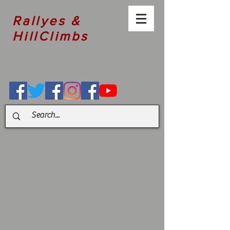
Rallyes &
HillClimbs