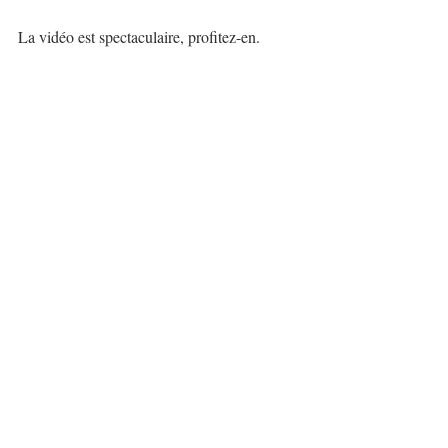
La vidéo est spectaculaire, profitez-en.
https://www.youtube.com/watch?
v=LzrKqQVylBU