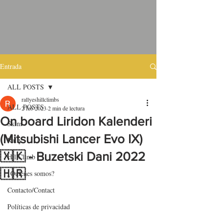
Entrada
ALL POSTS
rallyeshillclimbs
ALL POSTS
2 feb 2023
2 min de lectura
On board Liridon Kalenderi
Skins
(Mitsubishi Lancer Evo IX)
Rally
🇽🇰 - Buzetski Dani 2022
HillClimb
🇭🇷
¿Quiénes somos?
Contacto/Contact
Políticas de privacidad