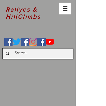
Rallyes &
HillClimbs