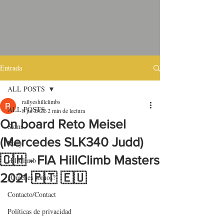
Entrada
ALL POSTS
rallyeshillclimbs
ALL POSTS
8 jul 2022
2 min de lectura
On board Reto Meisel
Skins
(Mercedes SLK340 Judd)
Rally
🇨🇭 - FIA HillClimb Masters
HillClimb
2021 🇵🇹 🇪🇺
¿Quiénes somos?
Contacto/Contact
Políticas de privacidad