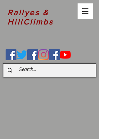
Rallyes &
HillClimbs