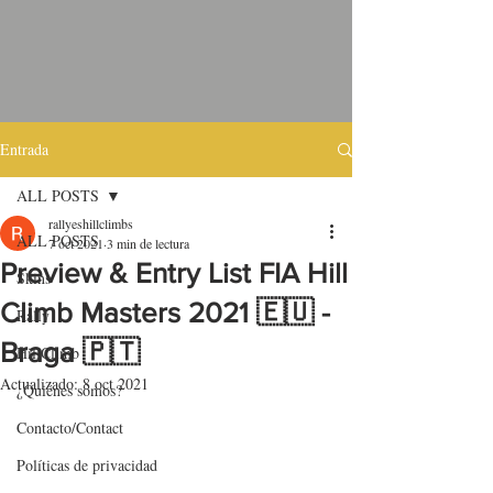
Entrada
ALL POSTS
rallyeshillclimbs
ALL POSTS
7 oct 2021
3 min de lectura
Preview & Entry List FIA Hill
Skins
Climb Masters 2021 🇪🇺 -
Rally
Braga 🇵🇹
HillClimb
Actualizado:
8 oct 2021
¿Quiénes somos?
Contacto/Contact
Políticas de privacidad