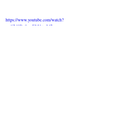
https://www.youtube.com/watch?
v=1Zd0Dq8zmEM&t=347s
https://www.youtube.com/watch?
v=C7yGoD0pTS8&t=75s
https://www.youtube.com/watch?v=aTmYRI-