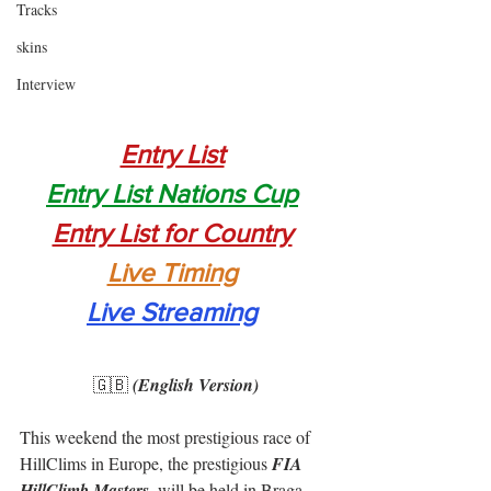
Tracks
skins
Interview
Entry List
Entry List Nations Cup
Entry List for Country
Live Timing
Live Streaming
🇬🇧 
(English Version)
This weekend the most prestigious race of 
HillClims in Europe, the prestigious 
FIA 
HillClimb Masters
, will be held in Braga 