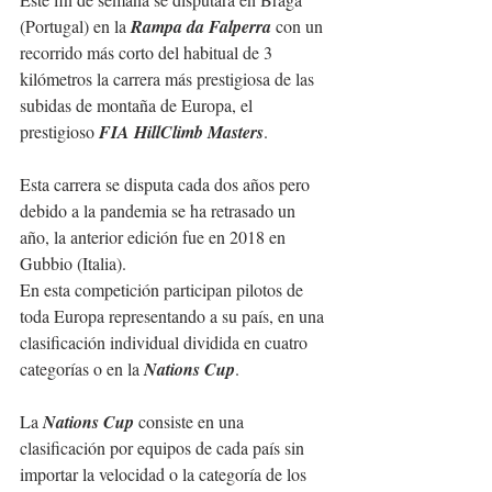
(Portugal) en la 
Rampa da Falperra
 con un 
recorrido más corto del habitual de 3 
kilómetros la carrera más prestigiosa de las 
subidas de montaña de Europa, el 
prestigioso 
FIA HillClimb Masters
.
Esta carrera se disputa cada dos años pero 
debido a la pandemia se ha retrasado un 
año, la anterior edición fue en 2018 en 
Gubbio (Italia).
En esta competición participan pilotos de 
toda Europa representando a su país, en una 
clasificación individual dividida en cuatro 
categorías o en la 
Nations Cup
.
La 
Nations Cup
 consiste en una 
clasificación por equipos de cada país sin 
importar la velocidad o la categoría de los 