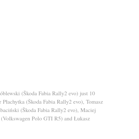
óblewski (Škoda Fabia Rally2 evo) just 10 
er Płachytka (Škoda Fabia Rally2 evo), Tomasz 
aciński (Škoda Fabia Rally2 evo), Maciej 
ś (Volkswagen Polo GTI R5) and Łukasz 