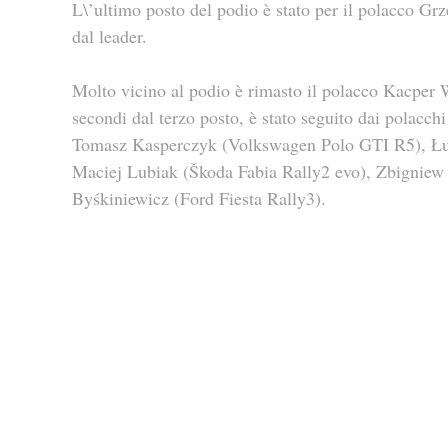
L\’ultimo posto del podio è stato per il polacco Gr
dal leader. 
Molto vicino al podio è rimasto il polacco Kacper 
secondi dal terzo posto, è stato seguito dai polacch
Tomasz Kasperczyk (Volkswagen Polo GTI R5), Łuk
Maciej Lubiak (Škoda Fabia Rally2 evo), Zbignie
Byśkiniewicz (Ford Fiesta Rally3).