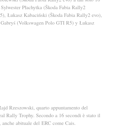
s Sylwester Płachytka (Škoda Fabia Rally2 
), Łukasz Kabaciński (Škoda Fabia Rally2 evo), 
w Gabryś (Volkswagen Polo GTI R5) y Łukasz 
l Rajd Rzeszowski, quarto appuntamento del 
ral Rally Trophy. Secondo a 16 secondi è stato il 
, anche abituale del ERC come Cais.