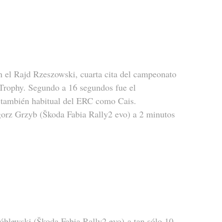
n el Rajd Rzeszowski, cuarta cita del campeonato 
 Trophy. Segundo a 16 segundos fue el 
 también habitual del ERC como Cais.
gorz Grzyb (Škoda Fabia Rally2 evo) a 2 minutos 
blewski (Škoda Fabia Rally2 evo) a tan sólo 10 