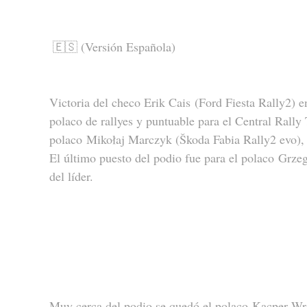
🇪🇸 (Versión Española)
Victoria del checo Erik Cais (Ford Fiesta Rally2) e
polaco de rallyes y puntuable para el Central Rally
polaco Mikołaj Marczyk (Škoda Fabia Rally2 evo),
El último puesto del podio fue para el polaco Grze
del líder. 
Muy cerca del podio se quedó el polaco Kacper Wró