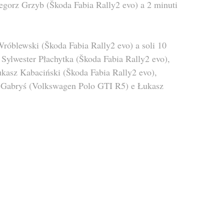
zegorz Grzyb (Škoda Fabia Rally2 evo) a 2 minuti 
Wróblewski (Škoda Fabia Rally2 evo) a soli 10 
i Sylwester Płachytka (Škoda Fabia Rally2 evo), 
asz Kabaciński (Škoda Fabia Rally2 evo), 
w Gabryś (Volkswagen Polo GTI R5) e Łukasz 