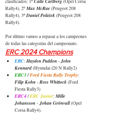
clasificados: 1º 
Calle Carlberg
 (Opel Corsa 
Rally4), 2º 
Max McRae
 (Peugeot 208 
Rally4), 3º 
Daniel Polášek
 (Peugeot 208 
Rally4).
Por último vamos a repasar a los campeones 
de todas las categorías del campeonato.
ERC 2024 Champions
ERC
: 
Hayden Paddon 
- 
John 
Kennard
 (Hyundai i20 N Rally2)
ERC3
 / 
Ford Fiesta Rally Trophy
:
Filip Kohn
 - 
Ross Whittock
 (Ford 
Fiesta Rally3)
ERC4
 / 
ERC Junior
: 
Mille 
Johansson
 - 
Johan Grönvall
 (Opel 
Corsa Rally4).