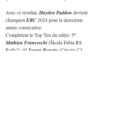
Avec ce résultat, 
Hayden Paddon
 devient 
champion 
ERC
 2024 pour la deuxième 
année consécutive.
Complétent le Top Ten du rallye: 5º 
Mathieu Franceschi 
(Škoda Fabia RS 
Rally2), 6º 
Yoann Bonato 
(Citroën C3 
Rally2), 7º 
Grzegorz Grzyb 
(Škoda Fabia 
RS Rally2) 8º 
Jarosław Szeja
 (Škoda Fabia 
Rally2 evo), 9º 
Zbigniew Gabryś
 (Škoda 
Fabia RS Rally2), 10º 
Philip Alllen 
(Škoda 
Fabia RS Rally2)...
Dans la catégorie 
ERC3
, voici le podium: 1º 
Mille Johansson
 (Ford Fiesta Rally3), 2º 
Hubert Kowalczyk
 (Renault Clio Rally3), 
3º 
Igor Widłak
 (Ford Fiesta Rally3).
Dans les catégories 
ERC4
 et 
ERC Junio
r, 
ce sont les trois premiers classés: 1º 
Calle 