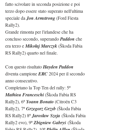
fatto scivolare in seconda posizione e poi 
terzo dopo essere stato superato nell'ultima 
speciale da 
Jon Armstrong
 (Ford Fiesta 
Rally2).
Grande rimonta per l'irlandese che ha 
concluso secondo, superando 
Paddon
 che 
era terzo e 
Mikołaj Marczyk
 (Škoda Fabia 
RS Rally2) quarto nel finale.
Con questo risultato 
Hayden Paddon
diventa campione 
ERC
 2024 per il secondo 
anno consecutivo.
Completano la Top Ten del rally: 5º 
Mathieu Franceschi 
(Škoda Fabia RS 
Rally2), 6º 
Yoann Bonato 
(Citroën C3 
Rally2), 7º 
Grzegorz Grzyb 
(Škoda Fabia 
RS Rally2) 8º 
Jarosław Szeja
 (Škoda Fabia 
Rally2 evo), 9º 
Zbigniew Gabryś
 (Škoda 
Fabia RS Rally2), 10º 
Philip Alllen 
(Škoda 