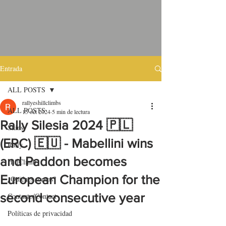
Entrada
ALL POSTS
rallyeshillclimbs
ALL POSTS
15 oct 2024
5 min de lectura
Rally Silesia 2024 🇵🇱
Skins
(ERC) 🇪🇺 - Mabellini wins
Rally
and Paddon becomes
HillClimb
European Champion for the
¿Quiénes somos?
second consecutive year
Contacto/Contact
Políticas de privacidad