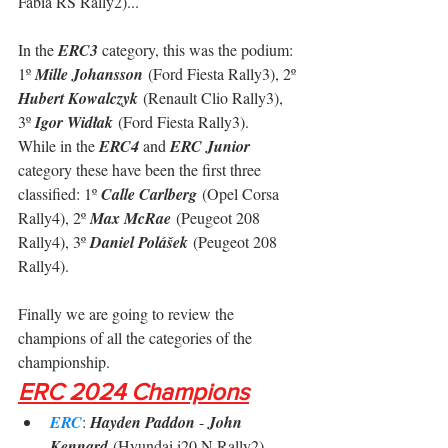
Fabia RS Rally2)...
In the 
ERC3
 category, this was the podium: 
1º 
Mille Johansson
 (Ford Fiesta Rally3), 2º 
Hubert Kowalczyk
 (Renault Clio Rally3), 
3º 
Igor Widłak
 (Ford Fiesta Rally3).
While in the 
ERC4
 and 
ERC Junior
category these have been the first three 
classified: 1º 
Calle Carlberg
 (Opel Corsa 
Rally4), 2º 
Max McRae
 (Peugeot 208 
Rally4), 3º 
Daniel Polášek
 (Peugeot 208 
Rally4).
Finally we are going to review the 
champions of all the categories of the 
championship.
ERC 2024 Champions
ERC
: 
Hayden Paddon 
- 
John 
Kennard
 (Hyundai i20 N Rally2)