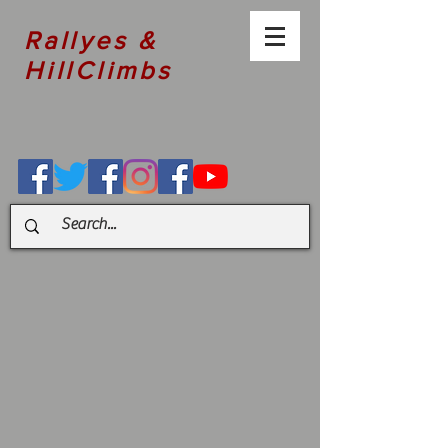
Rallyes &
HillClimbs