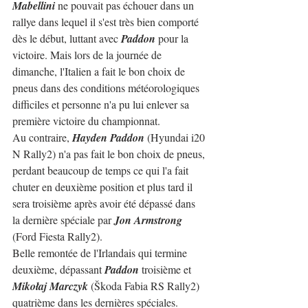
Mabellini
 ne pouvait pas échouer dans un 
rallye dans lequel il s'est très bien comporté 
dès le début, luttant avec 
Paddon
 pour la 
victoire. Mais lors de la journée de 
dimanche, l'Italien a fait le bon choix de 
pneus dans des conditions météorologiques 
difficiles et personne n'a pu lui enlever sa 
première victoire du championnat.
Au contraire, 
Hayden Paddon
 (Hyundai i20 
N Rally2) n'a pas fait le bon choix de pneus, 
perdant beaucoup de temps ce qui l'a fait 
chuter en deuxième position et plus tard il 
sera troisième après avoir été dépassé dans 
la dernière spéciale par 
Jon Armstrong
(Ford Fiesta Rally2).
Belle remontée de l'Irlandais qui termine 
deuxième, dépassant 
Paddon
 troisième et 
Mikołaj Marczyk
 (Škoda Fabia RS Rally2) 
quatrième dans les dernières spéciales.