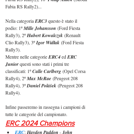
Fabia RS Rally2)...
Nella categoria 
ERC3
 questo è stato il 
podio: 1º 
Mille Johansson
 (Ford Fiesta 
Rally3), 2º 
Hubert Kowalczyk
 (Renault 
Clio Rally3), 3º 
Igor Widłak
 (Ford Fiesta 
Rally3).
Mentre nelle categorie 
ERC4 
ed 
ERC 
Junior
 questi sono stati i primi tre 
classificati: 1º 
Calle Carlberg
 (Opel Corsa 
Rally4), 2º 
Max McRae
 (Peugeot 208 
Rally4), 3º 
Daniel Polášek
 (Peugeot 208 
Rally4).
Infine passeremo in rassegna i campioni di 
tutte le categorie del campionato.
ERC 2024 Champions
ERC
: 
Hayden Paddon 
- 
John 