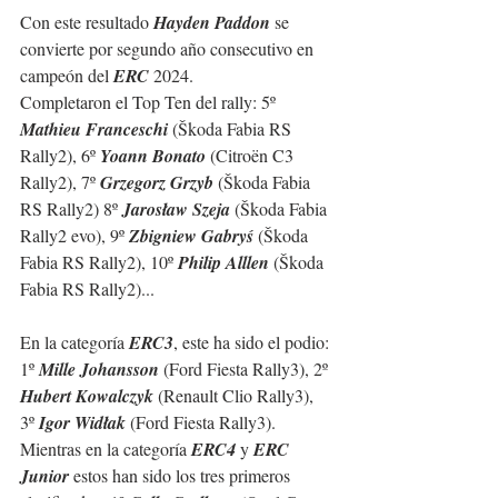
Con este resultado 
Hayden Paddon
 se 
convierte por segundo año consecutivo en 
campeón del 
ERC
 2024.
Completaron el Top Ten del rally: 5º 
Mathieu Franceschi 
(Škoda Fabia RS 
Rally2), 6º 
Yoann Bonato 
(Citroën C3 
Rally2), 7º 
Grzegorz Grzyb 
(Škoda Fabia 
RS Rally2) 8º 
Jarosław Szeja
 (Škoda Fabia 
Rally2 evo), 9º 
Zbigniew Gabryś
 (Škoda 
Fabia RS Rally2), 10º 
Philip Alllen 
(Škoda 
Fabia RS Rally2)...
En la categoría 
ERC3
, este ha sido el podio: 
1º 
Mille Johansson
 (Ford Fiesta Rally3), 2º 
Hubert Kowalczyk
 (Renault Clio Rally3), 
3º 
Igor Widłak
 (Ford Fiesta Rally3).
Mientras en la categoría 
ERC4
 y 
ERC 
Junior
 estos han sido los tres primeros 