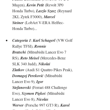
Mugen), 
Kevin Petit
 (Revolt 3P0 
Honda Turbo), 
Laszlo Szasz
 (Reynard 
2KL Zytek F3000), 
Marcel 
Steiner
 (LobArt V-ERA Helftec-
Honda Turbo)...
Categoria 1
: 
Karl Schagerl
 (VW Golf 
Rallye TFSI), 
Ronnie 
Bratschi
 (Mitsubishi Lancer Evo 7 
RS), 
Reto Meisel 
(Mercedes-Benz 
SLK 340 Judd), 
Nikolai 
Zlatkov
 (Audi S1 Quattro Pikes Peak), 
Domagoj Pereković
 (Mitsubishi 
Lancer Evo 9), 
Igor 
Stefanovski
 (Ferrari 488 Challenge 
Evo), 
Szymon Piękoś
 (Mitsubishi 
Lancer Evo 8), 
Nicolas 
Werver
 (Porsche 997 GT3 R), 
Karol 