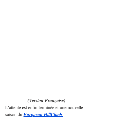
(Version Française)
L'attente est enfin terminée et une nouvelle 
saison du 
European HillClimb 
Championship
 débute ce week-end 
prochain. La course d'ouverture sera la 