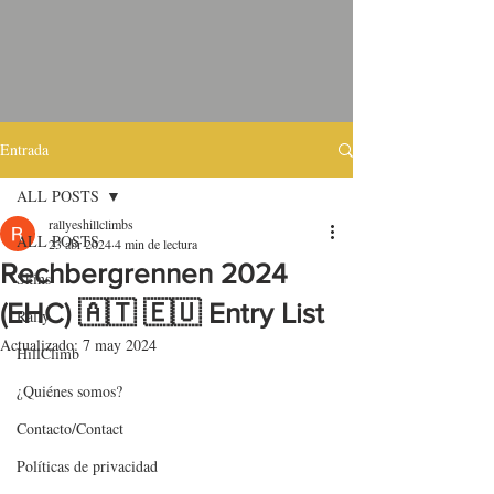
Entrada
ALL POSTS
rallyeshillclimbs
ALL POSTS
23 abr 2024
4 min de lectura
Rechbergrennen 2024
Skins
(EHC) 🇦🇹 🇪🇺 Entry List
Rally
Actualizado:
7 may 2024
HillClimb
¿Quiénes somos?
Contacto/Contact
Políticas de privacidad