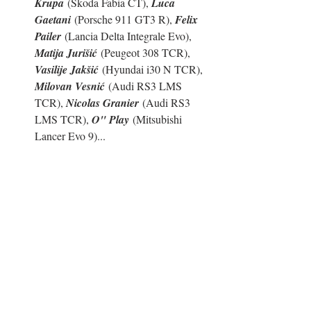
Krupa
 (Skoda Fabia CT), 
Luca 
Gaetani
 (Porsche 911 GT3 R), 
Felix 
Pailer
 (Lancia Delta Integrale Evo), 
Matija Jurišić
 (Peugeot 308 TCR), 
Vasilije Jakšić
 (Hyundai i30 N TCR), 
Milovan Vesnić
 (Audi RS3 LMS 
TCR), 
Nicolas Granier
 (Audi RS3 
LMS TCR), 
O" Play
 (Mitsubishi 
Lancer Evo 9)...