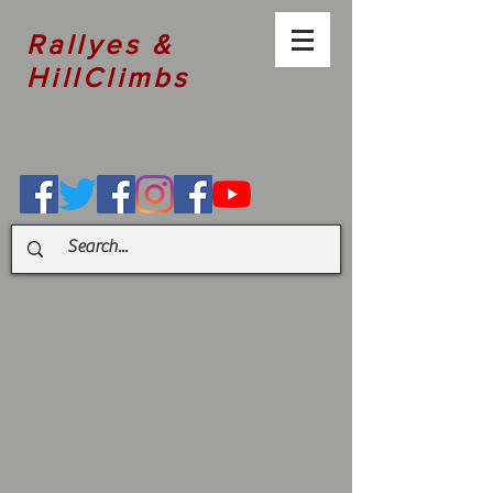
Rallyes &
HillClimbs