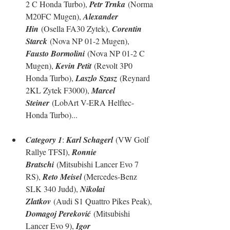
2 C Honda Turbo), 
Petr Trnka
 (Norma 
M20FC Mugen), 
Alexander 
Hin
 (Osella FA30 Zytek), 
Corentin 
Starck
 (Nova NP 01-2 Mugen), 
Fausto Bormolini
 (Nova NP 01-2 C 
Mugen), 
Kevin Petit
 (Revolt 3P0 
Honda Turbo), 
Laszlo Szasz
 (Reynard 
2KL Zytek F3000), 
Marcel 
Steiner
 (LobArt V-ERA Helftec-
Honda Turbo)...
Category 1
: 
Karl Schagerl
 (VW Golf 
Rallye TFSI), 
Ronnie 
Bratschi
 (Mitsubishi Lancer Evo 7 
RS), 
Reto Meisel 
(Mercedes-Benz 
SLK 340 Judd), 
Nikolai 
Zlatkov
 (Audi S1 Quattro Pikes Peak), 
Domagoj Pereković
 (Mitsubishi 
Lancer Evo 9), 
Igor 