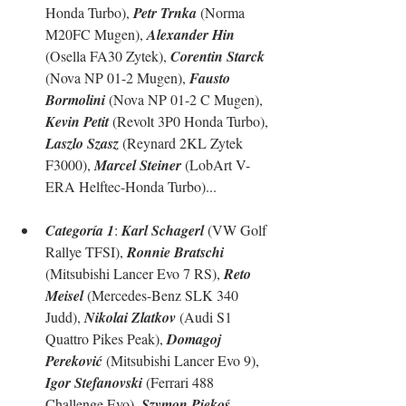
Honda Turbo), 
Petr Trnka
 (Norma 
M20FC Mugen), 
Alexander Hin
(Osella FA30 Zytek), 
Corentin Starck
(Nova NP 01-2 Mugen), 
Fausto 
Bormolini
 (Nova NP 01-2 C Mugen), 
Kevin Petit
 (Revolt 3P0 Honda Turbo), 
Laszlo Szasz
 (Reynard 2KL Zytek 
F3000), 
Marcel Steiner
 (LobArt V-
ERA Helftec-Honda Turbo)...
Categoría 1
: 
Karl Schagerl
 (VW Golf 
Rallye TFSI), 
Ronnie Bratschi
(Mitsubishi Lancer Evo 7 RS), 
Reto 
Meisel 
(Mercedes-Benz SLK 340 
Judd), 
Nikolai Zlatkov
 (Audi S1 
Quattro Pikes Peak), 
Domagoj 
Pereković
 (Mitsubishi Lancer Evo 9), 
Igor Stefanovski
 (Ferrari 488 
Challenge Evo), 
Szymon Piękoś