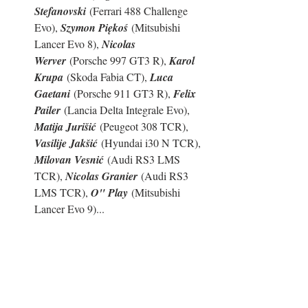
Stefanovski
 (Ferrari 488 Challenge 
Evo), 
Szymon Piękoś
 (Mitsubishi 
Lancer Evo 8), 
Nicolas 
Werver
 (Porsche 997 GT3 R), 
Karol 
Krupa
 (Skoda Fabia CT), 
Luca 
Gaetani
 (Porsche 911 GT3 R), 
Felix 
Pailer
 (Lancia Delta Integrale Evo), 
Matija Jurišić
 (Peugeot 308 TCR), 
Vasilije Jakšić
 (Hyundai i30 N TCR), 
Milovan Vesnić
 (Audi RS3 LMS 
TCR), 
Nicolas Granier
 (Audi RS3 
LMS TCR), 
O" Play
 (Mitsubishi 
Lancer Evo 9)...