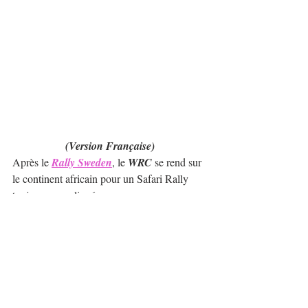
(Version Française)
Après le 
Rally Sweden
, le 
WRC
 se rend sur 
le continent africain pour un Safari Rally 
toujours compliqué.
La composition des pilotes officiels de la 
catégorie Rally1 est cette fois sans surprise, 
seul le Grec 
Jourdan Serderidis
 rejoint 
l'équipe M-Sport. Voici les 9 pilotes choisis:
Toyota: 
Kalle Rovanperä
, 
Elfyn 