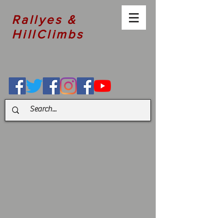
Rallyes &
HillClimbs