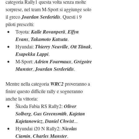
categoria Rally1 questa volta senza molte 
sorprese, nel team M-Sport si aggiunge solo 
il greco 
Jourdan Serderidis
. Questi i 9 
piloti prescelti:
Toyota: 
Kalle Rovanperä
, 
Elfyn 
Evans
, 
Takamoto Katsuta
.
Hyundai: 
Thierry Neuville
, 
Ott Tänak
, 
Esapekka Lappi
.
M-Sport: 
Adrien Fourmaux
, 
Grégoire 
Munster
, 
Jourdan Serderidis
.
Mentre nella categoria 
WRC2
 proveranno a 
finire questo difficile rally e sogneranno 
anche la vittoria:
Škoda Fabia RS Rally2: 
Oliver 
Solberg
, 
Gus Greensmith
, 
Kajetan 
Kajetanowicz
, 
Daniel Chwist
...
Hyundai i20 N Rally2: 
Nicolas 
Ciamin
, 
Charles Munster
.