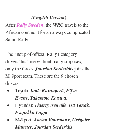
(English Version)
After 
Rally Sweden
, the 
WRC
 travels to the 
African continent for an always complicated 
Safari Rally.
The lineup of official Rally1 category 
drivers this time without many surprises, 
only the Greek 
Jourdan Serderidis
 joins the 
M-Sport team. These are the 9 chosen 
drivers:
Toyota: 
Kalle Rovanperä
, 
Elfyn 
Evans
, 
Takamoto Katsuta
.
Hyundai: 
Thierry Neuville
, 
Ott Tänak
, 
Esapekka Lappi
.
M-Sport: 
Adrien Fourmaux
, 
Grégoire 
Munster
, 
Jourdan Serderidis
.