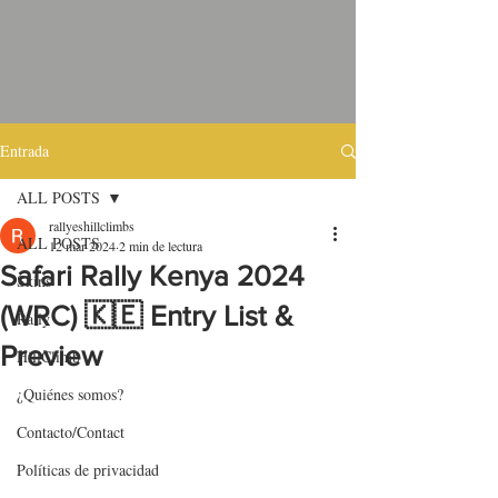
Entrada
ALL POSTS
rallyeshillclimbs
ALL POSTS
12 mar 2024
2 min de lectura
Safari Rally Kenya 2024
Skins
(WRC) 🇰🇪 Entry List &
Rally
Preview
HillClimb
¿Quiénes somos?
Contacto/Contact
Políticas de privacidad