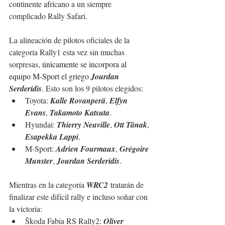
continente africano a un siempre 
complicado Rally Safari.
La alineación de pilotos oficiales de la 
categoría Rally1 esta vez sin muchas 
sorpresas, 
únicamente se incorpora al 
equipo M-Sport el griego 
Jourdan 
Serderidis
. 
Esto son los 9 pilotos elegidos:
Toyota: 
Kalle Rovanperä
, 
Elfyn 
Evans
, 
Takamoto Katsuta
.
Hyundai: 
Thierry Neuville
, 
Ott Tänak
, 
Esapekka Lappi
.
M-Sport: 
Adrien Fourmaux
, 
Grégoire 
Munster
, 
Jourdan Serderidis
.
Mientras en la 
categoría 
WRC2
 tratarán de 
finalizar este 
difícil
 rally e incluso soñar con 
la victoria:
Škoda Fabia RS Rally2: 
Oliver 