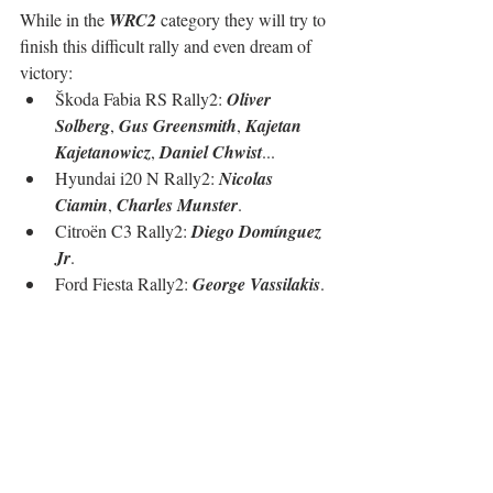
While in the 
WRC2
 category they will try to 
finish this difficult rally and even dream of 
victory:
Škoda Fabia RS Rally2: 
Oliver 
Solberg
, 
Gus Greensmith
, 
Kajetan 
Kajetanowicz
, 
Daniel Chwist
...
Hyundai i20 N Rally2: 
Nicolas 
Ciamin
, 
Charles Munster
.
Citroën C3 Rally2: 
Diego Domínguez 
Jr
.
Ford Fiesta Rally2: 
George Vassilakis
. 