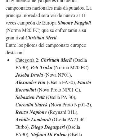
muy interesante ya que es uno de los 
campeonatos nacionales más disputados. La 
principal novedad será ver de nuevo al 11 
veces campeón de Europa 
Simone Faggioli
(Norma M20 FC) que se enfrentarán a su 
gran rival 
Christian Merli
.
Entre los pilotos del campeonato europeo 
destacan:
Categoría 2
: 
Christian Merli
 (Osella 
FA30), 
Petr Trnka
 (Norma M20 FC), 
Joseba Iraola
 (Nova NP01), 
Alexander Hin
 (Osella FA30), 
Fausto 
Bormolini
 (Nova Proto NP01 C), 
Sébastien Petit
 (Osella PA 30), 
Corentin Starck
 (
Nova Proto Np01-2), 
Renzo Napione
 (Reynard 01L), 
Achille Lombardi
 (Osella PA21 4C 
Turbo), 
Diego Degasperi
 (Osella 
FA30), 
Stefano Di Fulvio
 (Osella 