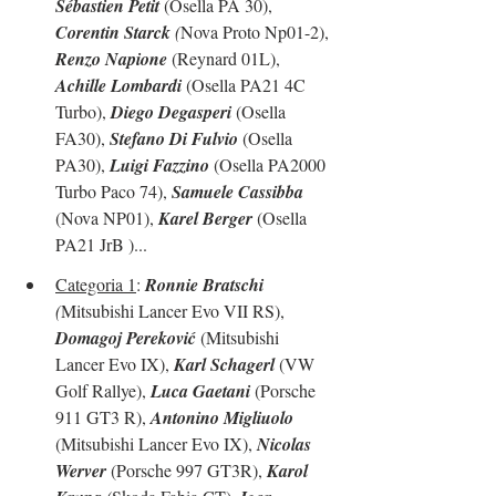
Sébastien Petit
 (Osella PA 30), 
Corentin Starck
 (
Nova Proto Np01-2), 
Renzo Napione
 (Reynard 01L), 
Achille Lombardi
 (Osella PA21 4C 
Turbo), 
Diego Degasperi
 (Osella 
FA30), 
Stefano Di Fulvio
 (Osella 
PA30), 
Luigi Fazzino
 (Osella PA2000 
Turbo Paco 74), 
Samuele Cassibba
(Nova NP01), 
Karel Berger
 (Osella 
PA21 JrB )... 
Categoria 1
: 
Ronnie Bratschi
(
Mitsubishi Lancer Evo VII RS), 
Domagoj Pereković
 (Mitsubishi 
Lancer Evo IX), 
Karl Schagerl
 (VW 
Golf Rallye), 
Luca Gaetani
 (Porsche 
911 GT3 R), 
Antonino Migliuolo
(Mitsubishi Lancer Evo IX), 
Nicolas 
Werver
 (Porsche 997 GT3R), 
Karol 