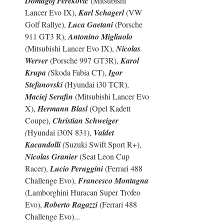
Domagoj Pereković
 (Mitsubishi 
Lancer Evo IX), 
Karl Schagerl
 (VW 
Golf Rallye), 
Luca Gaetani
 (Porsche 
911 GT3 R), 
Antonino Migliuolo
(Mitsubishi Lancer Evo IX), 
Nicolas 
Werver
 (Porsche 997 GT3R), 
Karol 
Krupa
 (
Skoda Fabia CT), 
Igor 
Stefanovski
 (Hyundai i30 TCR), 
Maciej Serafin
 (Mitsubishi Lancer Evo 
X), 
Hermann Blasl
 (Opel Kadett 
Coupe), 
Christian Schweiger
(
Hyundai i30N 831), 
Valdet 
Kacandolli
 (
Suzuki Swift Sport R+), 
Nicolas Granier
 (Seat Leon Cup 
Racer), 
Lucio Peruggini
 (Ferrari 488 
Challenge Evo), 
Francesco Montagna
(Lamborghini Huracan Super Trofeo 
Evo), 
Roberto Ragazzi
 (Ferrari 488 
Challenge Evo)...