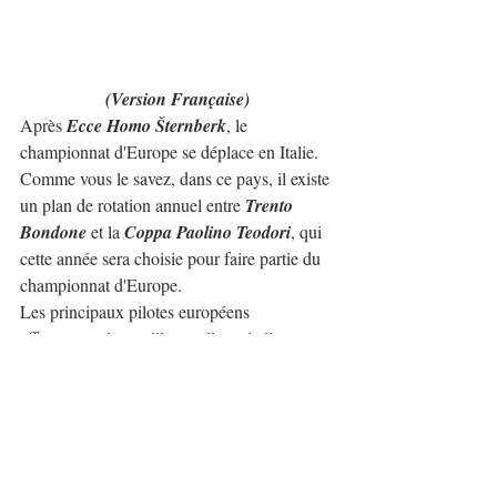
(Version Française)
Après 
Ecce Homo Šternberk
, le 
championnat d'Europe se déplace en Italie. 
Comme vous le savez, dans ce pays, il existe 
un plan de rotation annuel entre 
Trento 
Bondone
 et la 
Coppa Paolino Teodori
, qui 
cette année sera choisie pour faire partie du 
championnat d'Europe.
Les principaux pilotes européens 
affronteront les meilleurs pilotes italiens, 
c'est très intéressant puisque c'est l'un des 
championnats nationaux les plus disputés. 
La principale nouveauté sera de revoir le 11 
fois champion d'Europe 
Simone Faggioli
(Norma M20 FC) qui affrontera son grand 