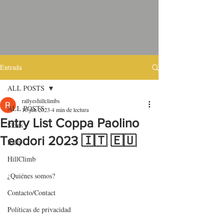
Entrada
ALL POSTS
rallyeshillclimbs
ALL POSTS
16 jun 2023
4 min de lectura
Entry List Coppa Paolino
Skins
Teodori 2023 🇮🇹 🇪🇺
Rally
HillClimb
¿Quiénes somos?
Contacto/Contact
Políticas de privacidad