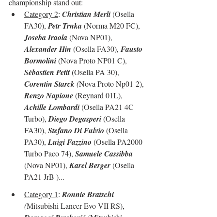
championship stand out:
Category 2
: 
Christian Merli
 (Osella 
FA30), 
Petr Trnka
 (Norma M20 FC), 
Joseba Iraola
 (Nova NP01), 
Alexander Hin
 (Osella FA30), 
Fausto 
Bormolini
 (Nova Proto NP01 C), 
Sébastien Petit
 (Osella PA 30), 
Corentin Starck
 (
Nova Proto Np01-2), 
Renzo Napione
 (Reynard 01L), 
Achille Lombardi
 (Osella PA21 4C 
Turbo), 
Diego Degasperi
 (Osella 
FA30), 
Stefano Di Fulvio
 (Osella 
PA30), 
Luigi Fazzino
 (Osella PA2000 
Turbo Paco 74), 
Samuele Cassibba
(Nova NP01), 
Karel Berger
 (Osella 
PA21 JrB )... 
Category 1
: 
Ronnie Bratschi
(
Mitsubishi Lancer Evo VII RS), 