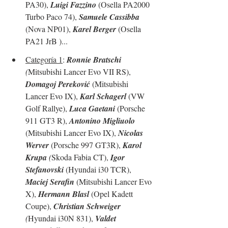
PA30), 
Luigi Fazzino
 (Osella PA2000 
Turbo Paco 74), 
Samuele Cassibba
(Nova NP01), 
Karel Berger
 (Osella 
PA21 JrB )... 
Categoría 1
: 
Ronnie Bratschi
(
Mitsubishi Lancer Evo VII RS), 
Domagoj Pereković
 (Mitsubishi 
Lancer Evo IX), 
Karl Schagerl
 (VW 
Golf Rallye), 
Luca Gaetani
 (Porsche 
911 GT3 R), 
Antonino Migliuolo
(Mitsubishi Lancer Evo IX), 
Nicolas 
Werver
 (Porsche 997 GT3R), 
Karol 
Krupa
 (
Skoda Fabia CT), 
Igor 
Stefanovski
 (Hyundai i30 TCR), 
Maciej Serafin
 (Mitsubishi Lancer Evo 
X), 
Hermann Blasl
 (Opel Kadett 
Coupe), 
Christian Schweiger
(
Hyundai i30N 831), 
Valdet 