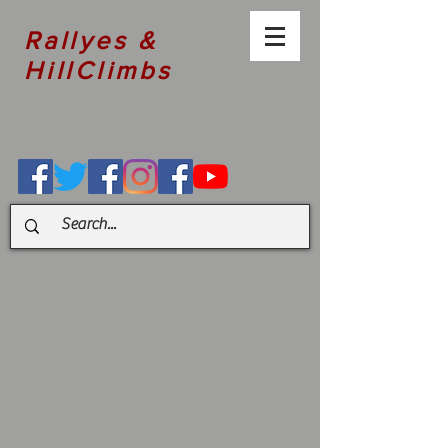
Rallyes &
HillClimbs