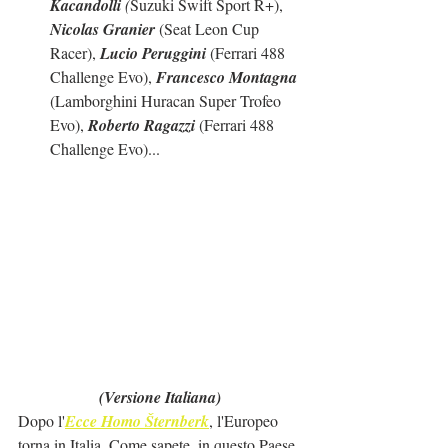
Kacandolli
 (
Suzuki Swift Sport R+), 
Nicolas Granier
 (Seat Leon Cup 
Racer), 
Lucio Peruggini
 (Ferrari 488 
Challenge Evo), 
Francesco Montagna
(Lamborghini Huracan Super Trofeo 
Evo), 
Roberto Ragazzi
 (Ferrari 488 
Challenge Evo)...
(Versione Italiana)
Dopo l'
Ecce Homo Šternberk
, l'Europeo 
torna in Italia. Come sapete, in questo Paese 