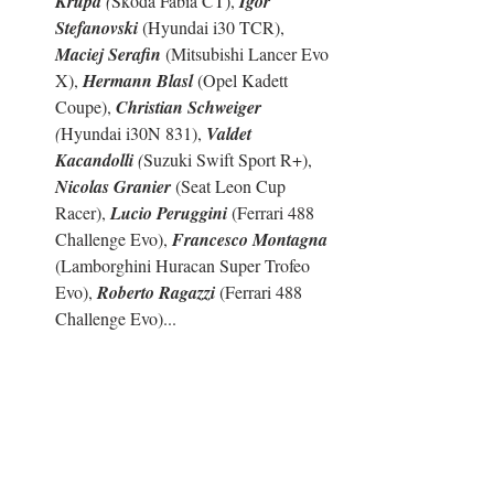
Krupa
 (
Skoda Fabia CT), 
Igor 
Stefanovski
 (Hyundai i30 TCR), 
Maciej Serafin
 (Mitsubishi Lancer Evo 
X), 
Hermann Blasl
 (Opel Kadett 
Coupe), 
Christian Schweiger
(
Hyundai i30N 831), 
Valdet 
Kacandolli
 (
Suzuki Swift Sport R+), 
Nicolas Granier
 (Seat Leon Cup 
Racer), 
Lucio Peruggini
 (Ferrari 488 
Challenge Evo), 
Francesco Montagna
(Lamborghini Huracan Super Trofeo 
Evo), 
Roberto Ragazzi
 (Ferrari 488 
Challenge Evo)...