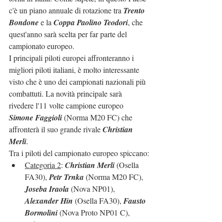
c'è un piano annuale di rotazione tra 
Trento 
Bondone
 e la 
Coppa Paolino Teodori
, che 
quest'anno sarà scelta per far parte del 
campionato europeo.
I principali piloti europei affronteranno i 
migliori piloti italiani, è molto interessante 
visto che è uno dei campionati nazionali più 
combattuti. La novità principale sarà 
rivedere l'11 volte campione europeo 
Simone Faggioli
 (Norma M20 FC) che 
affronterà il suo grande rivale 
Christian 
Merli
.
Tra i piloti del campionato europeo spiccano:
Categoria 2
: 
Christian Merli
 (Osella 
FA30), 
Petr Trnka
 (Norma M20 FC), 
Joseba Iraola
 (Nova NP01), 
Alexander Hin
 (Osella FA30), 
Fausto 
Bormolini
 (Nova Proto NP01 C), 