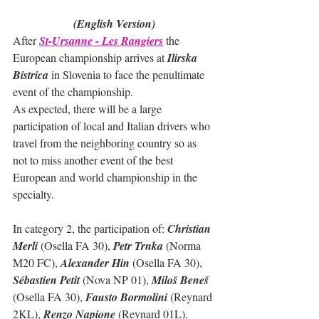
(English Version)
After 
St-Ursanne - Les Rangiers
 the 
European championship arrives at 
Ilirska 
Bistrica
 in Slovenia to face the penultimate 
event of the championship.
As expected, there will be a large 
participation of local and Italian drivers who 
travel from the neighboring country so as 
not to miss another event of the best 
European and world championship in the 
specialty.
In category 2, the participation of: 
Christian 
Merli
 (Osella FA 30), 
Petr Trnka
 (Norma 
M20 FC), 
Alexander Hin
 (Osella FA 30), 
Sébastien Petit
 (Nova NP 01), 
Miloš Beneš
(Osella FA 30), 
Fausto Bormolini
 (Reynard 
2KL), 
Renzo Napione
 (Reynard 01L), 