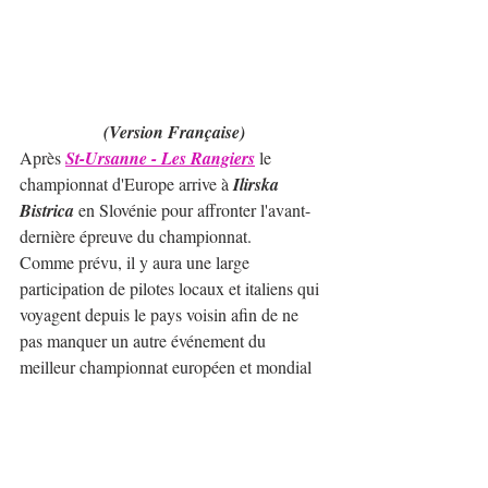
(Version Française)
Après 
St-Ursanne - Les Rangiers
 le 
championnat d'Europe arrive à 
Ilirska 
Bistrica
 en Slovénie pour affronter l'avant-
dernière épreuve du championnat.
Comme prévu, il y aura une large 
participation de pilotes locaux et italiens qui 
voyagent depuis le pays voisin afin de ne 
pas manquer un autre événement du 
meilleur championnat européen et mondial 
de la spécialité.
En catégorie 2, la participation de: 
Christian 
Merli
 (Osella FA 30), 
Petr Trnka
 (Norma 