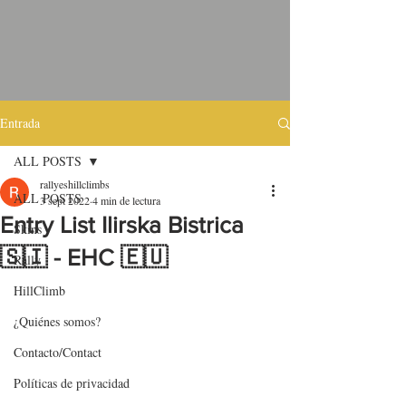
Entrada
ALL POSTS
rallyeshillclimbs
ALL POSTS
3 sept 2022
4 min de lectura
Entry List Ilirska Bistrica
Skins
🇸🇮 - EHC 🇪🇺
Rally
HillClimb
¿Quiénes somos?
Contacto/Contact
Políticas de privacidad