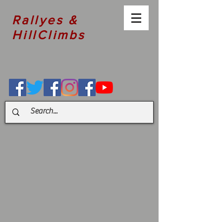
Rallyes &
HillClimbs