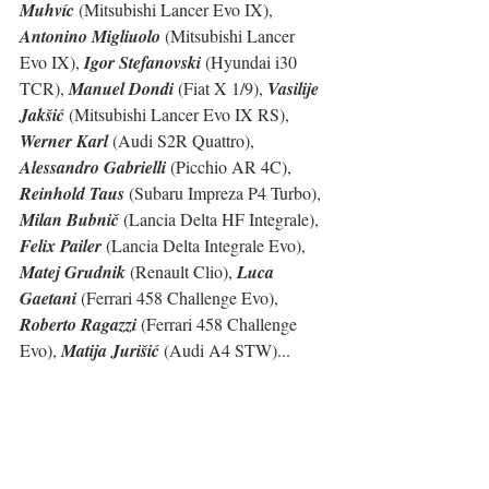
Muhvíc
 (Mitsubishi Lancer Evo IX), 
Antonino Migliuolo
 (Mitsubishi Lancer 
Evo IX), 
Igor Stefanovski
 (Hyundai i30 
TCR), 
Manuel Dondi
 (Fiat X 1/9), 
Vasilije 
Jakšić
 (Mitsubishi Lancer Evo IX RS), 
Werner Karl
 (Audi S2R Quattro), 
Alessandro Gabrielli
 (Picchio AR 4C), 
Reinhold Taus
 (Subaru Impreza P4 Turbo), 
Milan Bubnič 
(Lancia Delta HF Integrale), 
Felix Pailer
 (Lancia Delta Integrale Evo), 
Matej Grudnik
 (Renault Clio), 
Luca 
Gaetani
 (Ferrari 458 Challenge Evo), 
Roberto Ragazzi
 (Ferrari 458 Challenge 
Evo), 
Matija Jurišić
 (Audi A4 STW)...   