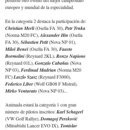
perderse otro evento del mejor campeonato 
europeo y mundial de la especialidad.
En la categoría 2 destaca la participación de: 
Christian Merli
 (Osella FA 30), 
Petr Trnka
(Norma M20 FC), 
Alexander Hin
 (Osella 
FA 30), 
Sébastien Petit
 (Nova NP 01), 
Miloš Beneš
 (Osella FA 30), 
Fausto 
Bormolini
 (Reynard 2KL), 
Renzo Napione
(Reynard 01L), 
Gonzalo Cabañas
 (Nova 
NP 03), 
Ferdinad Madrian
 (Norma M20 
FC) 
Laszlo Szasz
 (Reynard F3000), 
Federico Liber
 (Wolf GB08 F Mistral), 
Mirko Venturato
 (Nova NP 03)...
Animada estará la categoría 1 con gran 
número de pilotos inscritos: 
Karl Schagerl
(VW Golf Rallye), 
Domagoj Pereković
(Mitsubishi Lancer EVO IX), 
Tomislav 