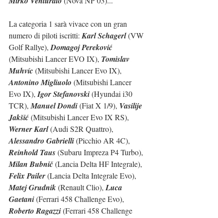
Mirko Venturato
 (Nova NP 03)...
La categoria 1 sarà vivace con un gran 
numero di piloti iscritti: 
Karl Schagerl
 (VW 
Golf Rallye), 
Domagoj Pereković
(Mitsubishi Lancer EVO IX), 
Tomislav 
Muhvíc
 (Mitsubishi Lancer Evo IX), 
Antonino Migliuolo
 (Mitsubishi Lancer 
Evo IX), 
Igor Stefanovski
 (Hyundai i30 
TCR), 
Manuel Dondi
 (Fiat X 1/9), 
Vasilije 
Jakšić
 (Mitsubishi Lancer Evo IX RS), 
Werner Karl
 (Audi S2R Quattro), 
Alessandro Gabrielli
 (Picchio AR 4C), 
Reinhold Taus
 (Subaru Impreza P4 Turbo), 
Milan Bubnič 
(Lancia Delta HF Integrale), 
Felix Pailer
 (Lancia Delta Integrale Evo), 
Matej Grudnik
 (Renault Clio), 
Luca 
Gaetani
 (Ferrari 458 Challenge Evo), 
Roberto Ragazzi
 (Ferrari 458 Challenge 