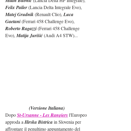
Milan Bubnič 
(Lancia Delta HF Integrale), 
Felix Pailer
 (Lancia Delta Integrale Evo), 
Matej Grudnik
 (Renault Clio), 
Luca 
Gaetani
 (Ferrari 458 Challenge Evo), 
Roberto Ragazzi
 (Ferrari 458 Challenge 
Evo), 
Matija Jurišić
 (Audi A4 STW)...   
(Versione Italiana)
Dopo 
St-Ursanne - Les Rangiers
 l'Europeo 
approda a 
Ilirska Bistrica
 in Slovenia per 
affrontare il penultimo appuntamento del 