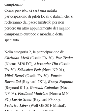
campionato.
Come previsto, ci sarà una nutrita 
partecipazione di piloti locali e italiani che si 
recheranno dal paese limitrofo per non 
perdere un altro appuntamento del miglior 
campionato europeo e mondiale della 
specialità.
Nella categoria 2, la partecipazione di: 
Christian Merli
 (Osella FA 30), 
Petr Trnka
(Norma M20 FC), 
Alexander Hin
 (Osella 
FA 30), 
Sébastien Petit
 (Nova NP 01), 
Miloš Beneš
 (Osella FA 30), 
Fausto 
Bormolini
 (Reynard 2KL), 
Renzo Napione
(Reynard 01L), 
Gonzalo Cabañas
 (Nova 
NP 03), 
Ferdinad Madrian
 (Norma M20 
FC) 
Laszlo Szasz
 (Reynard F3000), 
Federico Liber
 (Wolf GB08 F Mistral), 