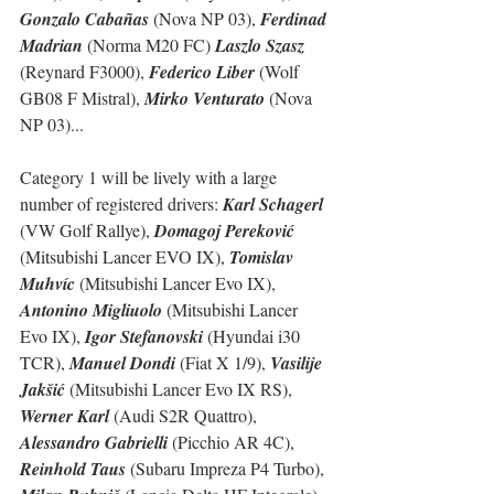
Gonzalo Cabañas
 (Nova NP 03), 
Ferdinad 
Madrian
 (Norma M20 FC) 
Laszlo Szasz
(Reynard F3000), 
Federico Liber
 (Wolf 
GB08 F Mistral), 
Mirko Venturato
 (Nova 
NP 03)...
Category 1 will be lively with a large 
number of registered drivers: 
Karl Schagerl
(VW Golf Rallye), 
Domagoj Pereković
(Mitsubishi Lancer EVO IX), 
Tomislav 
Muhvíc
 (Mitsubishi Lancer Evo IX), 
Antonino Migliuolo
 (Mitsubishi Lancer 
Evo IX), 
Igor Stefanovski
 (Hyundai i30 
TCR), 
Manuel Dondi
 (Fiat X 1/9), 
Vasilije 
Jakšić
 (Mitsubishi Lancer Evo IX RS), 
Werner Karl
 (Audi S2R Quattro), 
Alessandro Gabrielli
 (Picchio AR 4C), 
Reinhold Taus
 (Subaru Impreza P4 Turbo), 