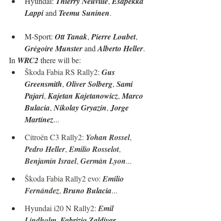
Hyundai: 
Thierry Neuville
, 
Esapekka 
Lappi 
and
 Teemu Suninen
.
M-Sport: 
Ott Tanak
, 
Pierre Loubet
, 
Grégoire Munster
 and 
Alberto Heller
.
In 
WRC2
 there will be:
Škoda Fabia RS Rally2: 
Gus 
Greensmith
, 
Oliver Solberg
, 
Sami 
Pajari
, 
Kajetan Kajetanowicz
, 
Marco 
Bulacia
, 
Nikolay Gryazin
, 
Jorge 
Martínez
...
Citroën C3 Rally2: 
Yohan Rossel
, 
Pedro Heller
, 
Emilio Rosselot
, 
Benjamín Israel
, 
Germán Lyon
...
Škoda Fabia Rally2 evo: 
Emilio 
Fernández
, 
Bruno Bulacia
...
Hyundai i20 N Rally2: 
Emil 
Lindholm
, 
Fabrizio Zaldivar
...