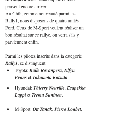
peuvent encore arriver.
Au Chili, comme nouveauté parmi les 
Rally1, nous disposons de quatre unités 
Ford. Ceux de M-Sport veulent réaliser un 
bon résultat sur ce rallye, on verra s'ils y 
parviennent enfin.
Parmi les pilotes inscrits dans la catégorie 
Rally1
, se distinguent:
Toyota: 
Kalle Rovanperä
, 
Elfyn 
Evans 
et 
Takamoto Katsuta
.
Hyundai: 
Thierry Neuville
, 
Esapekka 
Lappi 
et
 Teemu Suninen
.
M-Sport: 
Ott Tanak
, 
Pierre Loubet
, 
Grégoire Munster
 et 
Alberto Heller
.
En 
WRC2
, il y aura:
Škoda Fabia RS Rally2: 
Gus 