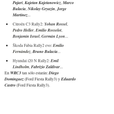
Pajari
, 
Kajetan Kajetanowicz
, 
Marco 
Bulacia
, 
Nikolay Gryazin
, 
Jorge 
Martínez
...
Citroën C3 Rally2: 
Yohan Rossel
, 
Pedro Heller
, 
Emilio Rosselot
, 
Benjamín Israel
, 
Germán Lyon
...
Škoda Fabia Rally2 evo: 
Emilio 
Fernández
, 
Bruno Bulacia
...
Hyundai i20 N Rally2: 
Emil 
Lindholm
, 
Fabrizio Zaldivar
...
En 
WRC3
 tan sólo estarán: 
Diego 
Domínguez
 (Ford Fiesta Rally3) y 
Eduardo 
Castro
 (Ford Fiesta Rally3). 