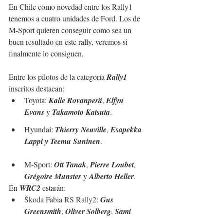
En Chile como novedad entre los Rally1 
tenemos a cuatro unidades de Ford. Los de 
M-Sport quieren conseguir como sea un 
buen resultado en este rally, veremos si 
finalmente lo consiguen.
Entre los pilotos de la categoría 
Rally1
inscritos destacan:
Toyota: 
Kalle Rovanperä
, 
Elfyn 
Evans 
y 
Takamoto Katsuta
.
Hyundai: 
Thierry Neuville
, 
Esapekka 
Lappi y Teemu Suninen
.
M-Sport: 
Ott Tanak
, 
Pierre Loubet
, 
Grégoire Munster
 y 
Alberto Heller
.
En 
WRC2
 estarán:
Škoda Fabia RS Rally2: 
Gus 
Greensmith
, 
Oliver Solberg
, 
Sami 