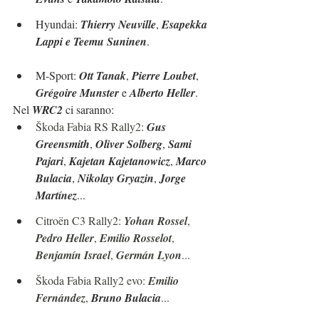
Hyundai: 
Thierry Neuville
, 
Esapekka 
Lappi e Teemu Suninen
.
M-Sport: 
Ott Tanak
, 
Pierre Loubet
, 
Grégoire Munster
 e 
Alberto Heller
.
Nel 
WRC2
 ci saranno:
Škoda Fabia RS Rally2: 
Gus 
Greensmith
, 
Oliver Solberg
, 
Sami 
Pajari
, 
Kajetan Kajetanowicz
, 
Marco 
Bulacia
, 
Nikolay Gryazin
, 
Jorge 
Martínez
...
Citroën C3 Rally2: 
Yohan Rossel
, 
Pedro Heller
, 
Emilio Rosselot
, 
Benjamín Israel
, 
Germán Lyon
...
Škoda Fabia Rally2 evo: 
Emilio 
Fernández
, 
Bruno Bulacia
...