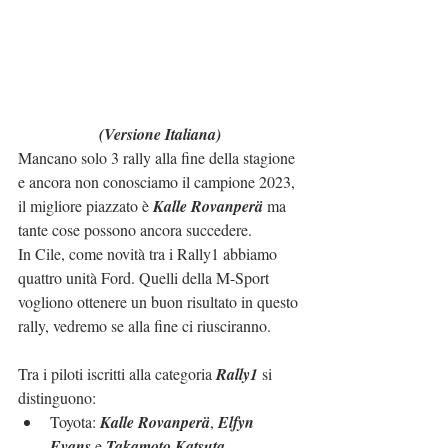
(Versione Italiana)
Mancano solo 3 rally alla fine della stagione 
e ancora non conosciamo il campione 2023, 
il migliore piazzato è 
Kalle Rovanperä
 ma 
tante cose possono ancora succedere.
In Cile, come novità tra i Rally1 abbiamo 
quattro unità Ford. Quelli della M-Sport 
vogliono ottenere un buon risultato in questo 
rally, vedremo se alla fine ci riusciranno.
Tra i piloti iscritti alla categoria 
Rally1
 si 
distinguono:
Toyota: 
Kalle Rovanperä
, 
Elfyn 
Evans 
e 
Takamoto Katsuta
.