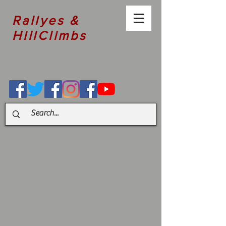
Rallyes &
HillClimbs