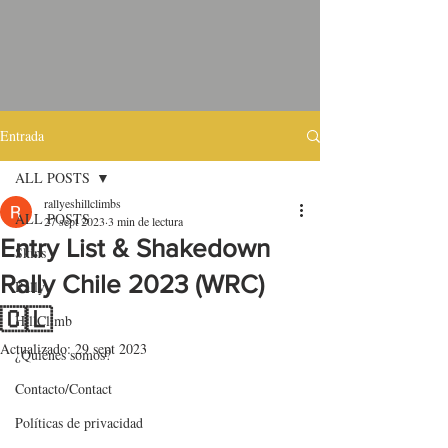
Entrada
ALL POSTS
rallyeshillclimbs
ALL POSTS
27 sept 2023
3 min de lectura
Entry List & Shakedown
Skins
Rally Chile 2023 (WRC)
Rally
🇨🇱
HillClimb
Actualizado:
29 sept 2023
¿Quiénes somos?
Contacto/Contact
Políticas de privacidad