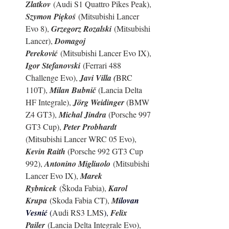
Zlatkov
 (Audi S1 Quattro Pikes Peak), 
Szymon Piękoś
 (Mitsubishi Lancer 
Evo 8), 
Grzegorz Rozalski
 (Mitsubishi 
Lancer), 
Domagoj 
Pereković
 (Mitsubishi Lancer Evo IX), 
Igor Stefanovski
 (Ferrari 488 
Challenge Evo), 
Javi Villa (
BRC 
110T), 
Milan Bubnič
 (Lancia Delta 
HF Integrale), 
Jörg Weidinger
 (BMW 
Z4 GT3), 
Michal Jindra 
(Porsche 997 
GT3 Cup), 
Peter Probhardt
(Mitsubishi Lancer WRC 05 Evo), 
Kevin Raith
 (Porsche 992 GT3 Cup 
992),
Antonino Migliuolo
 (Mitsubishi 
Lancer Evo IX), 
Marek 
Rybnicek
 (Škoda Fabia), 
Karol 
Krupa
 (Skoda Fabia CT),
M
ilovan 
Vesnić 
(
Audi RS3 LMS
), 
Felix 
Pailer
 (Lancia Delta Integrale Evo), 