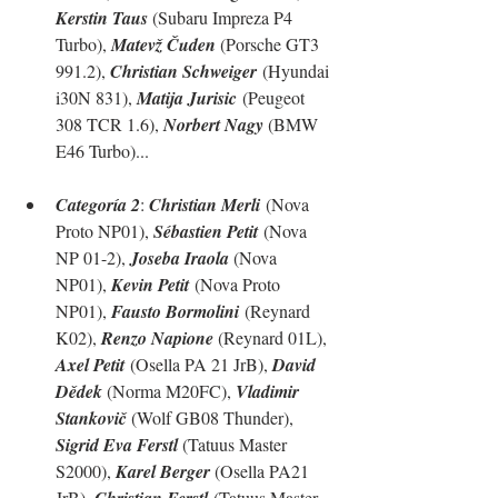
Kerstin Taus
 (Subaru Impreza P4 
Turbo), 
Matevž Čuden
 (Porsche GT3 
991.2), 
Christian Schweiger
 (Hyundai 
i30N 831), 
Matija Jurisic
 (Peugeot 
308 TCR 1.6), 
Norbert Nagy 
(BMW 
E46 Turbo)...
Categoría 2
: 
Christian Merli
 (Nova 
Proto NP01), 
Sébastien Petit
 (Nova 
NP 01-2), 
Joseba Iraola 
(Nova 
NP01), 
Kevin Petit
 (Nova Proto 
NP01), 
Fausto Bormolini
 (Reynard 
K02), 
Renzo Napione 
(Reynard 01L), 
Axel Petit
 (Osella PA 21 JrB), 
David 
Dědek 
(Norma M20FC), 
Vladimir 
Stankovič
 (Wolf GB08 Thunder), 
Sigrid Eva Ferstl
 (Tatuus Master 
S2000), 
Karel Berger 
(Osella PA21 
JrB), 
Christian
Ferstl
 (Tatuus Master 