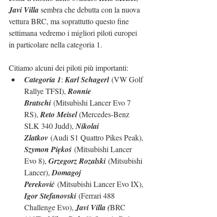
Javi Villa
 sembra che debutta con la nuova 
vettura BRC, ma soprattutto questo fine 
settimana vedremo i migliori piloti europei 
in particolare nella categoria 1.
Citiamo alcuni dei piloti più importanti:
Categoria 1
: 
Karl Schagerl
 (VW Golf 
Rallye TFSI), 
Ronnie 
Bratschi
 (Mitsubishi Lancer Evo 7 
RS), 
Reto Meisel 
(Mercedes-Benz 
SLK 340 Judd), 
Nikolai 
Zlatkov
 (Audi S1 Quattro Pikes Peak), 
Szymon Piękoś
 (Mitsubishi Lancer 
Evo 8), 
Grzegorz Rozalski
 (Mitsubishi 
Lancer), 
Domagoj 
Pereković
 (Mitsubishi Lancer Evo IX), 
Igor Stefanovski
 (Ferrari 488 
Challenge Evo), 
Javi Villa (
BRC 