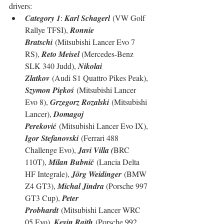
drivers:
Category 1
: 
Karl Schagerl
 (VW Golf 
Rallye TFSI), 
Ronnie 
Bratschi
 (Mitsubishi Lancer Evo 7 
RS), 
Reto Meisel 
(Mercedes-Benz 
SLK 340 Judd), 
Nikolai 
Zlatkov
 (Audi S1 Quattro Pikes Peak), 
Szymon Piękoś
 (Mitsubishi Lancer 
Evo 8), 
Grzegorz Rozalski
 (Mitsubishi 
Lancer), 
Domagoj 
Pereković
 (Mitsubishi Lancer Evo IX), 
Igor Stefanovski
 (Ferrari 488 
Challenge Evo), 
Javi Villa (
BRC 
110T), 
Milan Bubnič
 (Lancia Delta 
HF Integrale), 
Jörg Weidinger
 (BMW 
Z4 GT3), 
Michal Jindra 
(Porsche 997 
GT3 Cup), 
Peter 
Probhardt
 (Mitsubishi Lancer WRC 
05 Evo), 
Kevin Raith
 (Porsche 992 