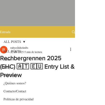
Entrada
ALL POSTS
rallyeshillclimbs
ALL POSTS
22 abr 2025
5 min de lectura
Rechbergrennen 2025
Skins
(EHC) 🇦🇹 🇪🇺 Entry List &
Rally
Preview
HillClimb
¿Quiénes somos?
Contacto/Contact
Políticas de privacidad