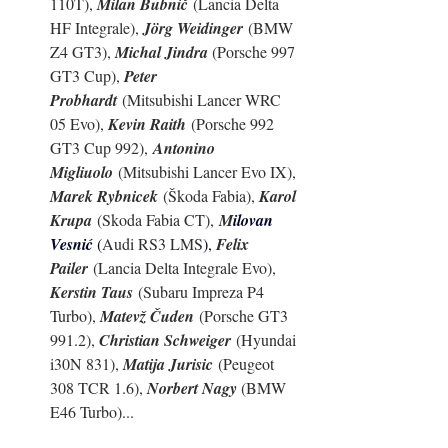
110T), 
Milan Bubnič
 (Lancia Delta 
HF Integrale), 
Jörg Weidinger
 (BMW 
Z4 GT3), 
Michal Jindra 
(Porsche 997 
GT3 Cup), 
Peter 
Probhardt
 (Mitsubishi Lancer WRC 
05 Evo), 
Kevin Raith
 (Porsche 992 
GT3 Cup 992),
Antonino 
Migliuolo
 (Mitsubishi Lancer Evo IX), 
Marek Rybnicek
 (Škoda Fabia), 
Karol 
Krupa
 (Skoda Fabia CT),
M
ilovan 
Vesnić 
(
Audi RS3 LMS
), 
Felix 
Pailer
 (Lancia Delta Integrale Evo), 
Kerstin Taus
 (Subaru Impreza P4 
Turbo), 
Matevž Čuden
 (Porsche GT3 
991.2), 
Christian Schweiger
 (Hyundai 
i30N 831), 
Matija Jurisic
 (Peugeot 
308 TCR 1.6), 
Norbert Nagy 
(BMW 
E46 Turbo)...