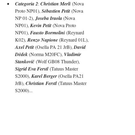
Categoria 2
: 
Christian Merli
 (Nova 
Proto NP01), 
Sébastien Petit
 (Nova 
NP 01-2), 
Joseba Iraola 
(Nova 
NP01), 
Kevin Petit
 (Nova Proto 
NP01), 
Fausto Bormolini
 (Reynard 
K02), 
Renzo Napione 
(Reynard 01L), 
Axel Petit
 (Osella PA 21 JrB), 
David 
Dědek 
(Norma M20FC), 
Vladimir 
Stankovič
 (Wolf GB08 Thunder), 
Sigrid Eva Ferstl
 (Tatuus Master 
S2000), 
Karel Berger 
(Osella PA21 
JrB), 
Christian
Ferstl
 (Tatuus Master 
S2000)
...