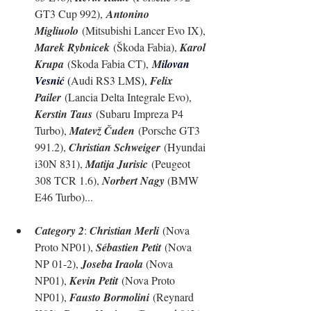
GT3 Cup 992),
Antonino 
Migliuolo
 (Mitsubishi Lancer Evo IX), 
Marek Rybnicek
 (Škoda Fabia), 
Karol 
Krupa
 (Skoda Fabia CT),
M
ilovan 
Vesnić 
(
Audi RS3 LMS
), 
Felix 
Pailer
 (Lancia Delta Integrale Evo), 
Kerstin Taus
 (Subaru Impreza P4 
Turbo), 
Matevž Čuden
 (Porsche GT3 
991.2), 
Christian Schweiger
 (Hyundai 
i30N 831), 
Matija Jurisic
 (Peugeot 
308 TCR 1.6), 
Norbert Nagy 
(BMW 
E46 Turbo)...
Category 2
: 
Christian Merli
 (Nova 
Proto NP01), 
Sébastien Petit
 (Nova 
NP 01-2), 
Joseba Iraola 
(Nova 
NP01), 
Kevin Petit
 (Nova Proto 
NP01), 
Fausto Bormolini
 (Reynard 