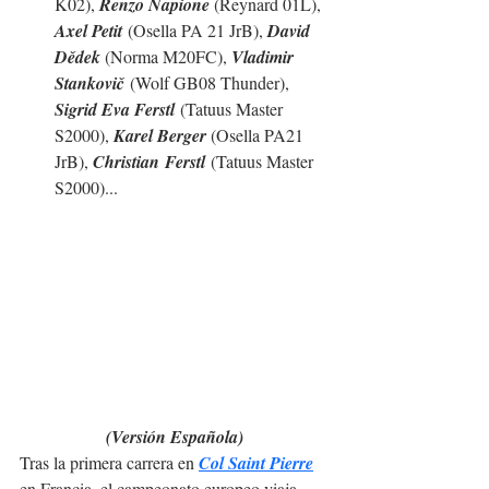
K02), 
Renzo Napione 
(Reynard 01L), 
Axel Petit
 (Osella PA 21 JrB), 
David 
Dědek 
(Norma M20FC), 
Vladimir 
Stankovič
 (Wolf GB08 Thunder), 
Sigrid Eva Ferstl
 (Tatuus Master 
S2000), 
Karel Berger 
(Osella PA21 
JrB), 
Christian
Ferstl
 (Tatuus Master 
S2000)
...
(Versión Española)
Tras la primera carrera en 
Col Saint Pierre
en Francia, el campeonato europeo viaja 