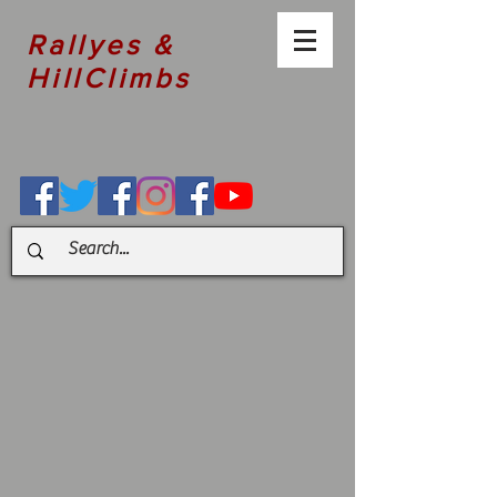
Rallyes &
HillClimbs