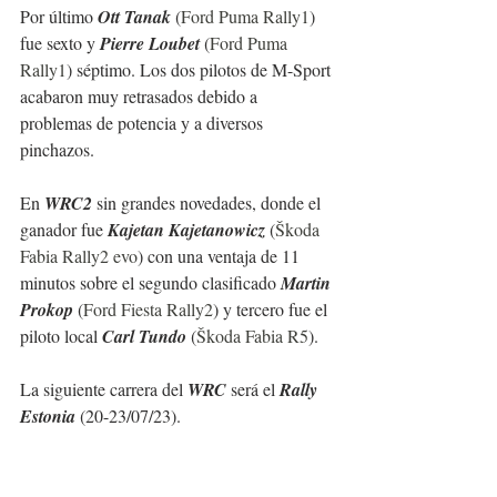
Por último 
Ott Tanak 
(
Ford Puma Rally1
) 
fue sexto y 
Pierre Loubet 
(
Ford Puma 
Rally1
) séptimo. Los dos pilotos de M-Sport 
acabaron muy retrasados debido a 
problemas de potencia y a diversos 
pinchazos.
En 
WRC2
 sin grandes novedades, donde el 
ganador fue 
Kajetan Kajetanowicz
 (
Škoda 
Fabia Rally2 evo
) con una ventaja de 11 
minutos sobre el segundo clasificado 
Martin 
Prokop
 (
Ford Fiesta Rally2
) y tercero fue el 
piloto local 
Carl Tundo
 (
Škoda Fabia R5
).
La siguiente carrera del 
WRC
 será el 
Rally 
Estonia
 (20-23/07/23).