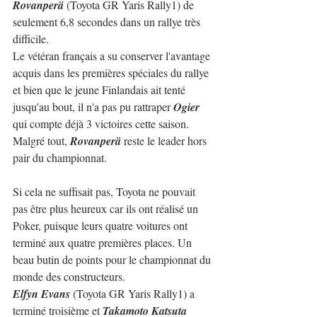
Rovanperä
 (Toyota GR Yaris Rally1) de 
seulement 6,8 secondes dans un rallye très 
difficile.
Le vétéran français a su conserver l'avantage 
acquis dans les premières spéciales du rallye 
et bien que le jeune Finlandais ait tenté 
jusqu'au bout, il n'a pas pu rattraper 
Ogier
qui compte déjà 3 victoires cette saison.
Malgré tout, 
Rovanperä
 reste le leader hors 
pair du championnat.
Si cela ne suffisait pas, Toyota ne pouvait 
pas être plus heureux car ils ont réalisé un 
Poker, puisque leurs quatre voitures ont 
terminé aux quatre premières places. Un 
beau butin de points pour le championnat du 
monde des constructeurs.
Elfyn Evans
 (Toyota GR Yaris Rally1) a 
terminé troisième et 
Takamoto Katsuta