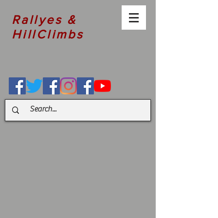
Rallyes &
HillClimbs