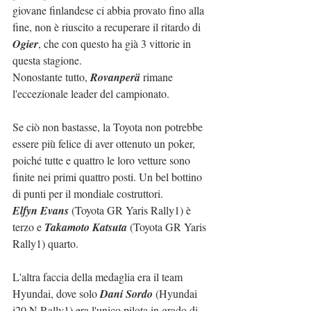
giovane finlandese ci abbia provato fino alla 
fine, non è riuscito a recuperare il ritardo di 
Ogier
, che con questo ha già 3 vittorie in 
questa stagione.
Nonostante tutto, 
Rovanperä
 rimane 
l'eccezionale leader del campionato.
Se ciò non bastasse, la Toyota non potrebbe 
essere più felice di aver ottenuto un poker, 
poiché tutte e quattro le loro vetture sono 
finite nei primi quattro posti. Un bel bottino 
di punti per il mondiale costruttori.
Elfyn Evans
 (Toyota GR Yaris Rally1) è 
terzo e 
Takamoto Katsuta
 (Toyota GR Yaris 
Rally1) quarto.
L'altra faccia della medaglia era il team 
Hyundai, dove solo 
Dani Sordo
 (Hyundai 
i20 N Rally1) era l'unico pilota in grado di 