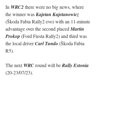
In 
WRC2
 there were no big news, where 
the winner was 
Kajetan Kajetanowicz
(Škoda Fabia Rally2 evo) with an 11-minute 
advantage over the second placed 
Martin 
Prokop
 (Ford Fiesta Rally2) and third was 
the local driver 
Carl Tundo
 (Škoda Fabia 
R5).
The next 
WRC
 round will be 
Rally Estonia
(20-23/07/23).