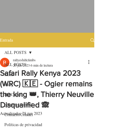
Entrada
ALL POSTS
rallyeshillclimbs
ALL POSTS
26 jun 2023
6 min de lectura
Safari Rally Kenya 2023
Skins
(WRC) 🇰🇪 - Ogier remains
Rally
the king 👑, Thierry Neuville
HillClimb
Disqualified 🙈
¿Quiénes somos?
Actualizado:
28 jun 2023
Contacto/Contact
Políticas de privacidad