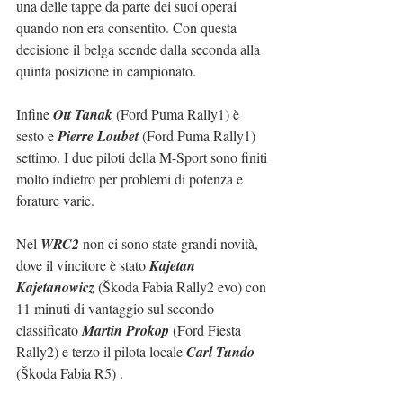
una delle tappe da parte dei suoi operai 
quando non era consentito. Con questa 
decisione il belga scende dalla seconda alla 
quinta posizione in campionato.
Infine 
Ott Tanak
 (Ford Puma Rally1) è 
sesto e 
Pierre Loubet
 (Ford Puma Rally1) 
settimo. I due piloti della M-Sport sono finiti 
molto indietro per problemi di potenza e 
forature varie.
Nel 
WRC2
 non ci sono state grandi novità, 
dove il vincitore è stato 
Kajetan 
Kajetanowicz
 (Škoda Fabia Rally2 evo) con 
11 minuti di vantaggio sul secondo 
classificato 
Martin Prokop
 (Ford Fiesta 
Rally2) e terzo il pilota locale 
Carl Tundo
(Škoda Fabia R5) .