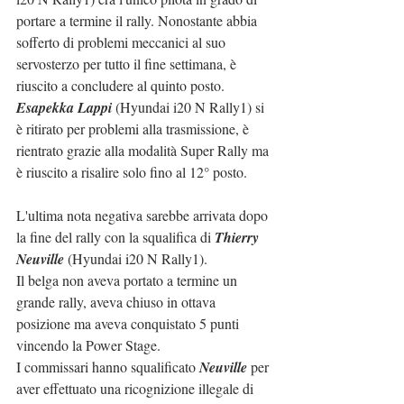
portare a termine il rally. Nonostante abbia 
sofferto di problemi meccanici al suo 
servosterzo per tutto il fine settimana, è 
riuscito a concludere al quinto posto.
Esapekka Lappi
 (Hyundai i20 N Rally1) si 
è ritirato per problemi alla trasmissione, è 
rientrato grazie alla modalità Super Rally ma 
è riuscito a risalire solo fino al 12° posto.
L'ultima nota negativa sarebbe arrivata dopo 
la fine del rally con la squalifica di 
Thierry 
Neuville
 (Hyundai i20 N Rally1).
Il belga non aveva portato a termine un 
grande rally, aveva chiuso in ottava 
posizione ma aveva conquistato 5 punti 
vincendo la Power Stage.
I commissari hanno squalificato 
Neuville
 per 
aver effettuato una ricognizione illegale di 