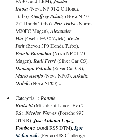
FA30 Judd LRM), 
Joseba 
Iraola
(Nova NP 01-2 C Honda 
Turbo),
Geoffrey Schatz
 (Nova NP 01-
2 C Honda Turbo), 
Petr Trnka
 (Norma 
M20FC Mugen), 
Alexander 
Hin
 (Osella FA30 Zytek), 
Kevin 
Petit
 (Revolt 3P0 Honda Turbo), 
Fausto Bormolini
 (Nova NP 01-2 C 
Mugen), 
Raúl Ferré
(
Silver Car CS), 
Domingo Estrada 
(
Silver Car CS), 
Mario Asenjo 
(Nova NP03), 
Arkaitz 
Ordoki 
(Nova NP03)...
C
ategoria 1: 
Ronnie 
Bratschi
 (Mitsubishi Lancer Evo 7 
RS), 
Nicolas Werver
 (Porsche 997 
GT3 R), 
José Antonio López-
Fombona
 (
Audi RS5 DTM
), 
Igor 
Stefanovski
(
Ferrari 488 Challenge 