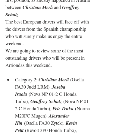
between 
Christian Merli
 and 
Geoffrey 
Schatz
.
The best European drivers will face off with 
the drivers from the Spanish championship 
who will surely make us enjoy the entire 
weekend.
We are going to review some of the most 
outstanding drivers who will be present in 
Arriondas this weekend.
C
ategory 2: 
Christian Merli
 (Osella 
FA30 Judd LRM), 
Joseba 
Iraola
(Nova NP 01-2 C Honda 
Turbo),
Geoffrey Schatz
 (Nova NP 01-
2 C Honda Turbo), 
Petr Trnka
 (Norma 
M20FC Mugen), 
Alexander 
Hin
 (Osella FA30 Zytek), 
Kevin 
Petit
 (Revolt 3P0 Honda Turbo), 