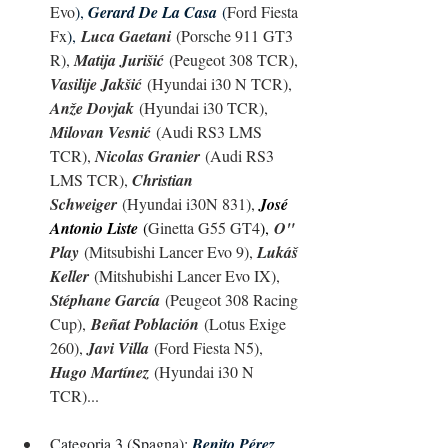
Evo
), 
Gerard De La Casa
 (
Ford Fiesta 
Fx
),
Luca Gaetani
 (Porsche 911 GT3 
R), 
Matija Jurišić
 (Peugeot 308 TCR), 
Vasilije Jakšić
 (Hyundai i30 N TCR), 
Anže Dovjak
 (Hyundai i30 TCR), 
Milovan Vesnić
 (Audi RS3 LMS 
TCR), 
Nicolas Granier
 (Audi RS3 
LMS TCR), 
Christian 
Schweiger
 (Hyundai i30N 831), 
José 
Antonio Liste
 (
Ginetta G55 GT4
),
O" 
Play
 (Mitsubishi Lancer Evo 9), 
Lukáš 
Keller
 (Mitshubishi Lancer Evo IX), 
Stéphane García
 (Peugeot 308 Racing 
Cup),
Beñat Población
 (Lotus Exige 
260), 
Javi Villa
 (Ford Fiesta N5), 
Hugo 
Martínez
 (Hyundai i30 N 
TCR)...
C
ategoria 3 (Spagna): 
Benito Pérez 