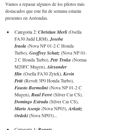
Vamos a repasar algunos de los pilotos más 
destacados que este fin de semana estarán 
presentes en Arriondas.
C
ategoría 2: 
Christian Merli
 (Osella 
FA30 Judd LRM), 
Joseba 
Iraola
(Nova NP 01-2 C Honda 
Turbo),
Geoffrey Schatz
 (Nova NP 01-
2 C Honda Turbo), 
Petr Trnka
 (Norma 
M20FC Mugen), 
Alexander 
Hin
 (Osella FA30 Zytek), 
Kevin 
Petit
 (Revolt 3P0 Honda Turbo), 
Fausto Bormolini
 (Nova NP 01-2 C 
Mugen), 
Raúl Ferré
(
Silver Car CS), 
Domingo Estrada 
(
Silver Car CS), 
Mario Asenjo 
(Nova NP03), 
Arkaitz 
Ordoki 
(Nova NP03)...
C
ategoría 1: 
Ronnie 