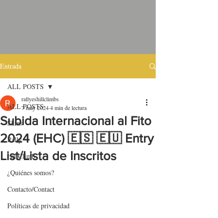
Entrada
ALL POSTS
rallyeshillclimbs
ALL POSTS
7 may 2024
4 min de lectura
Subida Internacional al Fito
Skins
2024 (EHC) 🇪🇸 🇪🇺 Entry
Rally
List/Lista de Inscritos
HillClimb
¿Quiénes somos?
Contacto/Contact
Políticas de privacidad