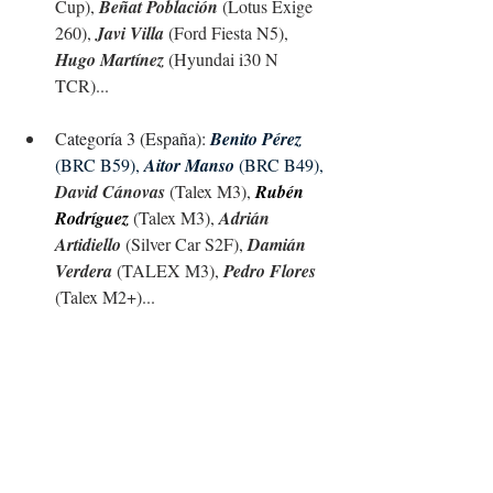
Cup),
Beñat Población
 (Lotus Exige 
260), 
Javi Villa
 (Ford Fiesta N5), 
Hugo 
Martínez
 (Hyundai i30 N 
TCR)...
C
ategoría 3 (España): 
Benito Pérez 
(BRC B59), 
Aitor Manso
 (BRC B49), 
David Cánovas
 (Talex M3), 
Rubén 
Rodríguez
(Talex M3), 
Adrián 
Artidiello 
(Silver Car S2F), 
Damián 
Verdera
 (TALEX M3), 
Pedro Flores
(Talex M2+)...