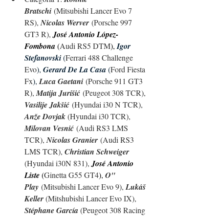
Bratschi
 (Mitsubishi Lancer Evo 7 
RS), 
Nicolas Werver
 (Porsche 997 
GT3 R), 
José Antonio López-
Fombona
 (
Audi RS5 DTM
), 
Igor 
Stefanovski
(
Ferrari 488 Challenge 
Evo
), 
Gerard De La Casa
 (
Ford Fiesta 
Fx
),
Luca Gaetani
 (Porsche 911 GT3 
R), 
Matija Jurišić
 (Peugeot 308 TCR), 
Vasilije Jakšić
 (Hyundai i30 N TCR), 
Anže Dovjak
 (Hyundai i30 TCR), 
Milovan Vesnić
 (Audi RS3 LMS 
TCR), 
Nicolas Granier
 (Audi RS3 
LMS TCR), 
Christian Schweiger
(Hyundai i30N 831), 
José Antonio 
Liste
 (
Ginetta G55 GT4
),
O" 
Play
 (Mitsubishi Lancer Evo 9), 
Lukáš 
Keller
 (Mitshubishi Lancer Evo IX), 
Stéphane García
 (Peugeot 308 Racing 