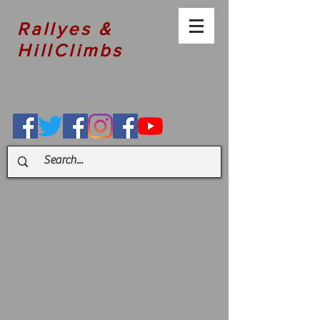
Rallyes &
HillClimbs