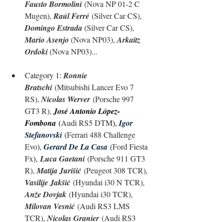
Fausto Bormolini
 (Nova NP 01-2 C 
Mugen), 
Raúl Ferré
(
Silver Car CS), 
Domingo Estrada 
(
Silver Car CS), 
Mario Asenjo 
(Nova NP03), 
Arkaitz 
Ordoki 
(Nova NP03)...
C
ategory 1: 
Ronnie 
Bratschi
 (Mitsubishi Lancer Evo 7 
RS), 
Nicolas Werver
 (Porsche 997 
GT3 R), 
José Antonio López-
Fombona
 (
Audi RS5 DTM
), 
Igor 
Stefanovski
(
Ferrari 488 Challenge 
Evo
), 
Gerard De La Casa
 (
Ford Fiesta 
Fx
),
Luca Gaetani
 (Porsche 911 GT3 
R), 
Matija Jurišić
 (Peugeot 308 TCR), 
Vasilije Jakšić
 (Hyundai i30 N TCR), 
Anže Dovjak
 (Hyundai i30 TCR), 
Milovan Vesnić
 (Audi RS3 LMS 
TCR), 
Nicolas Granier
 (Audi RS3 