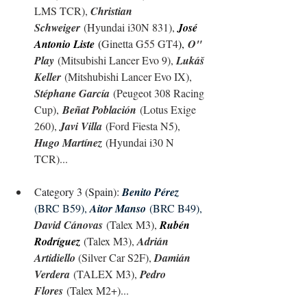
LMS TCR), 
Christian 
Schweiger
 (Hyundai i30N 831), 
José 
Antonio Liste
 (
Ginetta G55 GT4
),
O" 
Play
 (Mitsubishi Lancer Evo 9), 
Lukáš 
Keller
 (Mitshubishi Lancer Evo IX), 
Stéphane García
 (Peugeot 308 Racing 
Cup),
Beñat Población
 (Lotus Exige 
260), 
Javi Villa
 (Ford Fiesta N5), 
Hugo 
Martínez
 (Hyundai i30 N 
TCR)...
C
ategory 3 (Spain): 
Benito Pérez 
(BRC B59), 
Aitor Manso
 (BRC B49), 
David Cánovas
 (Talex M3), 
Rubén 
Rodríguez
(Talex M3), 
Adrián 
Artidiello 
(Silver Car S2F), 
Damián 
Verdera
 (TALEX M3), 
Pedro 
Flores
 (Talex M2+)...