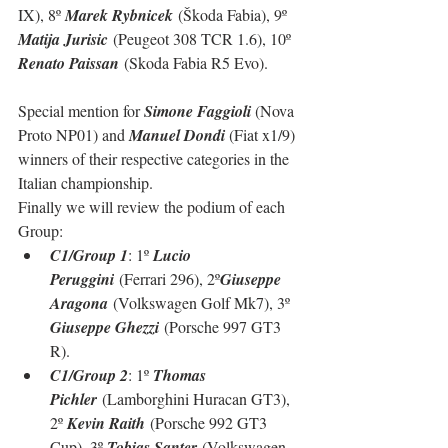
IX), 8º 
Marek Rybnicek
 (Škoda Fabia), 9º 
Matija Jurisic
 (Peugeot 308 TCR 1.6), 10º 
Renato Paissan
 (Skoda Fabia R5 Evo).
Special mention for 
Simone Faggioli
 (Nova 
Proto NP01) and 
Manuel Dondi
 (Fiat x1/9) 
winners of their respective categories in the 
Italian championship.
Finally we will review the podium of each 
Group:
C1/Group 1
: 1º 
Lucio 
Peruggini
 (Ferrari 296)
, 2º
Giuseppe 
Aragona
 (
Volkswagen Golf Mk7
), 3º 
Giuseppe Ghezzi
 (Porsche 997 GT3 
R)
.
C1/Group 2
: 1º 
Thomas 
Pichler
 (Lamborghini Huracan GT3)
, 
2º 
Kevin Raith
 (Porsche 992 GT3 
Cup), 3º 
Tobias Santer
 (Volkswagen 