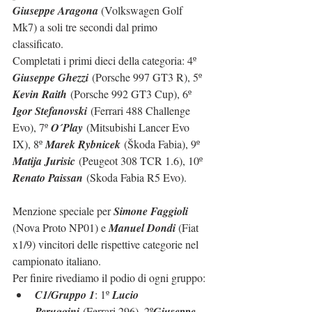
Giuseppe Aragona
 (Volkswagen Golf 
Mk7) a soli tre secondi dal primo 
classificato.
Completati i primi dieci della categoria: 4º 
Giuseppe Ghezzi
 (Porsche 997 GT3 R), 5º 
Kevin Raith
 (Porsche 992 GT3 Cup), 6º 
Igor Stefanovski
 (Ferrari 488 Challenge 
Evo), 7º 
O´Play
 (Mitsubishi Lancer Evo 
IX), 8º 
Marek Rybnicek
 (Škoda Fabia), 9º 
Matija Jurisic
 (Peugeot 308 TCR 1.6), 10º 
Renato Paissan
 (Skoda Fabia R5 Evo).
Menzione speciale per 
Simone Faggioli
(Nova Proto NP01) e 
Manuel Dondi
 (Fiat 
x1/9) vincitori delle rispettive categorie nel 
campionato italiano.
Per finire rivediamo il podio di ogni gruppo:
C1/Gruppo 1
: 1º 
Lucio 
Peruggini
 (Ferrari 296)
, 2º
Giuseppe 