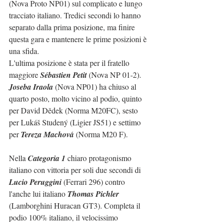
(Nova Proto NP01) sul complicato e lungo 
tracciato italiano. Tredici secondi lo hanno 
separato dalla prima posizione, ma finire 
questa gara e mantenere le prime posizioni è 
una sfida.
L'ultima posizione è stata per il fratello 
maggiore 
Sébastien Petit
 (Nova NP 01-2).
Joseba Iraola
 (Nova NP01) ha chiuso al 
quarto posto, molto vicino al podio, quinto 
per David Dědek (Norma M20FC), sesto 
per Lukáš Studený (Ligier JS51) e settimo 
per 
Tereza Machová
 (Norma M20 F).
Nella 
Categoria 1
 chiaro protagonismo 
italiano con vittoria per soli due secondi di 
Lucio Peruggini
 (Ferrari 296) contro 
l'anche lui italiano 
Thomas Pichler
(Lamborghini Huracan GT3). Completa il 
podio 100% italiano, il velocissimo 