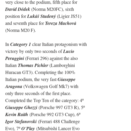
very close to the podium, fifth place for 
David Dědek
 (Norma M20FC), sixth 
position for 
Lukáš Studený
 (Ligier JS51) 
and seventh place for 
Tereza Machová
(Norma M20 F).
In 
Category 1
 clear Italian protagonism with 
victory by only two seconds of 
Lucio 
Peruggini 
(Ferrari 296) against the also 
Italian 
Thomas Pichler
 (Lamborghini 
Huracan GT3). Completing the 100% 
Italian podium, the very fast 
Giuseppe 
Aragona
 (Volkswagen Golf Mk7) with 
only three seconds of the first place.
Completed the Top Ten of the category: 4º 
Giuseppe Ghezzi
 (Porsche 997 GT3 R), 5º 
Kevin Raith
 (Porsche 992 GT3 Cup), 6º 
Igor Stefanovski
 (Ferrari 488 Challenge 
Evo), 7º 
O´Play
 (Mitsubishi Lancer Evo 