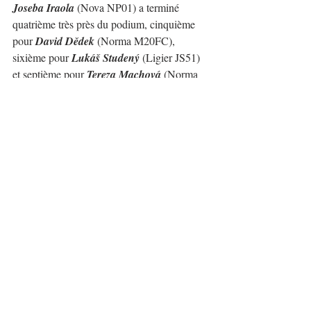
Joseba Iraola
 (Nova NP01) a terminé 
quatrième très près du podium, cinquième 
pour 
David Dědek
 (Norma M20FC), 
sixième pour 
Lukáš Studený
 (Ligier JS51) 
et septième pour 
Tereza Machová
 (Norma 
M20 F).
Dans la 
Catégorie 1
, l’Italie a clairement 
joué un rôle de premier plan avec une 
victoire de deux secondes de 
Lucio 
Peruggini
 (Ferrari 296) face à l’Italien 
Thomas Pichler
 (Lamborghini Huracan 
GT3). Le très rapide 
Giuseppe Aragona
(Volkswagen Golf MK7) vient de terminer 
sur le podium 100% italien, à seulement 
trois secondes de la première place.
Ils ont complété le Top Ten de la catégorie: 
4º 
Giuseppe Ghezzi
 (Porsche 997 GT3 R), 
5º 
Kevin Raith
 (Porsche 992 GT3 Cup), 6º 