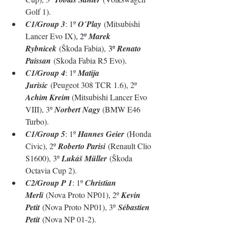
Golf 1).
C1/Group 3
: 1º 
O´Play
 (Mitsubishi 
Lancer Evo IX)
, 2º 
Marek 
Rybnicek
 (Škoda Fabia),
 3º 
Renato 
Paissan
 (Skoda Fabia R5 Evo)
.
C1/Group 4
: 1º 
Matija 
Jurisic
 (Peugeot 308 TCR 1.6), 2º 
Achim Kreim 
(Mitsubishi Lancer Evo 
VIII), 3º 
Norbert Nagy 
(BMW E46 
Turbo).
C1/Group 5
: 1º 
Hannes Geier
 (Honda 
Civic)
, 2º 
Roberto Parisi
 (Renault Clio 
S1600)
, 3º 
Lukáš Müller
 (Škoda 
Octavia Cup 2)
.
C2/Group P 1
: 1º 
Christian 
Merli
 (Nova Proto NP01), 2º 
Kevin 
Petit
 (Nova Proto NP01), 3º 
Sébastien 
Petit
 (Nova NP 01-2).