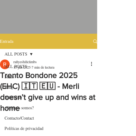
Entrada
ALL POSTS
rallyeshillclimbs
ALL POSTS
15 jun 2025
7 min de lectura
Trento Bondone 2025
Skins
(EHC) 🇮🇹 🇪🇺 - Merli
Rally
doesn’t give up and wins at
HillClimb
home
¿Quiénes somos?
Contacto/Contact
Políticas de privacidad