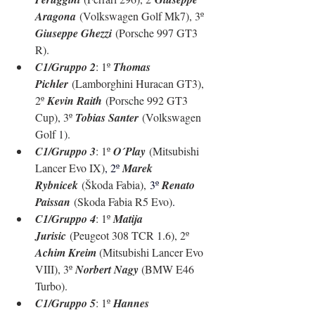
Aragona
 (
Volkswagen Golf Mk7
), 3º 
Giuseppe Ghezzi
 (Porsche 997 GT3 
R)
.
C1/Gruppo 2
: 1º 
Thomas 
Pichler
 (Lamborghini Huracan GT3)
, 
2º 
Kevin Raith
 (Porsche 992 GT3 
Cup), 3º 
Tobias Santer
 (Volkswagen 
Golf 1).
C1/Gruppo 3
: 1º 
O´Play
 (Mitsubishi 
Lancer Evo IX)
, 2º 
Marek 
Rybnicek
 (Škoda Fabia),
 3º 
Renato 
Paissan
 (Skoda Fabia R5 Evo)
.
C1/Gruppo 4
: 1º 
Matija 
Jurisic
 (Peugeot 308 TCR 1.6), 2º 
Achim Kreim 
(Mitsubishi Lancer Evo 
VIII), 3º 
Norbert Nagy 
(BMW E46 
Turbo).
C1/Gruppo 5
: 1º 
Hannes 