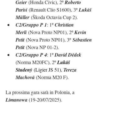
Geier
 (Honda Civic)
, 2º 
Roberto 
Parisi
 (Renault Clio S1600)
, 3º 
Lukáš 
Müller
 (Škoda Octavia Cup 2)
.
C2/Gruppo P 1
: 1º 
Christian 
Merli
 (Nova Proto NP01), 2º 
Kevin 
Petit
 (Nova Proto NP01), 3º 
Sébastien 
Petit
 (Nova NP 01-2).
C2/Gruppo P 4
: 1º 
David Dědek 
(Norma M20FC), 2º 
Lukáš 
Studený
(Ligier JS 51), 
Tereza 
Machová 
(Norma M20 F).
La prossima gara sarà in Polonia, a 
Limanowa
 (19-20/07/2025).