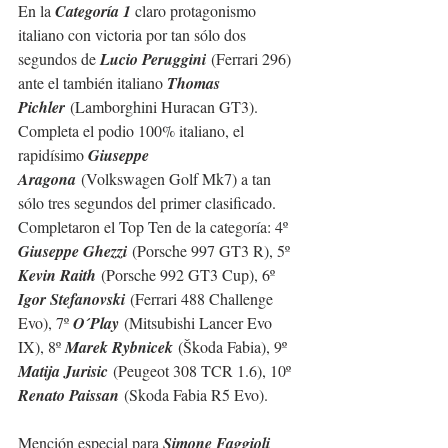
En la 
Categoría 1 
claro protagonismo 
italiano con victoria por tan sólo dos 
segundos de 
Lucio Peruggini
 (Ferrari 296) 
ante el también italiano 
Thomas 
Pichler
 (Lamborghini Huracan GT3). 
Completa el podio 100% italiano, el 
rapidísimo 
Giuseppe 
Aragona
 (
Volkswagen Golf Mk7
) a tan 
sólo tres segundos del primer clasificado.
Completaron el Top Ten de la categoría: 4º 
Giuseppe Ghezzi
 (Porsche 997 GT3 R), 5º 
Kevin Raith
 (Porsche 992 GT3 Cup), 6º 
Igor Stefanovski
 (Ferrari 488 Challenge 
Evo), 7º 
O´Play
 (Mitsubishi Lancer Evo 
IX), 8º 
Marek Rybnicek
 (Škoda Fabia), 9º 
Matija Jurisic
 (Peugeot 308 TCR 1.6), 10º 
Renato Paissan
 (Skoda Fabia R5 Evo).
Mención especial para 
Simone Faggioli