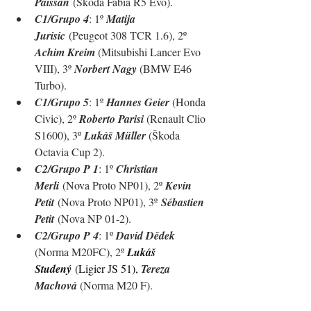
Paissan
 (Skoda Fabia R5 Evo)
.
C1/Grupo 4
: 1º 
Matija 
Jurisic
 (Peugeot 308 TCR 1.6), 2º 
Achim Kreim 
(Mitsubishi Lancer Evo 
VIII), 3º 
Norbert Nagy 
(BMW E46 
Turbo).
C1/Grupo 5
: 1º 
Hannes Geier
 (Honda 
Civic)
, 2º 
Roberto Parisi
 (Renault Clio 
S1600)
, 3º 
Lukáš Müller
 (Škoda 
Octavia Cup 2)
.
C2/Grupo P 1
: 1º 
Christian 
Merli
 (Nova Proto NP01), 2º 
Kevin 
Petit
 (Nova Proto NP01), 3º 
Sébastien 
Petit
 (Nova NP 01-2).
C2/Grupo P 4
: 1º 
David Dědek 
(Norma M20FC), 2º 
Lukáš 
Studený
(Ligier JS 51), 
Tereza 
Machová 
(Norma M20 F).