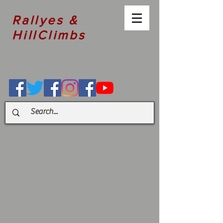
Rallyes &
HillClimbs