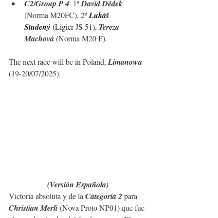
C2/Group P 4
: 1º 
David Dědek 
(Norma M20FC), 2º 
Lukáš 
Studený
(Ligier JS 51), 
Tereza 
Machová 
(Norma M20 F).
The next race will be in Poland, 
Limanowa
(19-20/07/2025).
(Versión Española)
Victoria absoluta y de la 
Categoría 2
 para 
Christian Merli
 (Nova Proto NP01) que fue 