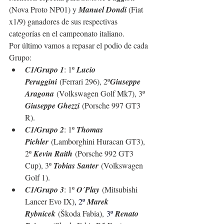
(Nova Proto NP01) y 
Manuel Dondi
 (Fiat 
x1/9) ganadores de sus respectivas 
categorías en el campeonato italiano.
Por último vamos a repasar el podio de cada 
Grupo:
C1/Grupo 1
: 1º 
Lucio 
Peruggini
 (Ferrari 296)
, 2º
Giuseppe 
Aragona
 (
Volkswagen Golf Mk7
), 3º 
Giuseppe Ghezzi
 (Porsche 997 GT3 
R)
.
C1/Grupo 2
: 1º 
Thomas 
Pichler
 (Lamborghini Huracan GT3)
, 
2º 
Kevin Raith
 (Porsche 992 GT3 
Cup), 3º 
Tobias Santer
 (Volkswagen 
Golf 1).
C1/Grupo 3
: 1º 
O´Play
 (Mitsubishi 
Lancer Evo IX)
, 2º 
Marek 
Rybnicek
 (Škoda Fabia),
 3º 
Renato 