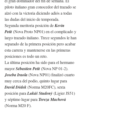
el gran dominador del fin de semana. El 
piloto italiano gran conocedor del trazado se 
alzó con la victoria diciendo adiós a todas 
las dudas del inicio de temporada.
Segunda meritoria posición de 
Kevin 
Petit
 (Nova Proto NP01) en el complicado y 
largo trazado italiano. Trece segundos le han 
separado de la primera posición pero acabar 
esta carrera y mantenerse en las primeras 
posiciones es todo un reto.
La última posición ha sido para el hermano 
mayor 
Sébastien Petit
 (Nova NP 01-2).
Joseba Iraola 
(Nova NP01) finalizó cuarto 
muy cerca del podio, quinto lugar para 
David Dědek 
(Norma M20FC), sexta 
posición para 
Lukáš Studený
 (Ligier JS51) 
y séptimo lugar para 
Tereza Machová 
(Norma M20 F).