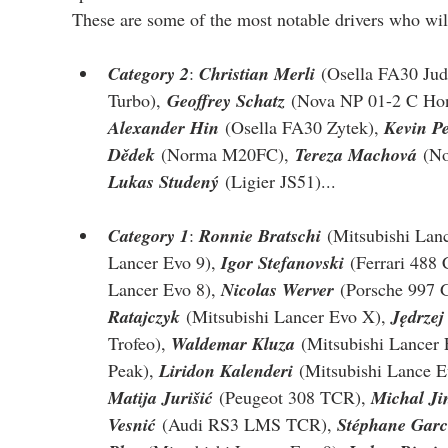
These are some of the most notable drivers who wil
Category 2
: 
Christian Merli
 (Osella FA30 Ju
Turbo),
Geoffrey Schatz
 (Nova NP 01-2 C Hon
Alexander Hin
 (Osella FA30 Zytek), 
Kevin Pe
Dědek
 (
Norma M20FC
),
Tereza Machová
 (N
Lukas Studený
 (Ligier JS51)
...
Category 1
: 
Ronnie Bratschi
 (Mitsubishi Lan
Lancer Evo 9), 
Igor Stefanovski
 (Ferrari 488 
Lancer Evo 8), 
Nicolas Werver
 (Porsche 997 
Ratajczyk
 (Mitsubishi Lancer Evo X), 
Jędrzej
Trofeo), 
Waldemar Kluza
 (
Mitsubishi Lancer
Peak
), 
Liridon Kalenderi
 (Mitsubishi Lance E
Matija Jurišić
 (Peugeot 308 TCR), 
Michal Ji
Vesnić
 (Audi RS3 LMS TCR), 
Stéphane Garc