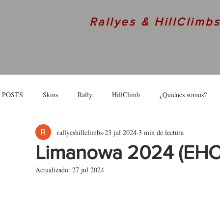
Rallyes & HillClimb
 POSTS
Skins
Rally
HillClimb
¿Quiénes somos?
rallyeshillclimbs
23 jul 2024
3 min de lectura
skins
Interview
Limanowa 2024 (EHC) 
Actualizado:
27 jul 2024