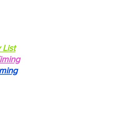
 List
Timing
aming