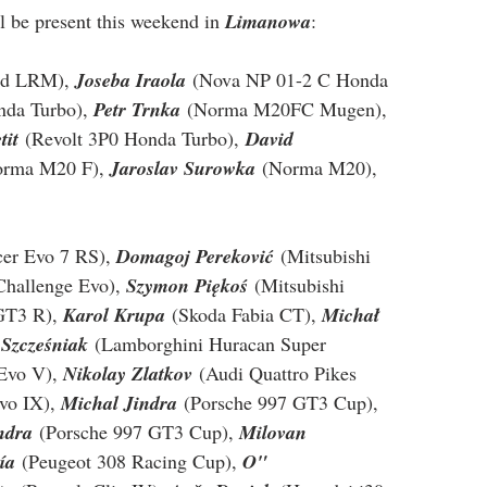
l be present this weekend in 
Limanowa
:
dd LRM), 
Joseba Iraola
(Nova NP 01-2 C Honda 
da Turbo), 
Petr Trnka
 (Norma M20FC Mugen), 
tit
 (Revolt 3P0 Honda Turbo), 
David 
orma M20 F), 
Jaroslav Surowka
(Norma M20), 
cer Evo 7 RS), 
Domagoj Pereković
 (Mitsubishi 
Challenge Evo), 
Szymon Piękoś
 (Mitsubishi 
GT3 R), 
Karol Krupa
 (Skoda Fabia CT), 
Michał 
 Szcześniak
 (Lamborghini Huracan Super 
 Evo V
), 
Nikolay Zlatkov
 (
Audi Quattro Pikes 
vo IX), 
Michal Jindra
 (
Porsche 997 GT3 Cup
), 
ndra
 (
Porsche 997 GT3 Cup
), 
Milovan 
ía
 (Peugeot 308 Racing Cup)
, 
O" 