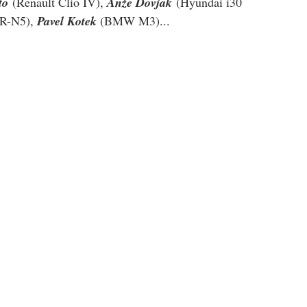
to
 (Renault Clio IV), 
Anže Dovjak
 (Hyundai i30 
 R-N5), 
Pavel Kotek 
(
BMW M3
)
...