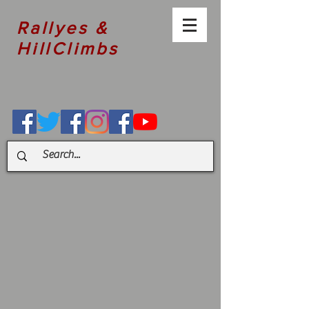
Rallyes &
HillClimbs