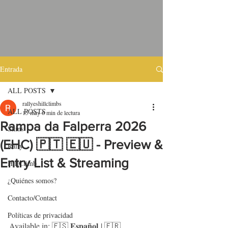
Entrada
ALL POSTS
rallyeshillclimbs
ALL POSTS
15 may
6 min de lectura
Rampa da Falperra 2026
Skins
(EHC) 🇵🇹 🇪🇺 - Preview &
Rally
Entry List & Streaming
HillClimb
¿Quiénes somos?
Contacto/Contact
Políticas de privacidad
Español
Available in: 🇪🇸 
 | 🇫🇷 