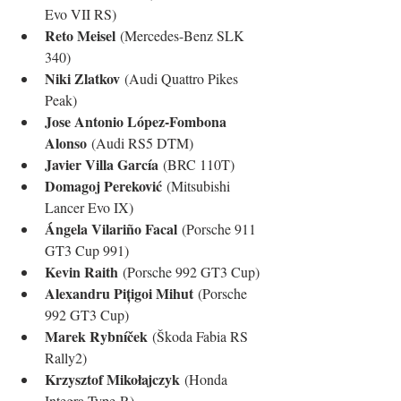
Evo VII RS)
Reto Meisel
 (Mercedes-Benz SLK 
340)
Niki Zlatkov
 (Audi Quattro Pikes 
Peak)
Jose Antonio López-Fombona 
Alonso
 (Audi RS5 DTM)
Javier Villa García
 (BRC 110T)
Domagoj Pereković
 (Mitsubishi 
Lancer Evo IX)
Ángela Vilariño Facal
 (Porsche 911 
GT3 Cup 991)
Kevin Raith
 (Porsche 992 GT3 Cup)
Alexandru Pițigoi Mihut
 (Porsche 
992 GT3 Cup)
Marek Rybníček
 (Škoda Fabia RS 
Rally2)
Krzysztof Mikołajczyk
 (Honda 
Integra Type-R)