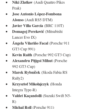
Niki Zlatkov
 (Audi Quattro Pikes 
Peak)
Jose Antonio López-Fombona 
Alonso
 (Audi RS5 DTM)
Javier Villa García
 (BRC 110T)
Domagoj Pereković
 (Mitsubishi 
Lancer Evo IX)
Ángela Vilariño Facal
 (Porsche 911 
GT3 Cup 991)
Kevin Raith
 (Porsche 992 GT3 Cup)
Alexandru Pițigoi Mihut
 (Porsche 
992 GT3 Cup)
Marek Rybníček
 (Skoda Fabia RS 
Rally2)
Krzysztof Mikołajczyk
 (Honda 
Integra Type-R)
Valdet Kaçandolli
 (Suzuki Swift N5-
R)
Michal Roll
 (Porsche 911)