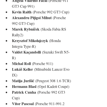
Ángela Vilariño Facal
 (Porsche 911 
GT3 Cup 991)
Kevin Raith
 (Porsche 992 GT3 Cup)
Alexandru Pițigoi Mihut
 (Porsche 
992 GT3 Cup)
Marek Rybníček
 (Skoda Fabia RS 
Rally2)
Krzysztof Mikołajczyk
 (Honda 
Integra Type-R)
Valdet Kaçandolli
 (Suzuki Swift N5-
R)
Michal Roll
 (Porsche 911)
Lukáš Keller
 (Mitsubishi Lancer Evo 
IX)
Matija Jurišić
 (Peugeot 308 1.6 TCR)
Hermann Blasl
 (Opel Kadett Coupé)
Patrick Cunha
 (Porsche 992 GT3 
Cup)
Vitor Pascoal
 (Porsche 911-991.2 