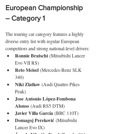
European Championship 
– Category 1
The touring car category features a highly 
diverse entry list with regular European 
competitors and strong national-level drivers:
Ronnie Bratschi
 (Mitsubishi Lancer 
Evo VII RS)
Reto Meisel
 (Mercedes-Benz SLK 
340)
Niki Zlatkov
 (Audi Quattro Pikes 
Peak)
Jose Antonio López-Fombona 
Alonso
 (Audi RS5 DTM)
Javier Villa García
 (BRC 110T)
Domagoj Pereković
 (Mitsubishi 
Lancer Evo IX)