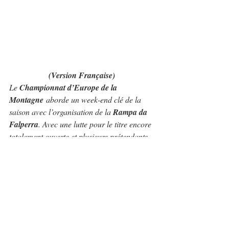
(Version Française)
Le 
Championnat d’Europe de la 
Montagne
 aborde un week-end clé de la 
saison avec l’organisation de la 
Rampa da 
Falperra
. Avec une lutte pour le titre encore 
totalement ouverte et plusieurs prétendants 
séparés par seulement quelques points, 
l’épreuve portugaise représente un nouveau 
chapitre décisif dans la course au titre 
européen.
Après 
Rechberg
 et la 
Subida al Fito
, le 
championnat se rend au Portugal pour l’une 