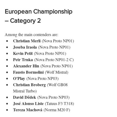
European Championship 
– Category 2
Among the main contenders are:
Christian Merli
 (Nova Proto NP01)
Joseba Iraola
 (Nova Proto NP01)
Kevin Petit
 (Nova Proto NP01)
Petr Trnka
 (Nova Proto NP01-2 C)
Alexander Hin
 (Nova Proto NP01)
Fausto Bormolini
 (Wolf Mistral)
O’Play
 (Nova Proto NP03)
Christian Broberg
 (Wolf GB08 
Mistral Turbo)
David Dědek
 (Nova Proto NP03)
José Alonso Liste
 (Tatuus F3 T318)
Tereza Machová
 (Norma M20 F)