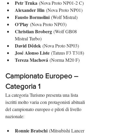
Petr Trnka
 (Nova Proto NP01-2 C)
Alexander Hin
 (Nova Proto NP01)
Fausto Bormolini
 (Wolf Mistral)
O’Play
 (Nova Proto NP03)
Christian Broberg
 (Wolf GB08 
Mistral Turbo)
David Dědek
 (Nova Proto NP03)
José Alonso Liste
 (Tatuus F3 T318)
Tereza Machová
 (Norma M20 F)
Campionato Europeo – 
Categoria 1
La categoria Turismo presenta una lista 
iscritti molto varia con protagonisti abituali 
del campionato europeo e piloti di livello 
nazionale:
Ronnie Bratschi
 (Mitsubishi Lancer 