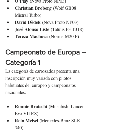
O’Play
 (Nova Proto NP03)
Christian Broberg
 (Wolf GB08 
Mistral Turbo)
David Dědek
 (Nova Proto NP03)
José Alonso Liste
 (Tatuus F3 T318)
Tereza Machová
 (Norma M20 F)
Campeonato de Europa – 
Categoría 1
La categoría de carrozados presenta una 
inscripción muy variada con pilotos 
habituales del europeo y campeonatos 
nacionales:
Ronnie Bratschi
 (Mitsubishi Lancer 
Evo VII RS)
Reto Meisel
 (Mercedes-Benz SLK 
340)